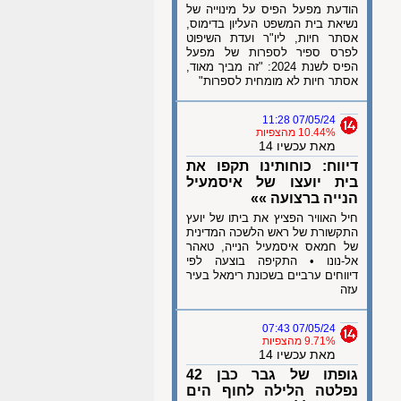
הודעת מפעל הפיס על מינוייה של
נשיאת בית המשפט העליון בדימוס,
אסתר חיות, ליו"ר ועדת השיפוט
לפרס ספיר לספרות של מפעל
הפיס לשנת 2024: "זה מביך מאוד,
אסתר חיות לא מומחית לספרות"
07/05/24 11:28
10.44% מהצפיות
מאת עכשיו 14
דיווח: כוחותינו תקפו את
בית יועצו של איסמעיל
הנייה ברצועה »»
חיל האוויר הפציץ את ביתו של יועץ
התקשורת של ראש הלשכה המדינית
של חמאס איסמעיל הנייה, טאהר
אל-נונו • התקיפה בוצעה לפי
דיווחים ערביים בשכונת רימאל בעיר
עזה
07/05/24 07:43
9.71% מהצפיות
מאת עכשיו 14
גופתו של גבר כבן 42
נפלטה הלילה לחוף הים