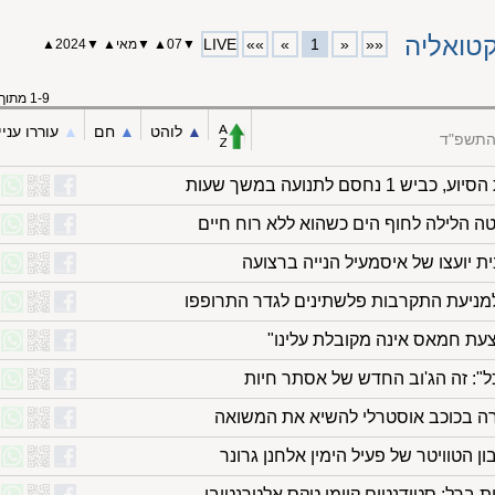
LIVE
»»
»
1
«
««
▼
07
▲
▼
מאי
▲
▼
2024
▲
1-9 מתוך 9
▲︎
לוהט
▲︎
חם
▲︎
עוררו עניי
 התשפ"ד
חסם לתנועה במשך שעות
ית יועצו של איסמעיל הנייה ברצועה
 למניעת התקרבות פלשתינים לגדר התרופפו
צעת חמאס אינה מקובלת עלינו"
ל": זה הג'וב החדש של אסתר חיות
ה בכוכב אוסטרלי להשיא את המשואה
 הטוויטר של פעיל הימין אלחנן גרונר
ית ברל: סטודנטים קיימו טקס אלטרנטיבי