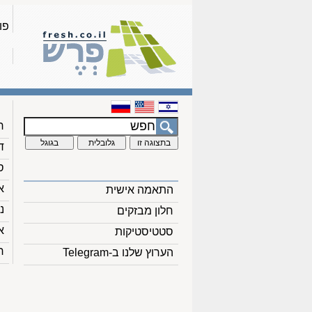
פו
ח
ד
ס
א
התאמה אישית
נ
חלון מבזקים
א
סטטיסטיקות
ח
הערוץ שלנו ב-Telegram