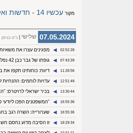
עכשיו 14 - חדשות ואקטואליה
מקור
07.05.2024
שלישי
כ"ט בניסן
◀︎
מפגינים עצרו את משאיות הסיוע, כביש 1 נ
02:52:28
◀︎
גופתו של גבר כבן 42 נפלטה הלילה לחוף הים כשהוא ללא רוח חיים
07:43:39
◀︎
דיווח: כוחותינו תקפו את ב
11:28:56
◀︎
עדויות לוחמים: ההנחיות
12:51:49
◀︎
בכיר ישראלי לרויטרס: "ה
13:30:44
◀︎
"המשפטנים הפכו ליודעי כ
16:55:36
◀︎
שערורייה: השרה רגב בחר
16:55:36
◀︎
זו הסיבה מדוע נחסם חשבון
18:29:34
◀︎
לאחר ביזוי יום השואה בב