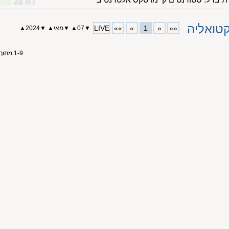
LIVE
»»
»
1
«
««
▼
07
▲
▼
מאי
▲
▼
2024
▲
1-9 מתוך 9