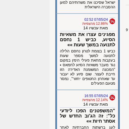
ישראל שסיכנו את משרותיהם למען
ההסברה הישראלית
07/05/24 02:52
12.86% מהצפיות
מאת עכשיו 14
מפגינים עצרו את משאיות
הסיוע, כביש 1 נחסם
לתנועה במשך שעות »»
כביש 1 בצומת לטרון נחסם הלילה
לתנועה למשך מספר שעות
בעקבות מחאת פעילי הימין במקום
נגד מעבר משאיות הסיוע לחמאס •
"המכונה המשומנת האדירה הזו
חייבת לעצור. שום סיוע לא יעבור
עד שאחרון החטופים יחזור", נמסר
מטעם הפעילים
07/05/24 16:55
12.14% מהצפיות
מאת עכשיו 14
"המשפטנים הפכו ליודעי
כל": זה הג'וב החדש של
אסתר חיות »»
לעג ברשתות החברתיות לאחר