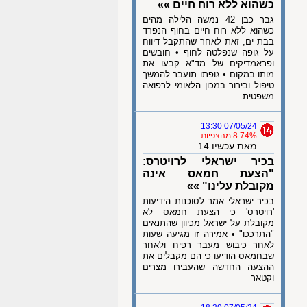
כשהוא ללא רוח חיים »»
גבר כבן 42 נמשה הלילה מהים
כשהוא ללא רוח חיים בחוף הנפרד
בבת ים, זאת לאחר שהתקבל דיווח
על גופה שנפלטה לחוף • חובשים
ופראמדיקים של מד"א קבעו את
מותו במקום • גופתו תועבר להמשך
טיפול ובירור במכון הלאומי לרפואה
משפטית
07/05/24 13:30
8.74% מהצפיות
מאת עכשיו 14
בכיר ישראלי לרויטרס:
"הצעת חמאס אינה
מקובלת עלינו" »»
בכיר ישראלי אמר לסוכנות הידיעות
'רויטרס' כי הצעת חמאס לא
מקובלת על ישראל מכיוון שהתנאים
"התרככו" • אמירה זו מגיעה שעות
לאחר כיבוש מעבר רפיח ולאחר
שבחמאס הודיעו כי הם מקבלים את
ההצעה החדשה שהעבירו מצרים
וקטאר