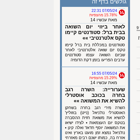
גולשים בדף זה
07/05/24 22:31
15.78% מהצפיות
מאת עכשיו 14
לאחר ביזוי יום השואה
בבית ברל: סטודנטים קיימו
ן
טקס אלטרנטיבי »»
סטודנטים במכללת בית ברל קיימו
טקס יום שואה אלטרנטיבי לאחר
שביום השואה עצמו סטודנטים
ערבים הפריעו בזמן דקת הדומיה
07/05/24 16:55
15.29% מהצפיות
מאת עכשיו 14
שערורייה: השרה רגב
בחרה בכוכב אוסטרלי
להשיא את המשואה »»
השרה מירי רגב בחרה בשחקן
האוסטרלי נת'ניאל (נייט) בוזוליץ'
להשיא את משואת חזית ההסברה
בטקס יום העצמאות • לצידו ישיאו
את המשואה יוסף חדאד ואלה קינן •
נת'ניאל נמצא זמן מועט בארץ ואינו
אזרח בה, כמותו ישנם רבים מאזרחי