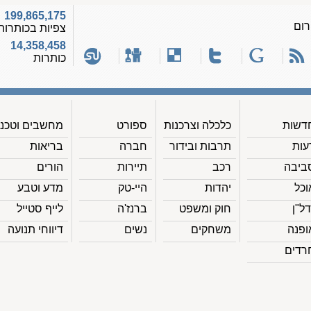
199,865,175
רום
צפיות בכותרות
14,358,458
כותרות
דשות
כלכלה וצרכנות
ספורט
מחשבים וטכנ'
עות
תרבות ובידור
חברה
בריאות
ביבה
רכב
תיירות
הורים
וכל
יהדות
היי-טק
מדע וטבע
דל"ן
חוק ומשפט
ברנז'ה
לייף סטייל
ופנה
משחקים
נשים
דיווחי תנועה
רדים