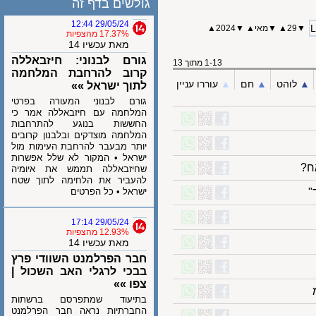
גולשים בדף זה
29/05/24 12:44
29
▲
▼
מאי
▲
▼
2024
▲
17.37% מהצפיות
מאת עכשיו 14
גורם לבנוני: חיזבאללה
1-13 מתוך 13
קרוב להרחבת המלחמה
לוהט
▲︎
חם
▲︎
עוררו עניין
לתוך ישראל »»
גורם לבנוני המעורה בפרטי
המלחמה עם חיזבאללה אמר כי
החששות בנוגע להתרחבות
המלחמה מוצדקים ובלבנון קרובים
יותר מבעבר להרחבת העימות מול
ישראל • המקור לא שלל אפשרות
שחיזבאללה תממש את איומיה
להעביר את הלחימה לתוך שטח
ישראל • כל הפרטים
29/05/24 17:14
12.93% מהצפיות
מאת עכשיו 14
חבר הפרלמנט השוודי פרץ
בבכי לרגלי האב השכול |
צפו »»
בתיעוד שמתפרסם ברשתות
החברתיות נראה חבר הפרלמנט