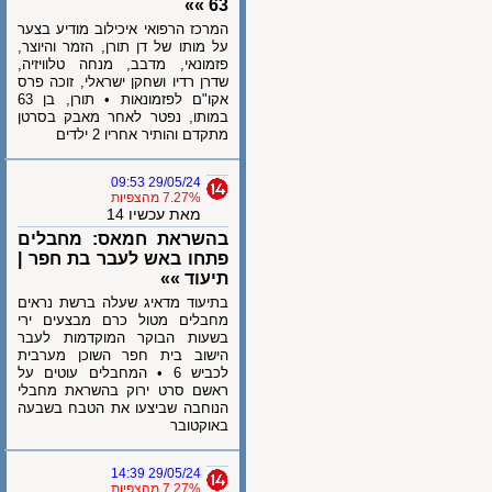
63 »»
המרכז הרפואי איכילוב מודיע בצער
על מותו של דן תורן, הזמר והיוצר,
פזמונאי, מדבב, מנחה טלוויזיה,
שדרן רדיו ושחקן ישראלי, זוכה פרס
אקו"ם לפזמונאות • תורן, בן 63
במותו, נפטר לאחר מאבק בסרטן
מתקדם והותיר אחריו 2 ילדים
29/05/24 09:53
7.27% מהצפיות
מאת עכשיו 14
בהשראת חמאס: מחבלים
פתחו באש לעבר בת חפר |
תיעוד »»
בתיעוד מדאיג שעלה ברשת נראים
מחבלים מטול כרם מבצעים ירי
בשעות הבוקר המוקדמות לעבר
הישוב בית חפר השוכן מערבית
לכביש 6 • המחבלים עוטים על
ראשם סרט ירוק בהשראת מחבלי
הנוחבה שביצעו את הטבח בשבעה
באוקטובר
29/05/24 14:39
7.27% מהצפיות