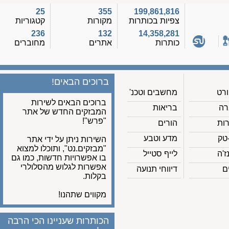
25
355
199,861,816
צפיות בכותרות
מקורות
קטגוריות
236
132
14,358,281
כותרות
אתרים
מחוברים
ברוכים הבאים!
מחשבים וטכנ'
ברוכים הבאים לשירות
בריאות
המבזקים החדש של אתר
"פרש"!
הורים
מדע וטבע
השירות ניתן על ידי אתר
"מבזקים.נט", ותוכלו למצוא
לייף סטייל
בו אפשרויות חדשות, כמו גם
אפשרות לגלוש מהסלולרי
דיווחי תנועה
בקלות.
מקווים שתהנו!
הכותרות שעניינו הכי הרבה