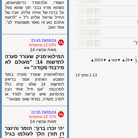
השוודי, אלכסנדר כריסטיאנסון,
כשהוא פורץ בבכי תוך שהוא נופל
על ברכיו של אחיה אליהו, אביו של
החייל אריאל אליהו ז"ל • "לראות
אתכם כאן זה מאוד משמעותי לנו",
אמר האב
29/05/24 23:45
12.53% מהצפיות
מאת עכשיו 14
המילואימניק שעורר סערה
29
▲
▼
מאי
▲
▼
2024
▲
לחדשות 14: "מעולם לא
סירבתי פקודה" »»
המילואימניק שעורר סערה בסוף
1-13 מתוך 13
השבוע האחרון אמר בריאיון
לחדשות 14 שלא קרא כלל
לסרבנות: "אם חייל אחד הבין
מהסרטון שיש קריאה למרד או
לסרב פקודה, בוודאי שאני מצטער"
29/05/24 22:55
10.71% מהצפיות
מאת עכשיו 14
יהי זכרו ברוך: הזמר והיוצר
דן תורן הלך לעולמו בגיל