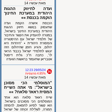
מאת עכשיו 14
ועדה לחיזוק ההגות
היהודית במערכת החינוך
הוקמה בכנסת »»
הכנסת אישרה הקמת ועדה
שתעסוק בנושא חיזוק ההגות
היהודית במערכת החינוך בישראל,
במטרה להעמיק את הקשר והחיבור
של תלמידי ישראל עם ההיסטוריה
והמסורת היהודית • "היהדות היא
יהלום, והגיע הזמן שהיהלום הזה
יונגש לתלמידי ישראל בכבוד הראוי
לו", כתבה ח"כ גלית דיסטל
אטבריאן שתעמוד בראשות הוועדה
29/05/24 12:23
4.85% מהצפיות
מאת עכשיו 14
"המוסלמי הכי מסוכן
בישראל": מי אתה השייח
המסית ראאד סלאח? »»
שייח ראאד סלאח הוא אחד
המוסלמים הכי מסוכנים בישראל.
הוא קשור לסיוע לחמאס, להסתה
חמורה, לשלילת זכותה של ישראל