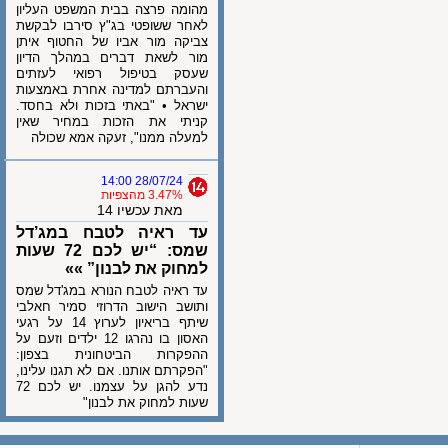
מהומה פרצה בבית המשפט העליון
לאחר ששופטי בג"ץ סירבו לבקשת
צביקה מור אביו של החטוף איתן
מור לשאת דברים במהלך הדיון
שעסק בטיפול רפואי לעזתים
והעברתם למדינה אחרת באמצעות
ישראל • "באתי בזכות ולא בחסד.
קניתי את הזכות במחיר שאין
למעלה ממנו", זעקה אמא שכולה
28/07/24 14:00
3.47% מהצפיות
מאת עכשיו 14
עד ראיה לטבח במג’דל
שמס: “יש לכם 72 שעות
למחוק את לבנון” »»
עד ראיה לטבח הנורא במג'דל שמס
ותושב הישוב הדרוזי סמיר חאלבי
שיתף בריאיון לערוץ 14 על רגעי
האסון בו נהרגו 12 ילדים וזעם על
ההפקרות הביטחונית בצפון:
"הפקרתם אותנו. אם לא תגנו עלינו,
נדע להגן על עצמנו. יש לכם 72
שעות למחוק את לבנון"