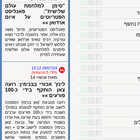
“סימן למלחמת עולם
שלישית”: פאנליסט
הפטריוטים על איום
ארדואן »»
חשף
פאנליסט הפטריוטים, פרופ' משה
כהן אליה, אמר בתגובה לדברי נשיא
טורקיה רג'יפ טאיפ ארדואן שאיים
לפלוש לישראל כי יתכן ואנחנו רואים
סימנים למלחמת עולם שלישית
שעתידה לפרוץ
28/07/24 15:12
5.79% מהצפיות
מאת עכשיו 14
לינץ’ אכזרי בבנימין: רועה
צאן הותקף בידי כ-100
פורעים »»
רועה מגבעת 'צאן בנימין' הסמוכה
לישוב אדם הותקף לטענתו במהלך
השבת בידי כ-100 פורעים ערבים
מהכפר חיזמא בעת שרעה את עדרו
בשטחי המרעה של גבעת 'צאן
בנימין' הסמוכה ליישוב אדם • הוא
הצליח להזעיק את כוחות הביטחון
ותושבים נוספים מהאזור שחשו