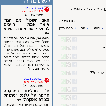
גולשים בדף זה
28/07/24 01:50
28
▲
▼
יולי
▲
▼
2024
▲
11.58% מהצפיות
מאת עכשיו 14
האב השכול: אם הגרי
1-38 מתוך 38
אומר אמת – חייבים
לוהט
▲︎
חם
▲︎
עוררו עניין
להחליף את צמרת הצבא
»»
יהושע שני, אביו של סרן אורי שני ז"ל
שנפל בשבעה באוקטובר, התייחס
להצהרה התמוהה של דובר צה"ל
שטען כי "איש לא חשב שארגון טרור
רצחני יירה למגרש כדורגל שבו
נערים ונערות מבלים" ואמר כי אם
דבריו של הגרי נכונים "חייבים
להחליף בדחיפות את צמרת הצבא
ואת שר הביטחון"
צוח?!”
28/07/24 00:26
7.24% מהצפיות
מאת עכשיו 14
ח”כ מהליכוד במתקפה
חריפה על גלנט: “מתנהל
בצורה מופקרת” »»
חבר הכנסת אביחי בוארון מהליכוד