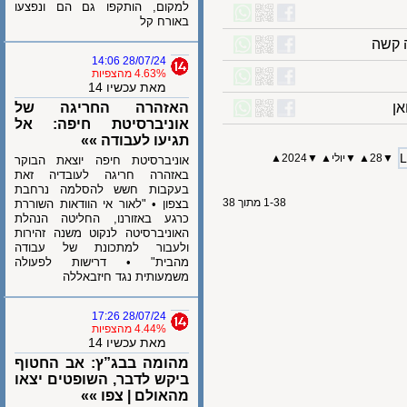
למקום, הותקפו גם הם ונפצעו
באורח קל
שה
28/07/24 14:06
4.63% מהצפיות
מאת עכשיו 14
האזהרה החריגה של
אוניברסיטת חיפה: אל
תגיעו לעבודה »»
28
▲
▼
יולי
▲
▼
2024
▲
אוניברסיטת חיפה יוצאת הבוקר
באזהרה חריגה לעובדיה זאת
בעקבות חשש להסלמה נרחבת
1-38 מתוך 38
בצפון • "לאור אי הוודאות השוררת
כרגע באזורנו, החליטה הנהלת
האוניברסיטה לנקוט משנה זהירות
ולעבור למתכונת של עבודה
מהבית" • דרישות לפעולה
משמעותית נגד חיזבאללה
28/07/24 17:26
4.44% מהצפיות
מאת עכשיו 14
מהומה בבג”ץ: אב החטוף
ביקש לדבר, השופטים יצאו
מהאולם | צפו »»