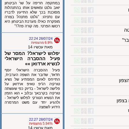
במתקפה חריפה על שר הביטחון
יואב גלנט ומאשים אותו בהתנהלות
מסוכנת בכך שלא התייעץ לדבריו
עם נתניהו: "גלנט מתנהל בצורה
מופקרת כאילו מערכת הביטחון היא
רכושו הפרטי. מה קורה פה?!"
28/07/24 22:24
6.9% מהצפיות
מאת עכשיו 14
יפלוש לישראל? המסר של
פעיל ההסברה הישראלי
לנשיא ארדואן »»
פעיל ההסברה הישראלי יוסף
חדאד, שדובר את השפה הערבית,
התייחס לאיום המפתיע של נשיא
ן
טורקיה רג'יפ טאיפ ארדואן על
פלישה לישראל - בדיוק כפי שעשתה
טורקיה בקרבאך ובלוב • הוא הזמין
את הנשיא הטורקי לפלוש לישראל -
ון
ולהגיע יחד עם משט המרמרה
הידוע לשמצה
28/07/24 22:27
5.94% מהצפיות
מאת עכשיו 14