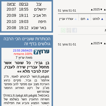
עיר
כניסה
יציאה
ירושלים
18:55
20:07
▲
2025
51-51 מתוך 51
תל אביב
19:11
20:09
לוהט
▲︎
חם
▲︎
עוררו עניין
חיפה
19:03
20:10
באר שבע
19:12
20:08
הכותרות שעניינו הכי הרבה
גולשים בדף זה
▲
2025
51-51 מתוך 51
26/04/25 23:55
100% מהצפיות
מאת ערוץ 7
בן גביר: כל שוטר אשר
מחסל עבריין שירה לעברו,
יזכה לגיבוי מלא »»
&lt;p&gt;השר לביטחון לאומי, ח"כ
איתמר בן גביר, מקיים כרגע
הערכת מצב עם מפקד להב ומפקד
מג"ב על רקע האירוע החמור
שהתרחש
באכסאל.&lt;/p&gt;&lt;p&gt;במהלך
השיחה התעניין השר בשלומו של
השוטר הפצוע והביע את תפילותיו