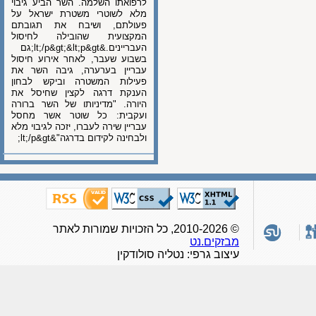
לרפואתו השלמה. השר הביע גיבוי
מלא לשוטרי משטרת ישראל על
פעולתם, ושיבח את תגובתם
המקצועית שהובילה לחיסול
העבריינים.&lt;/p&gt;&lt;p&gt;גם
בשבוע שעבר, לאחר אירוע חיסול
עבריין בערערה, גיבה השר את
פעילות המשטרה וביקש לבחון
הענקת דרגה לקצין שחיסל את
היורה. "מדיניותו של השר ברורה
ועקבית: כל שוטר אשר מחסל
עבריין שירה לעברו, יזכה לגיבוי מלא
ולבחינה לקידום בדרגה"&lt;/p&gt;
© 2010-2026, כל הזכויות שמורות לאתר
מבזקים.נט
עיצוב גרפי: נטליה סולודקין