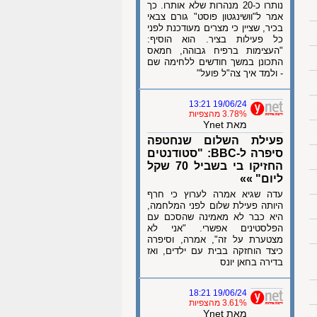
נותרו כ-20 מנהרות שלא אותרו. כך
אמר ל"וושינגטון פוסט" גורם צבאי
בכיר, שציין כי מצרים מעודכנת לפני
כל פעילות בציר. הוא הוסיף:
"העצימות ברפיח גבוהה, חמאס
התכונן במשך חודשים ללחימה שם
- ולמד איך צה"ל פועל"
19/06/24 13:21
3.78% מהצפיות
מאת Ynet
פעילת השלום שנחטפה
סיפרה ל-BBC: "סטודנטים
החזיקו בי בשביל 70 שקל
ליום" »»
עדה שגיא אמרה לערוץ כי חרף
היותה פעילת שלום לפני המלחמה,
היא כבר לא מאמינה שהסכם עם
הפלסטינים אפשרי. "אני לא
מצטערת על זה", אמרה, וסיפרה
כיצד הוחזקה בבית עם ילדים, ואז
בדירה בחאן יונס
19/06/24 18:21
3.61% מהצפיות
מאת Ynet