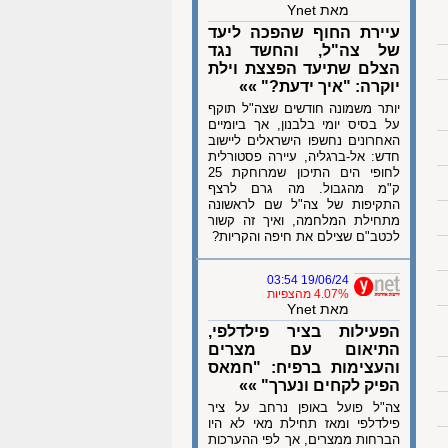
מאת Ynet
עיירת החוף שהפכה ליעד
של צה"ל, והחשד נגד
הצלם שתיעד הפצצת וילת
יוקרה: "איך ידעת?" »»
יותר משמונה חודשים שצה"ל תוקף
על בסיס יומי בלבנון, אך ביומיים
האחרונים נחשפו הישראלים ליישוב
חדש: אל-ברגליה, עיירה פסטורלית
לחופי הים התיכון שמרוחקת 25
ק"מ מהגבול. מה גרם לרצף
התקיפות של צה"ל שם לראשונה
מתחילת המלחמה, ואיך זה קשור
לכטב"ם שצילם את חיפה והקריות?
19/06/24 03:54
4.07% מהצפיות
מאת Ynet
הפעילות בציר פילדלפי,
התיאום עם מצרים
והעצימות ברפיח: "חמאס
הפיק לקחים ונערך" »»
צה"ל פועל באופן נרחב על ציר
פילדלפי ומאז תחילת מאי לא היו
הברחות ממצרים, אך לפי ההערכות