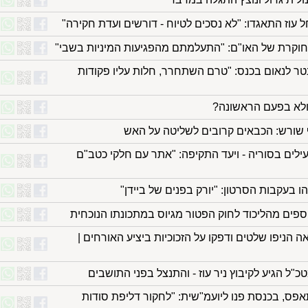
עוז התאגדו: "לא נסכים לטיוח - דורשים ועדת חקירה"
חוקרת של האו"ם: "התעלמתם מהפגיעות המיניות בשבי"
נטר לנאום בכנס: "טרם השתחרר, חלות עליו פקודות
ן ולא בפעם הראשונה?
 שורש: הכבאים קרובים לשליטה על האש
לים בסוריה - ויעד התקיפה: "אתר עם חלקי כטב"ם
 בעקבות הסרטון: "יורק בפנים של ביידן"
ספים מהליכוד לחוק הפטור מגיוס במתכונתו הנוכחית
הניפו שלטים ודפקו על הזכוכיות ביציע האורחים |
ל הגיע לקיבוץ ניר עוז - והתנצל בפני התושבים
אפס, בכנסת פנו ליועמ"שית: "לחקור דליפת סודות