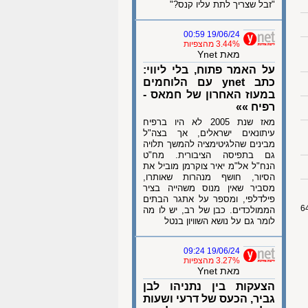
"זבל שצריך לתת עליו קנס?"
19/06/24 00:59
3.44% מהצפיות
מאת Ynet
על האמר פתוח, בלי ליווי:
כתב ynet עם הלוחמים
במעוז האחרון של חמאס -
רפיח »»
מאז שנת 2005 לא היו ברפיח
עיתונאים ישראלים, אך בצה"ל
מבינים שהלגיטימציה להמשך תלויה
גם בתפיסה הציבורית. מח"ט
הנח"ל אל"מ יאיר צוקרמן מוביל את
הסיור, חושף מנהרות שאותרו,
מסביר שאין מנוס משהייה בציר
פילדלפי, ומספר על אתגר הבתים
הממולכדים. כבן של רב, יש לו מה
לומר גם על נושא השוויון בנטל
19/06/24 09:24
3.27% מהצפיות
מאת Ynet
הצעקות בין נתניהו לבן
גביר, הכעס של דרעי ושעות