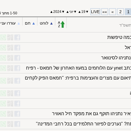
LIVE
»»
»
2
1
▼
19
▲
▼
יוני
▲
▼
2024
▲
1-50 מתוך 64
▲︎
לוהט
▲︎
חם
▲︎
עוררו עניי
התשפ"ד
כמה טיפשות
אל
נתניהו לסינוואר
מאס - רפיח
תיאום עם מצרים והעצימות ברפיח: "חמאס הפיק לקחים
ח? "נערכים לפיזור התלמידים בכל רחבי המדינה"