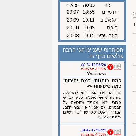
עיר
כניסה
יציאה
ירושלים
18:55
20:07
תל אביב
19:11
20:09
ן
חיפה
19:03
20:10
באר שבע
19:12
20:08
הכותרות שעניינו הכי הרבה
גולשים בדף זה
19/06/24 00:24
4.35% מהצפיות
מאת Ynet
כמה כוחנות, כמה יהירות,
כמה טיפשות »»
חוק הרבנים הוא ביטוי לממשלה
שיודעת שהיא פועלת ללא אשראי
ציבורי, כמו מכונית שנוסעת על
הג'נטים. גם אם הוא יעבור היום,
המחיר האסטרטגי שהליכוד ישלם
עליו יהיה עצום
19/06/24 14:47
4.35% מהצפיות