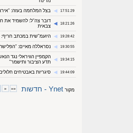
מדינה"
◀︎
בצל המלחמה בעזה: "איראן
17:51:29
דובר צה"ל: להשמיד את חמ
◀︎
18:21:26
צבאית
◀︎
היועמ"שית במכתב חריף: ר
19:28:42
◀︎
נסראללה מאיים: "הפלישה 
19:30:55
הקמפיין הוויראלי נגד הנ
◀︎
19:34:15
תדע הציבור ותישמר"
◀︎
סיגריות באבטיחים חלולים:
19:44:09
Ynet - חדשות
«
««
מקור