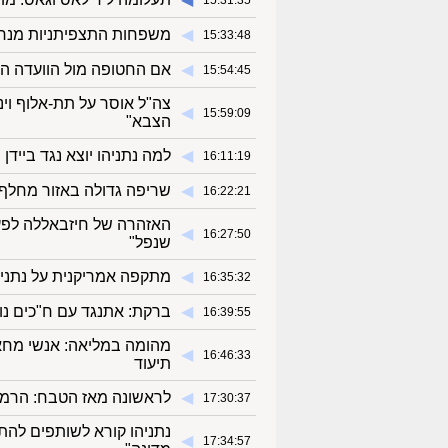
15:31:35
◀︎
משפחות התצפיתניות מנחל 
15:33:48
◀︎
אם החטופה מול הוועדה ה
15:54:45
צה"ל אוסר על תת-אלוף וי
◀︎
15:59:09
הצבא"
◀︎
למה נתניהו יוצא נגד בייד
16:11:19
◀︎
שריפה גדולה באזור מחלף
16:22:21
האזהרה של חיזבאללה לפעי
◀︎
16:27:50
שנפל"
◀︎
מתקפה אמריקנית על נתניהו
16:35:32
◀︎
ברקת: אתנגד עם ח"כים נו
16:39:55
מהומה במליאה: אנשי מחאה 
◀︎
16:46:33
תיעוד
◀︎
לראשונה מאז הטבח: הרמטכ"
17:30:37
נתניהו קורא לשותפים להת
◀︎
17:34:57