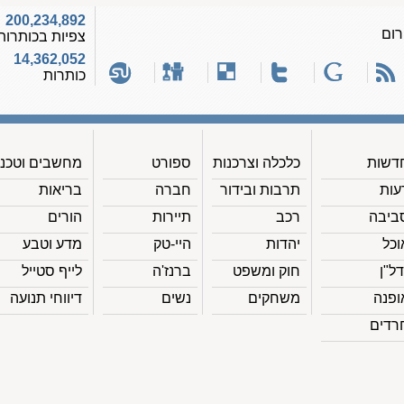
200,234,892
רום
צפיות בכותרות
14,362,052
כותרות
דשות
כלכלה וצרכנות
ספורט
מחשבים וטכנ'
עות
תרבות ובידור
חברה
בריאות
ביבה
רכב
תיירות
הורים
וכל
יהדות
היי-טק
מדע וטבע
דל"ן
חוק ומשפט
ברנז'ה
לייף סטייל
ופנה
משחקים
נשים
דיווחי תנועה
רדים