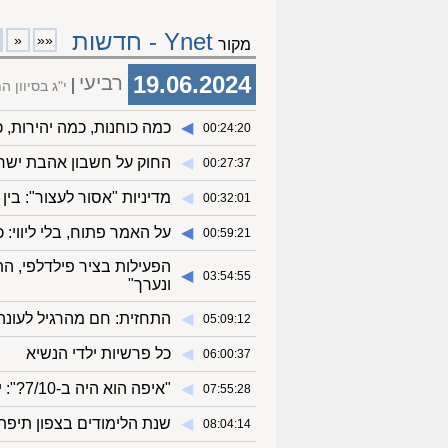
Ynet - חדשות
«
««
מקור
19.06.2024
רביעי
י"ג בסיוון 
◀︎
כמה כוחנות, כמה יהירות, 
00:24:20
◀︎
החוק על חשבון אהבת ישר
00:27:37
◀︎
מדיניות "אסור לעצור": בין 
00:32:01
◀︎
על האמר פתוח, בלי ליווי: כתב ynet עם הלוחמים במעוז האחרון של ח
00:59:21
הפעילות בציר פילדלפי, ה
◀︎
03:54:55
ונערך"
◀︎
התחזית: חם מהרגיל לעונה
05:09:12
◀︎
כל פרשיות ילדי הנשיא
06:00:37
◀︎
"איפה הוא היה ב-7/10?": יאיר נתניהו תוקף גם את מפקד חיל האוויר
07:55:28
◀︎
שנת הלימודים בצפון תיפת
08:04:14