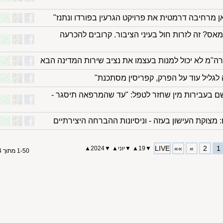
 מרחיבה דרמטית את פרויקט הגרעין בפורדו ונתנז"
אס? זה לזרות חול בעיני הציבור. קרובים להכרעה
ה"מ לא יכול למנות בעצמו את נציב שירות המדינה הבא
לגליל עוד על הפרק, קפריסין מסתכנת"
אשם בעבירות מין שחזר לטפל: "עד שהמרפאה תיסגר -
 מצוקת העישון בעזה - וניסיונות ההברחה היצירתיים
LIVE
»»
»
2
1
▼
19
▲
▼
יוני
▲
▼
2024
▲
1-50 מתוך 64