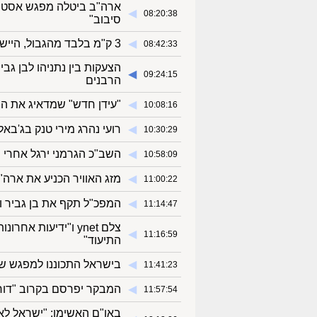
ארה"ב ביטלה מפגש אסטרט
◀︎
08:20:38
סיבוב"
◀︎
3 ק"מ בלבד מהגבול, היישוב שנשכח בגלל "טעות סופר" עדיין מחכה לעזרה
08:42:33
הצעקות בין נתניהו לבן גב
◀︎
09:24:15
הרבנים
◀︎
"עידן חדש" שמדאיג את המע
10:08:16
◀︎
רועי נהרג מירי טנק בג'באל
10:30:29
◀︎
השב"כ הגרמני ירגל אחרי ה-BDS? "תנועה קיצונ
10:58:09
◀︎
מזג האוויר הכניע את ארה"
11:00:22
◀︎
המפכ"ל תקף את בן גביר ו
11:14:47
צלם ynet ו"ידיעות 
◀︎
11:16:59
התיעוד"
◀︎
בישראל התכוננו למפגש שב
11:41:23
◀︎
המבקר יפרסם בקרוב "דוחות
11:57:54
באו"ם האשימו: "ישראל לא