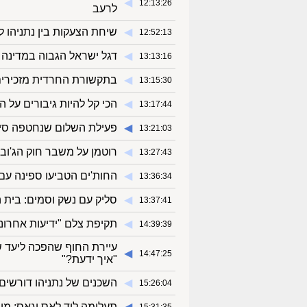
◀︎
12:13:26
לרעב
◀︎
שיחת הצעקות בין נתניהו ל
12:52:13
◀︎
דגל ישראל הגבוה במדינה 
13:13:16
◀︎
בתקשורת החרדית מזכירים ל
13:15:30
◀︎
הכי קל להיות גיבורים על 
13:17:44
◀︎
פעילת השלום שנחטפה סיפרה ל-BBC: "סטודנטים החזיקו בי בשב
13:21:03
◀︎
רוטמן על משבר חוק הג'ובי
13:27:43
◀︎
החות'ים הטביעו ספינה עם 
13:36:34
◀︎
סליק עם נשק וסמים: בית 
13:37:41
◀︎
תקיפת צלם "ידיעות אחרונו
14:39:39
עיירת החוף שהפכה ליעד ש
◀︎
14:47:25
"איך ידעת?"
◀︎
השכנים של נתניהו דורשים
15:26:04
◀︎
תעלומה ליד לאס וגאס: מונ