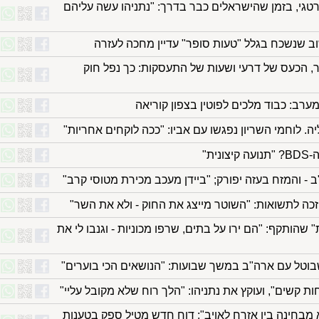
גי, בזמן שהישראלים כבר בדרך: "נתניהו עשה עליהם
יר, הכעס של דרעי ושעות של התעסקות: כך נפל חוק
רב: כבוד מלכים לפוטין בצפון קוריאה
יה. לוחמי השריון נפגשו עם אביו: "ככה לוקחים אחריות"
ית"
ב - והמזח בעזה יפורק; "ביידן מעכב מכירת מטוסי קרב"
זכה לתשואות: "השוטר מייצג את החוק - ולא את השר"
אחרונות" שהותקף: "הם ירו על בתים, שרפו מכוניות - וגנבו לי את
וטל עם ארה"ב במשך שבועות: "הנושאים הכי בוערים"
 קשים", ועוקץ את נתניהו: "הלך רוח שלא מקובל עליי"
 מבחינה בין אזרח לאויב"; דוח חדש מטיל ספק בטענות