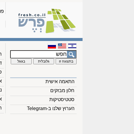
פו
ח
ד
ס
א
התאמה אישית
נ
חלון מבזקים
א
סטטיסטיקות
ח
הערוץ שלנו ב-Telegram