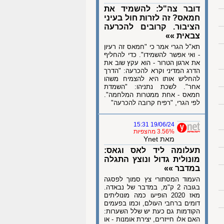
דובר צה"ל: להשמיד את
חמאס? זה לזרות חול בעיני
הציבור. קרובים להכרעה
צבאית »»
תא"ל הגרי אמר כי "חמאס זה רעיון
- ואי אפשר להשמידו". כדי להחליף
את ארגון הטרור - הוא עקץ שוב את
הדרג המדיני וקרא להכרעה: "הדרך
להחליש אותו היא להצמיח משהו
אחר". לשכת נתניהו: "השמדת
חמאס - אחת ממטרות המלחמה".
לפי הגרי, "רפיח קרובה להכרעה"
19/06/24 15:31
3.56% מהצפיות
מאת Ynet
תעלומה ליד לאס וגאס:
מונולית גדול ונוצץ התגלה
במדבר »»
העמוד המסתורי צץ סמוך לפסגה
בגובה 2 ק"מ, במדבר של נבאדה.
מאז 2020 הופיעו כמה מונוליתים
דומים ברחבי העולם, וכמו בפעמים
הקודמות גם כעת יש שלל השערות:
האם אלו חייזרים, יצירת אומנות - או