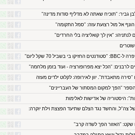
בן גביר: "תוכיח שאתה לא מדליף סודות מדינה"
הונף אל מול רצועת עזה: "סמל התקומה"
נתניהו: "אין לך קואליציה בלי החרדים"
השוטרים
יל 70 שקל ליום"
ם לרבנים: "הכל יצא מפרופורציה - ועוד בזמן מלחמה"
"סירה מתאבדת". יוון לאירופה: לקלוט ילדים מעזה
הספר "הפך למקום המסתור של העבריינים"
ת": היסטוריה של אדישות לאלימות
ל צה"ל, והחשד נגד הצלם שתיעד הפצצת וילת יוקרה:
 שקט: "האזור הפך לשדה קרב"
ולית גדול ונוצץ התגלה במדבר