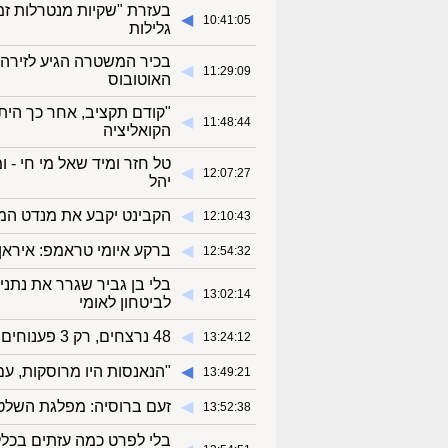
בעזרת "שקיות מנטרלות זמ
◀︎
10:41:05
גלילות
בכיר המשטרה הגיע לזירה -
◀︎
11:29:09
האוטובוס
"קודם תקציב, אחר כך הית
◀︎
11:48:44
הקואליציה
טל חזר ומיד שאל מי חי - 
◀︎
12:07:27
יהל
◀︎
הקבינט יקבע את מנדט המש
12:10:43
◀︎
ברקע איומי טראמפ: איראן
12:54:32
בלי בן גביר שגרר את נתנ
◀︎
13:02:14
לביטחון לאומי
◀︎
48 נרצחים, רק 3 פענוחים: "כשערבי רוצח ערבי זה לא מעניין" | תמונת מצב עגומה
13:24:12
◀︎
"הנאנסות היו מרוסקות, עם 
13:49:21
◀︎
זעם ברוסיה: מפלגת השלטו
13:52:38
בלי לפרט כמה עזתים בכלל מ