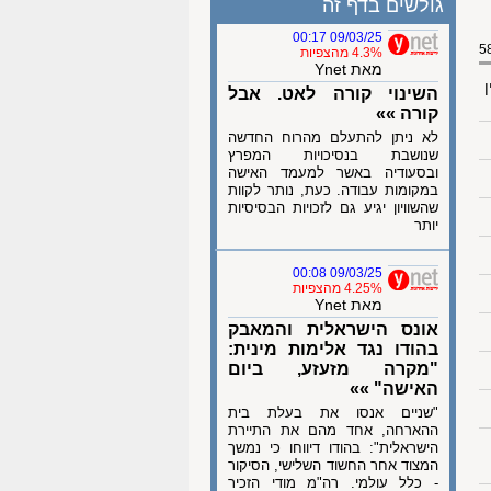
גולשים בדף זה
09/03/25 00:17
4.3% מהצפיות
מאת Ynet
ן
השינוי קורה לאט. אבל
קורה »»
לא ניתן להתעלם מהרוח החדשה
שנושבת בנסיכויות המפרץ
ובסעודיה באשר למעמד האישה
במקומות עבודה. כעת, נותר לקוות
שהשוויון יגיע גם לזכויות הבסיסיות
יותר
09/03/25 00:08
4.25% מהצפיות
מאת Ynet
אונס הישראלית והמאבק
בהודו נגד אלימות מינית:
"מקרה מזעזע, ביום
האישה" »»
"שניים אנסו את בעלת בית
ההארחה, אחד מהם את התיירת
הישראלית": בהודו דיווחו כי נמשך
המצוד אחר החשוד השלישי, הסיקור
- כלל עולמי. רה"מ מודי הזכיר