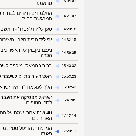
◀︎
13:54:51
טראמפ
התלמידים חוזרים לבתי הס
◀︎
14:21:07
המרגשת בחיי"
◀︎
טען ש"ירו לעברו" - ויואשם ברצח בן ה-14: "ערכת ניקי
14:23:18
◀︎
ירי ליד הבית הלבן: השיר
14:32:15
◀︎
14:59:35
הכרה
◀︎
בכיר בחמאס: מוכנים לשח
15:43:32
◀︎
ראש העיר בת ים לשעבר של
15:53:23
◀︎
הלך לעולמו ד"ר יאיר ישרא
16:32:43
ישראל מפסיקה את העברת 
◀︎
16:47:05
לסכן חטופים
40 שנה אחרי שמת על הה
◀︎
17:12:14
האחרונים
המתיחות הדיפלומטית מחר
◀︎
17:23:11
נאט"ו