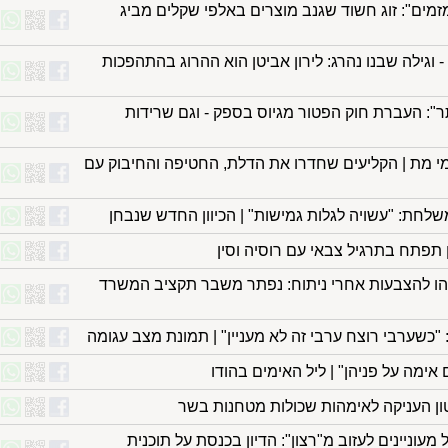
זמים": זוג חשוד שגנב מוצרים באלפי שקלים מביג
 וגילה שבנו נהרג: לירון אביטן הוא ההרוג בהתהפכות
ר": העברת חוק הפטור מגיוס בספק - וגם שרידות
ומי מת | הקליעים שחדרו את הדלת, החטיפה והחיבוק עם
לחת: "עשויה לגלות גמישות" | הכיוון החדש שנבחן
 תפתח בתרגיל צבאי עם רוסיה וסין
יהו להצבעות אחרי ניתוח: נפתר משבר תקציב המשרד
אימה על פניהן" | ליל האימים בהודו
ן העניקה לאימהות שכולות מטחנות בשר
עוניינים לעזוב מ"רצון": הדיון בכנסת על תוכנית