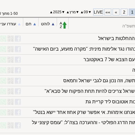
LIVE
»»
»
2
1
▼
09
▲
▼
מרץ
▲
▼
2025
▲
1-50 מתוך 58
▲︎
לוהט
▲︎
חם
▲︎
עוררו עניי
תשפ"ה
 ההחלטות בישראל
דו נגד אלימות מינית: "מקרה מזעזע, ביום האישה"
בא של 7 באוקטובר
ה
, וזה נכון גם לגבי ישראל וחמאס
 ישראל צריכים להיות תחת הפיקוח של סבא"א"
אנחנו אימהות. אי אפשר שרק אחוז אחד יישא בנטל"
 הדרג הפוליטי - וההערכה בצה"ל: "עומס קיצוני על