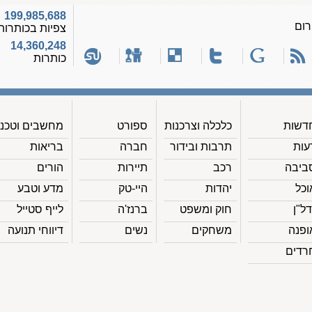
199,985,688
רום
צפיות בכותרות
14,360,248
כותרות
דשות
כלכלה וצרכנות
ספורט
מחשבים וטכנ'
עות
תרבות ובידור
חברה
בריאות
ביבה
רכב
תיירות
הורים
וכל
יהדות
היי-טק
מדע וטבע
דל"ן
חוק ומשפט
ברנז'ה
לייף סטייל
ופנה
משחקים
נשים
דיווחי תנועה
רדים