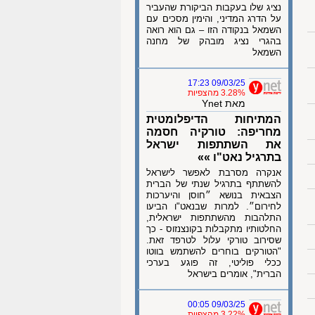
נציג שלו בעקבות הביקורת שהעביר
על הדרג המדיני, והימין מסכים עם
השמאל בנקודה הזו – גם הוא רואה
בהגרי נציג מובהק של מחנה
השמאל
09/03/25 17:23
3.28% מהצפיות
מאת Ynet
המתיחות הדיפלומטית
מחריפה: טורקיה חסמה
את השתתפות ישראל
בתרגיל נאט"ו »»
אנקרה מסרבת לאפשר לישראל
להשתתף בתרגיל שנתי של הברית
הצבאית בנושא ״חוסן והיערכות
לחירום״. למרות שבנאט"ו הביעו
התלהבות מהשתתפות ישראלית,
החלטותיו מתקבלות בקונצנזוס - כך
שסירוב טורקי עלול לטרפד זאת.
"הטורקים בוחרים להשתמש בווטו
ככלי פוליטי, זה פוגע בערכי
הברית", אומרים בישראל
09/03/25 00:05
3.22% מהצפיות