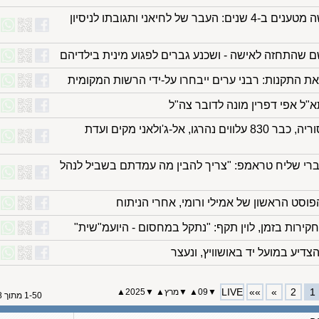
ראשות עיר, מאסר - ושלושה מטענים ב-4 שנים: העבר של לחיאני ותגובתו לניסיון
ם שהתחזה לאישה - ושכנע גברים לפגוע מינית בילדיהם
ת התקנות: רבני ערים ייבחרו על-ידי הרשות המקומית
א"ל אפי דפרין מונה לדובר צה"ל
"הוצאות להורג על הגג" בסוריה, כבר 830 עלווים נהרגו, אל-ג'ולאני מקים ועדת
רי שליח טראמפ: "צריך להבין מה עמדתם בשביל לנהל
וסט הראשון של אמילי ורומי, אחרי הניתוח
ות בזמן, לוין תקף: "נתקל במחסום - היועמ"שית"
צדיע במועל יד באושוויץ, ונעצר
LIVE
»»
»
2
1
▼
09
▲
▼
מרץ
▲
▼
2025
▲
1-50 מתוך 58