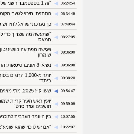
◀︎
"זה 1 בספטמבר השני שלנו": הלימודים ביישובי הצפון שפונו מתחדשים
06:24:54
◀︎
התחזית: סיכוי לגשם מקומי
06:34:49
◀︎
כך נערכת ישראל לחידוש פ
07:49:44
"שתעשה מה שצריך כדי להח
◀︎
08:27:05
חמאס
פגישה מפתיעה בוושינגטון:
◀︎
08:36:00
שומרון
◀︎
נשיאי 8 אוניברסיטאות: הדחת היועמ"שית - סכנה. אם זה יקרה, נשבות ונצא להפגין
09:36:08
יותר מ-1,000 הר
◀︎
09:38:20
ביחד"
◀︎
שעון קיץ 2025: מתי מזיזים את השעון?
09:54:47
יועץ ראש העיר קריית שמונ
◀︎
09:59:09
תושבים וגוזר סרט"
◀︎
בין היוזמה הערבית לתוכני
10:07:55
◀︎
"אם יש סיכוי שהוא שומע"
10:22:07