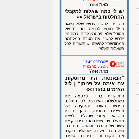
מאת Ynet
יש לי כמה שאלות למקבלי
ההחלטות בישראל »»
מה ניתן להשיג עכשיו שלא השגנו
ב-15 חודשי לחימה. מהו "הנשק
הסודי" שלא היה זמין קודם. כמה זמן
יידרש להשיג את מטרת המלחמה
המחודשת? למישהו יש תשובות לכל
השאלות האלו?
09/03/25 13:49
3.22% מהצפיות
מאת Ynet
"הנאנסות היו מרוסקות,
עם אימה על פניהן" | ליל
האימים בהודו »»
התקשורת בהודו פרסמה את
השתלשלות האירועים לפי התלונה
בפרשת האונס והתקיפה של
מטיילים במדינה, בהן תיירת
מישראל. אחרי שהצליחו לצאת
מתעלה זיהו שניים מהגברים רק את
שעונו של חברם - ובהמשך התברר:
הוא נרצח. צעירה ישראלית ביקרה
את הקורבנות בביה"ח וסיפרה