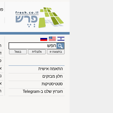
פו
ח
ד
ס
א
התאמה אישית
נ
חלון מבזקים
א
סטטיסטיקות
ח
הערוץ שלנו ב-Telegram