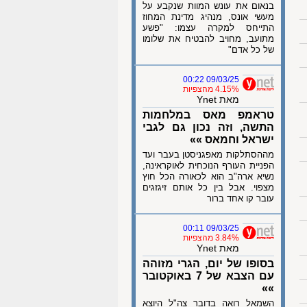
בנאום את עונש המוות שנקבע על
מעשי אונס, מנהיג מדינת המחוז
התייחס למקרה עצמו: "פשע
מתועב, מחויב להבטיח את שלומו
של כל אדם"
09/03/25 00:22
4.15% מהצפיות
מאת Ynet
טראמפ מאס במלחמות
התשה, וזה נכון גם לגבי
ישראל וחמאס »»
מההסתלקות מאפגניסטן בעבר ועד
הפניית העורף הנוכחית לאוקראינה,
נשיא ארה"ב הוא לכאורה הכל חוץ
מצפוי. אבל בין כל אותם זיגזגים
עובר קו אחד ברור
09/03/25 00:11
3.84% מהצפיות
מאת Ynet
בסופו של יום, הגרי מזוהה
עם הצבא של 7 באוקטובר
»»
השמאל רואה בדובר צה"ל היוצא