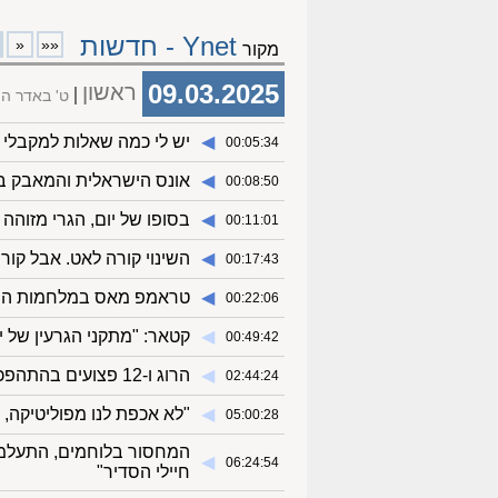
Ynet - חדשות
«
««
מקור
09.03.2025
ראשון
ט' באדר ה
◀︎
יש לי כמה שאלות למקבלי
00:05:34
◀︎
אונס הישראלית והמאבק בהו
00:08:50
◀︎
בסופו של יום, הגרי מזוהה עם הצ
00:11:01
◀︎
השינוי קורה לאט. אבל קור
00:17:43
◀︎
טראמפ מאס במלחמות התשה
00:22:06
◀︎
‏קטאר: "מתקני הגרעין של
00:49:42
◀︎
הרוג ו-12 פצועים בהתהפכות אוטובוס ליד קריית גת
02:44:24
◀︎
"לא אכפת לנו מפוליטיקה, 
05:00:28
המחסור בלוחמים, התעלמות
◀︎
06:24:54
חיילי הסדיר"