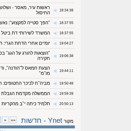
◀︎
18:34:38
החיסול
◀︎
"הפך סטייה למקצוע": נאש
18:37:55
◀︎
המשרד לשירותי דת ביטל א
18:37:55
◀︎
יומיים אחרי הדחת הגרי: ת
19:04:27
◀︎
19:06:38
חקירה
הצעת חמאס ל"הודנה", ודב
◀︎
19:44:11
מו"מ"
◀︎
מביה"ח לכיכר החטופים: הפ
19:50:48
◀︎
הממשלה מקדמת הגבלת חקיר
19:59:39
◀︎
תלמיד כיתה י"ב מהקריות ה
20:50:13
Ynet - חדשות
«
««
מקור