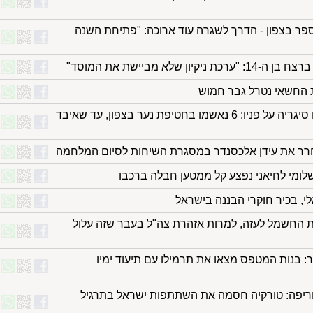
פר בצפון - הדרך לשגרה עוד ארוכה: "פתיחת השנה
ון שלא מביישת את המוסד"
ות החשאי נטרל גבר חמוש
ניפצו בקבוק על ראשו, כיבו סיגריה על פניו: 6 נאשמו בחטיפת נער בצפון, עד שאיבד
רר את עידן אלכסנדר במסגרת השיחות לסיום המלחמה
ומי לחיאני נפצע קל ממטען חבלה ברכבו
לי, בכיר חוקרי הבננה בישראל
החשמל לעזה, למרות אזהרת צה"ל בעבר שזה עלול
ר: בנות המטפס מצאו את תרמילו עם תיעוד ימיו
יפה: טורקיה חסמה את השתתפות ישראל בתרגיל