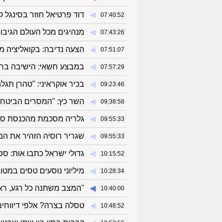
◀︎
דוד פרטיאל חוזר בסינגל 
07:40:52
◀︎
מנהיגים מכל העולם הגיבו 
07:43:26
◀︎
הצעה נדיבה: בקואליציה מ
07:51:07
◀︎
במבצע חשאי: הישיבה בח
07:57:29
◀︎
בכיר אוקראיני: "טהרן תגלה
09:23:46
◀︎
השר כץ: "המסרים הביטחונ
09:38:58
◀︎
גלריה מסכמת מהכנסת ספר 
09:55:33
◀︎
שגריר רוסיה הזהיר את המר
09:55:33
◀︎
גדולי ישראל כתבו אות: ס
10:15:52
◀︎
מיליוני נוסעים טסים במט
10:28:34
◀︎
"המצב משתנה כל רגע, ראש
10:40:00
◀︎
טסלה בצרה? אלפי דיווחי
10:48:52