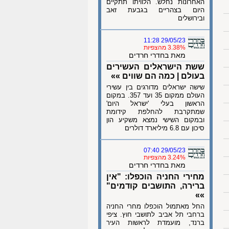
האחרונות נחלש. הלוויתו תתקיים
היום בצהריים בגבעת זאב
ובירושלים
29/05/23 11:28
3.38% מהצפיות
מאת בחדרי חרדים
ששת הישראלים העשירים
בעולם | כמה הם שווים »»
שישה ישראלים מדורגים בין עשירי
העולם ממקום 35 ועד 357. במקום
הראשון בעלי 'ישראל היום'
שמתקרבת להחלפת קידומת
ובמקום השישי נמצא משקיע הון
סיכון עם 6.8 מיליארד דולרים
29/05/23 07:40
3.24% מהצפיות
מאת בחדרי חרדים
מחירי החניה הוכפלו: "אין
ברירה, התושבים קודמים"
»»
החל מאתמול הוכפלו מחרי החניה
ברחבי תל אביב לתושבי חוץ. ציפי
ברנד, מועמדת לראשות העיר