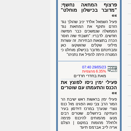
פרצוף המחאה נחשף:
"מדובר בכישלון מוחלט"
»»
פעיל השמאל אלדד יניב שהולך נגד
הזרם ותוקף את המחאות נגד
הממשלה שנמשכים כבר חמישה
חודשים. לדבריו: "חשבתי שזה חוסר
הכרה בתוצאות הבחירות. זה עשרות
מיליוני שקלים שהושקעו כאן
ומבחינתם מדובר בכישלון מוחלט כי
המטרה היתה להפיל את נתניהו"
29/05/23 07:40
6.35% מהצפיות
מאת בחדרי חרדים
פעילי ימין ניסו לפוצץ את
הכנס והתעמתו עם שוטרים
»»
פעילי ימין בראשות ראש ישיבת הר
המור הרב צבי טאו הפגינו מול כנס
נוצרי שנערך במרכז דוידסון בעיר
העתיקה בירושלים. שוטרים רבים
מנעו מהמוחים להיכנס פנימה
ולחולל מהומות במקום | הצלם
אריה לייב אברמס תיעד