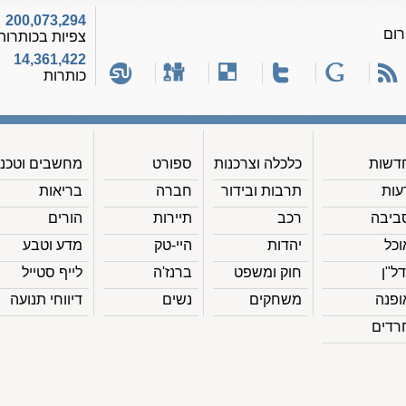
200,073,294
רום
צפיות בכותרות
14,361,422
כותרות
דשות
כלכלה וצרכנות
ספורט
מחשבים וטכנ'
עות
תרבות ובידור
חברה
בריאות
ביבה
רכב
תיירות
הורים
וכל
יהדות
היי-טק
מדע וטבע
דל"ן
חוק ומשפט
ברנז'ה
לייף סטייל
ופנה
משחקים
נשים
דיווחי תנועה
רדים