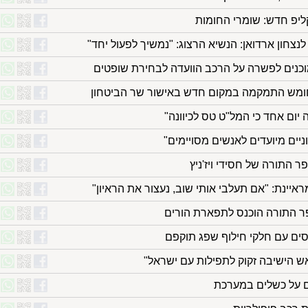
קליפ חדש: שומרי החומות
לנצחון ארדואן: הנשיא הרצוג: "נמשיך לפעול יחד"
וכנים לפשרה על הרכב הוועדה לבחירת שופטים
ומש התמקמה במקום חדש באישור שר הביטחון
 יום אחד כי המל"ט טס לכיוונה"
יים מיועדים לאנשים מסויימים"
התורה של חסידי ויז'ניץ
איינת: "אם תעלבי אותי שוב, נעצור את הראיון"
פר התורה הוכנס לתפארת הורים
וסים עם חלקי חילוף שפג תוקפם
 הישיבה זקוק לתפילות עם ישראל"
ם על כשלים במערכת