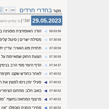
בחדרי חרדים
1
«
««
מקור
29.05.2023
שני
ט' בסיוון התשפ
◀︎
הודו: האופוזיציה מפגינה
00:03:56
◀︎
מסילת ישרים | סינגל קליפ חדש לר
07:30:50
◀︎
תחזית מזג האוויר: עדיין 
07:30:50
◀︎
הצעת החוק שמאיימת על ה
07:30:50
◀︎
הדף היומי מפי הרב בנימין 
07:34:37
◀︎
לאחר כחודש שקט: תקיפה
07:40:52
◀︎
פעילי ימין ניסו לפוצץ את
07:40:52
◀︎
כואב הלב: מתחם הצימרים
07:40:52
◀︎
פרצוף המחאה נחשף: "מדו
07:40:52
◀︎
מחירי החניה הוכפלו: "אין
07:40:52