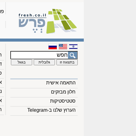
פו
ח
ד
ס
א
התאמה אישית
נ
חלון מבזקים
א
סטטיסטיקות
ח
הערוץ שלנו ב-Telegram