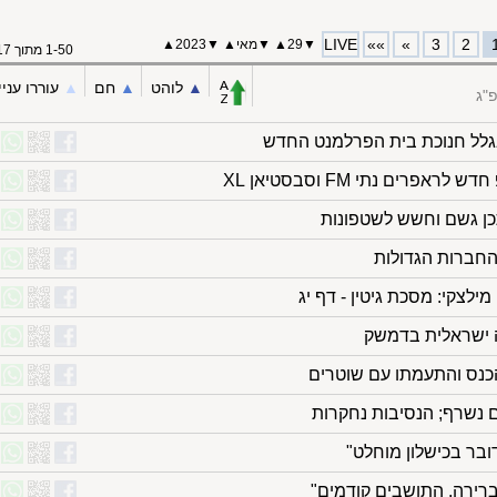
LIVE
»»
»
3
2
▼
29
▲
▼
מאי
▲
▼
2023
▲
1-50 מתוך 117
▲︎
לוהט
▲︎
חם
▲︎
עוררו עניי
"ג
 בגלל חנוכת בית הפרלמנט החדש
אפרים נתי FM וסבסטיאן XL
יתכן גשם וחשש לשטפונות
חברות הגדולות
מילצקי: מסכת גיטין - דף יג
 ישראלית בדמשק
 הכנס והתעמתו עם שוטרים
 נשרף; הנסיבות נחקרות
בר בכישלון מוחלט"
 ברירה, התושבים קודמים"