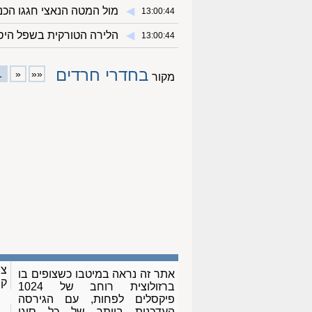
◀︎
מול המטה הנאצי חגגו הכ
13:00:44
◀︎
הלירה הטורקית בשפל היס
13:00:44
בחדרי חרדים
1
«
««
מקור
צו
אתר זה נראה במיטבו כשצופים בו
ק
ברזולוצית רוחב של 1024
פיקסלים לפחות, עם הגירסה
העדכנית ביותר של כל סוגי