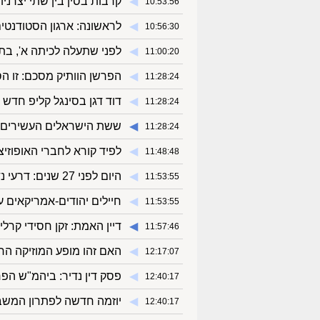
◀︎
קרבות בסין בין שתי יצרניו
10:53:56
◀︎
לראשונה: ארגון הסטודנט
10:56:30
◀︎
לפני שתעלה לכיתה א', בת ה-6 ליוותה את אמה למ
11:00:20
◀︎
הפרשן הוותיק מסכם: זו ה
11:28:24
◀︎
דוד דגן בסינגל קליפ חדש 
11:28:24
◀︎
ששת הישראלים העשירים ב
11:28:24
◀︎
לפיד קורא לחברי האופוזיצ
11:48:48
◀︎
היום לפני 27 שנים: דרעי נדחק החוצה והחרדים הואשמו בסחיטה
11:53:55
◀︎
חיילים יהודים-אמריקאים 
11:53:55
◀︎
דיין האמת: זקן חסידי קרלי
11:57:46
◀︎
האם זהו מופע המוזיקה הח
12:17:07
◀︎
פסק דין נדיר: ביהמ"ש הפ
12:40:17
◀︎
יוזמה חדשה לפתרון המשב
12:40:17