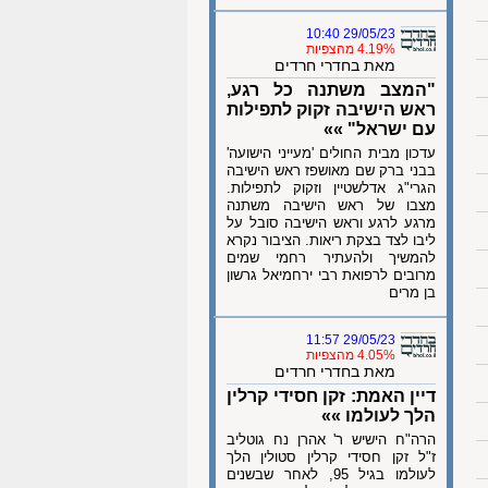
29/05/23 10:40
4.19% מהצפיות
מאת בחדרי חרדים
"המצב משתנה כל רגע,
ראש הישיבה זקוק לתפילות
עם ישראל" »»
עדכון מבית החולים 'מעייני הישועה'
בבני ברק שם מאושפז ראש הישיבה
הגרי"ג אדלשטיין וזקוק לתפילות.
מצבו של ראש הישיבה משתנה
מרגע לרגע וראש הישיבה סובל על
ליבו לצד בצקת ריאות. הציבור נקרא
להמשיך ולהעתיר רחמי שמים
מרובים לרפואת רבי ירחמיאל גרשון
בן מרים
29/05/23 11:57
4.05% מהצפיות
מאת בחדרי חרדים
דיין האמת: זקן חסידי קרלין
הלך לעולמו »»
הרה"ח הישיש ר' אהרן נח גוטליב
ז"ל זקן חסידי קרלין סטולין הלך
לעולמו בגיל 95, לאחר שבשנים