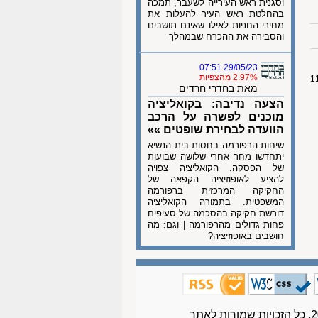
וסגנית ראש העירייה לשעבר, תמכה
בהחלטת ראש העיר להעלות את
מחירי החניות לאילו שאינם תושבים
והסבירה את ההכרח שבמהלך
29/05/23 07:51
2.97% מהצפיות
מאת בחדרי חרדים
הצעה נדיבה: בקואליציה
מוכנים לפשרה על הרכב
הוועדה לבחירת שופטים »»
שיחות הרפורמה בחסות בית הנשיא
יתחדשו מחר אחרי שלושה שבועות
של הפסקה. הקואליציה צפויה
להציע לאופוזיציה הקפאה של
החקיקה המרכזית ברפורמה
המשפטית. בתמורה הקואליציה
דורשת חקיקה בהסכמה של סעיפים
פחות גדולים מהרפורמה | וגם: מה
חושבים באופוזיציה?