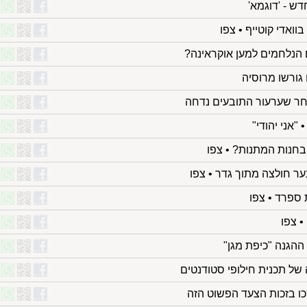
ש - 'דוגמא'
וואדי קוטייף • צפו
 הנלחמים למען אוקראינה?
גורשו מרוסיה
ר שערעור התובעים נדחה
"אני יהודי"
בחנות המתנות? • צפו
נער חולצה מתוך גדר • צפו
 ספרד • צפו
• צפו
הגנה "כיפת מגן"
 של תכנית חילופי סטודנטים
ו בזכות הצעד הפשוט הזה