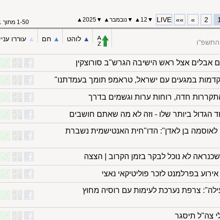
LIVE
»»
»
2
▼
12
▲
▼
נובמבר
▲
▼
2025▲
1-50 מתוך 91
▲︎
לוהט
▲︎
חם
▲︎
עוררו עניי
 התשפ"ו
חום אבלים אצל ראש הישיבה הגרש"ב סורוצקין
תקדמות במגעים עם ישראל, טראמפ תומך בעמדתנו"
 התקררות חדה, רוחות ערות וגשמים בדרך
 הגדול ביותר שלו - וזה לא מה שאתם חושבים
 לאוסמה בן לאדן": הדו"חית האנטישמית נשברת
כנראה לא נוכל לבקר בזמן הקרוב | הצצה
 אירוע בפרלמנט לזכר פוליטיקאי נאצי
ילה": צרפת נערכת לעימות עם רוסיה מחוץ
י צה"ל תיסגר