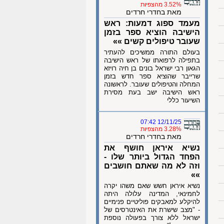
3.52% מהצפיות
מאת בחדרי חרדים
מעמד ספוג דמעות: ראש
הישיבה הוציא ספר בזמן
שעובר טיפולים קשים »»
בעולם התורה ממשיכים להעתיר
בתפילה לרפואתו של ראש הישיבה
הגאון רבי ישראל בונים בן חיה רויזא
שרייבר שהוציא ספר חדש בזמן
המחלה והטיפולים שעובר. לראשונה
ראש הישיבה ישב בעת מסירת
השיעור כללי
12/11/25 07:42
3.28% מהצפיות
מאת בחדרי חרדים
נשיא איראן חושף את
הפחד הגדול ביותר שלו -
וזה לא מה שאתם חושבים
»»
נשיא איראן חשש שאם משהו יקרה
לחמינאי, המדינה עלולה היתה
להיקלע למאבקים פוליטיים פנימיים
- "מצב שישרת את האינטרסים של
ישראל ללא צורך בפעולה נוספת