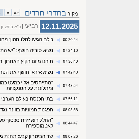
בחדרי חרדים
1
«
««
מקור
12.11.2025
רביעי
כ"א בחשוון
◀︎
כולם הגיעו לטלז-סטון: ני
00:20:44
◀︎
נשיא סוריה חושף: "יש ה
07:24:10
◀︎
תיהנו מיום הקיץ האחרון:
07:36:40
◀︎
נשיא איראן חושף את הפחד
07:42:48
"מתייחסים אליי כמעט כמו
◀︎
07:48:54
ומתלוננת על הסנקציות
◀︎
בתי הכנסת בעולם הערבי ש
07:55:11
◀︎
הפגנות המוניות בווינה נגד
08:03:58
"החלל הוא זירת סכסוך פע
◀︎
08:44:47
לאטמוספירה
◀︎
שר הביטחון קבע: תחנת גל
09:07:26