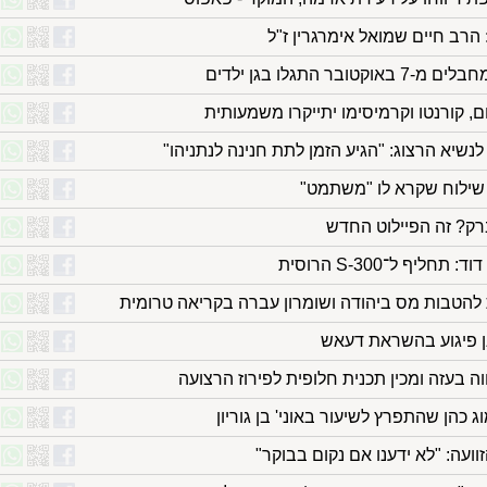
הרב חיים שמואל אימרגרין ז"ל
ר התגלו בגן ילדים
ם, קורנטו וקרמיסימו יתייקרו משמעותית
שיא הרצוג: "הגיע הזמן לתת חנינה לנתניהו"
 שילוח שקרא לו "משתמט"
רק? זה הפיילוט החדש
יף ל־S-300 הרוסית
להטבות מס ביהודה ושומרון עברה בקריאה טרומית
ה בעזה ומכין תכנית חלופית לפירוז הרצועה
 כהן שהתפרץ לשיעור באוני' בן גוריון
ועה: "לא ידענו אם נקום בבוקר"