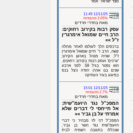
מצד ישראל" אמר
12/11/25 11:45
3.05% מהצפיות
מאת בחדרי חרדים
עסק רבות בקירוב רחוקים:
הרב חיים שמואל אימרגרין
ז"ל »»
ברכסים הלך לעולמו לאחר מחלה
קשה, הרב ר' חיים שמואל אימרגרין
ז"ל, שהיה מנהל בארגון הקירוב
'ערכים' ועסק רבות בקירוב רחוקים,
הוא נפטר בגיל 59. לפני ארבע
שנים בנו אהרן יהודה ניצל בנס
בפיגוע בעיר העתיקה
12/11/25 15:01
2.7% מהצפיות
מאת בחדרי חרדים
המפכ"ל נגד היועמ"שית:
אל תייחסי לי דברים שלא
אמרתי על בן גביר »»
המפכ"ל דני לוי מבהיר כי דברי
היועמ"שית נגד השר בן גביר,
שנכללו בתגובה רשמית לבית