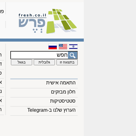
פו
ח
ד
ס
א
התאמה אישית
נ
חלון מבזקים
א
סטטיסטיקות
ח
הערוץ שלנו ב-Telegram