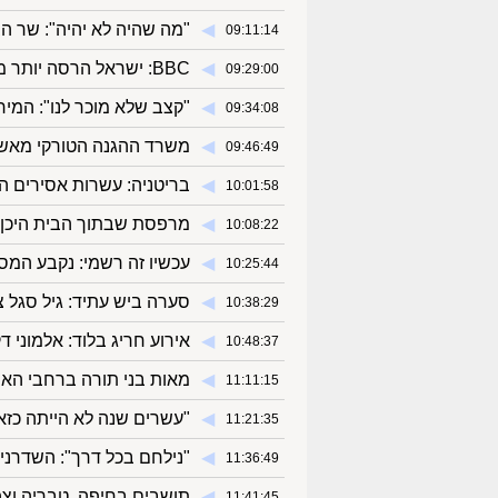
◀︎
"מה שהיה לא יהיה": שר ה
09:11:14
◀︎
BBC: ישראל הרסה יותר מ-1,500 מבנים בעזה מאז הפסקת האש
09:29:00
◀︎
"קצב שלא מוכר לנו": המיר
09:34:08
◀︎
משרד ההגנה הטורקי מאשר: 20 חיילים נהרגו בהתרסקות בגי
09:46:49
◀︎
בריטניה: עשרות אסירים 
10:01:58
◀︎
מרפסת שבתוך הבית היכן י
10:08:22
◀︎
עכשיו זה רשמי: נקבע המס 
10:25:44
◀︎
סערה ביש עתיד: גיל סגל 
10:38:29
◀︎
אירוע חריג בלוד: אלמוני ד
10:48:37
◀︎
מאות בני תורה ברחבי הא
11:11:15
◀︎
"עשרים שנה לא הייתה כזא
11:21:35
◀︎
"נילחם בכל דרך": השדרנים
11:36:49
◀︎
תושבים בחיפה, טבריה וצפ
11:41:45