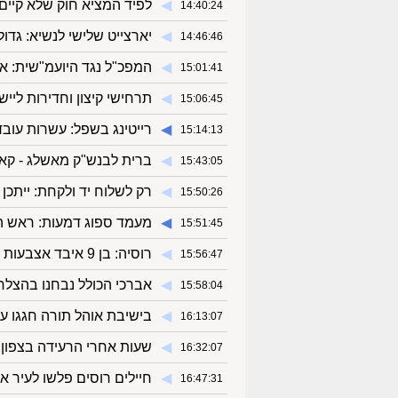
◀︎
לפיד המציא חוק שלא קיים
14:40:24
◀︎
יארצייט שלישי לנשיא: גדול
14:46:46
◀︎
המפכ"ל נגד היועמ"שית: אל
15:01:41
◀︎
תרחישי קיצון וחדירות לייש
15:06:45
◀︎
רייטינג בשפל: עשרות עובד
15:14:13
◀︎
ברית לבנש"ק מאשלג - קאמ
15:43:05
◀︎
רק לשלוח יד ולקחת: ייתכ
15:50:26
◀︎
מעמד ספוג דמעות: ראש הי
15:51:45
◀︎
רוסיה: בן 9 איבד אצבעות בעקבות שטר ממולכד
15:56:47
◀︎
אברכי הכולל נבחנו בהצלחה
15:58:04
◀︎
בישיבת אוהל תורה חגגו ע
16:13:07
◀︎
שעות אחרי הרעידה בצפון
16:32:07
◀︎
חיילים רוסים פלשו לעיר או
16:47:31