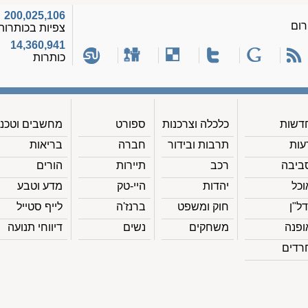
200,025,106
רום
צפיות בכותרות
14,360,941
כותרות
דשות
כלכלה וצרכנות
ספורט
מחשבים וטכנ'
עות
תרבות ובידור
חברה
בריאות
ביבה
רכב
תיירות
הורים
וכל
יהדות
היי-טק
מדע וטבע
דל"ן
חוק ומשפט
ברנז'ה
לייף סטייל
ופנה
משחקים
נשים
דיווחי תנועה
רדים