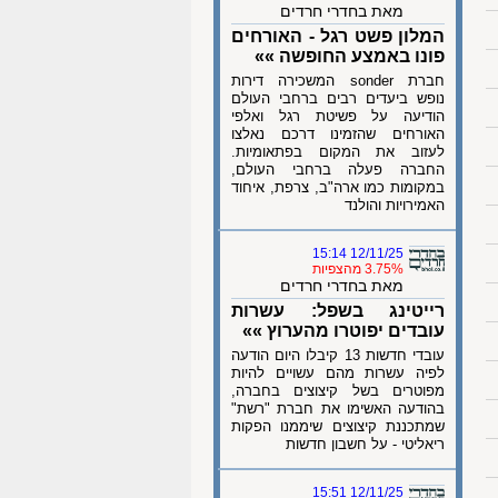
מאת בחדרי חרדים
המלון פשט רגל - האורחים
פונו באמצע החופשה »»
חברת sonder המשכירה דירות
נופש ביעדים רבים ברחבי העולם
הודיעה על פשיטת רגל ואלפי
האורחים שהזמינו דרכם נאלצו
לעזוב את המקום בפתאומיות.
החברה פעלה ברחבי העולם,
במקומות כמו ארה"ב, צרפת, איחוד
האמירויות והולנד
12/11/25 15:14
3.75% מהצפיות
מאת בחדרי חרדים
רייטינג בשפל: עשרות
עובדים יפוטרו מהערוץ »»
עובדי חדשות 13 קיבלו היום הודעה
לפיה עשרות מהם עשויים להיות
מפוטרים בשל קיצוצים בחברה,
בהודעה האשימו את חברת "רשת"
שמתכננת קיצוצים שיממנו הפקות
ריאליטי - על חשבון חדשות
12/11/25 15:51