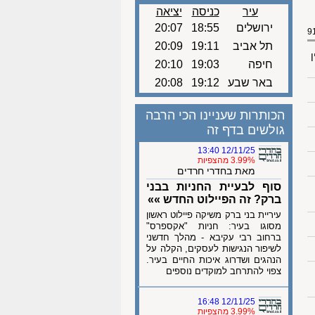
עיר
כניסה
יציאה
ירושלים
18:55
20:07
תל אביב
19:11
20:09
ן
חיפה
19:03
20:10
באר שבע
19:12
20:08
הכותרות שעניינו הכי הרבה
גולשים בדף זה
12/11/25 13:40
3.99% מהצפיות
מאת בחדרי חרדים
סוף לבעיית החניות בבני
ברק? זה הפיילוט החדש »»
עיריית בני ברק משיקה פיילוט ראשון
מסוגו בעיר: חניות "אקספרס"
ברחוב רבי עקיבא - מהלך חדשני
לשיפור הנגישות לעסקים, הקלה על
הנהגים ושדרוג איכות החיים בעיר.
צפוי להתרחב למוקדים נוספים
12/11/25 16:48
3.99% מהצפיות