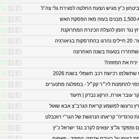
ביטחון כ"ץ מגיש הצעת החלטה לסגירת גלי צה"ל
וץ נגד הזמן להצלת הכינרת המתרוקנת
אורגיה
השתחררו בטעות בשנה האחרונה
ניח את המזוזה?
שתשלמו רכישת רכב חשמלי בשנת 2026
צפוי להתמנות ליו״ר קק״ל - במפלגה מתנערים
קר עובר אורח, הרקע נבדק | תיעוד
רץ נרעשו למשמע קריאת הגרב"צ אבא שאול
ת טרגדיה" קריאתו הנרגשת של הגר"י רוזנבלט
 ומפקד גל"צ יוצאים לקרב נגד ישראל כ"ץ
ת דיווחו על רעידת אדמה; המוקד - פאפוס