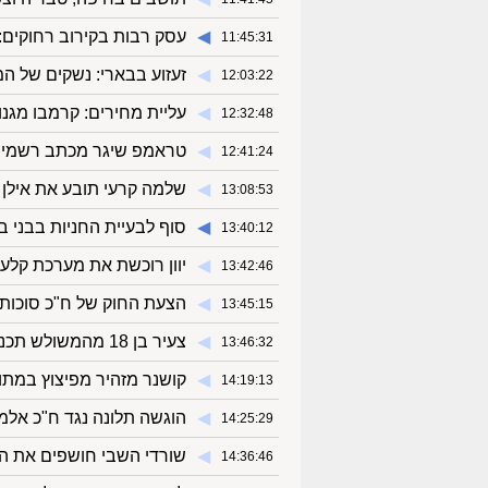
◀︎
עסק רבות בקירוב רחוקים: 
11:45:31
◀︎
זעזוע בבארי: נשקים של המחבלים מ-7 באוקטוב
12:03:22
◀︎
עליית מחירים: קרמבו מגנו
12:32:48
◀︎
טראמפ שיגר מכתב רשמי לנ
12:41:24
◀︎
שלמה קרעי תובע את אילן
13:08:53
◀︎
סוף לבעיית החניות בבני ב
13:40:12
◀︎
יוון רוכשת את מערכת קלע דוד: תחל
13:42:46
◀︎
הצעת החוק של ח"כ סוכות 
13:45:15
◀︎
צעיר בן 18 מהמשולש תכנן פיגוע בהשראת דעאש
13:46:32
◀︎
קושנר מזהיר מפיצוץ במתוו
14:19:13
◀︎
הוגשה תלונה נגד ח"כ אלמוג
14:25:29
◀︎
שורדי השבי חושפים את הזו
14:36:46