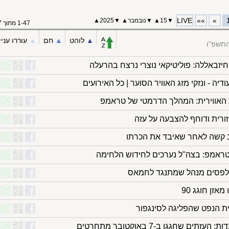
LIVE
»»
»
▼
15
▲
▼
נובמבר
▲
▼
2025▲
1-47 מתוך 47
▲︎
לוהט
▲︎
חם
▲︎
עוררו עניי
התשפ"ו
יזבאללה: פוליטיקאי נוצרי נרצח בהרעלה
ה - ונזקי מזג האוויר הסוער | כל האירועים
 האווירית: המהלך הדרמטי של טראמפ
ורית ודוחף להצבעה על עזה
 קשה לאחר שאיבד את הכרתו
טראמפ: בצה"ל נערכים לחידוש הלחימה
ף לפסים מנהל שמתנגד לחמאס
זן חוגג 90
ית הנפט שהפליגה לסינגפור
ם שחגגו ב-7 באוקטובר מתחרטים