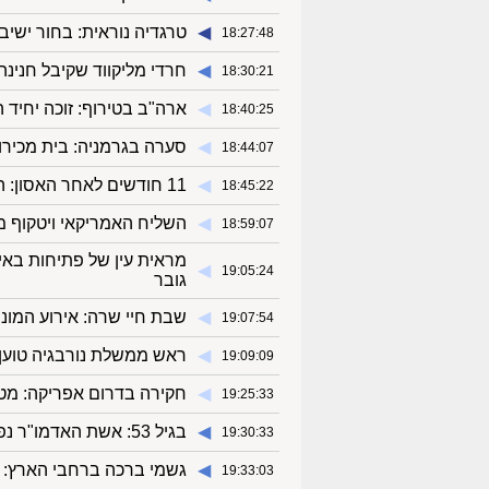
◀︎
טרגדיה נוראית: בחור ישי
18:27:48
◀︎
חרדי מליקווד שקיבל חנינה מטראמפ ב־2021 
18:30:21
◀︎
ארה"ב בטירוף: זוכה יחיד ה
18:40:25
◀︎
סערה בגרמניה: בית מכירו
18:44:07
◀︎
11 חודשים לאחר האסון: הושמדה המנהרה בה הם נפלו הלוחמים
18:45:22
◀︎
השליח האמריקאי ויטקוף מ
18:59:07
מראית עין של פתיחות באיר
◀︎
19:05:24
גובר
◀︎
שבת חיי שרה: אירוע המוני
19:07:54
◀︎
ראש ממשלת נורבגיה טוען:
19:09:09
◀︎
חקירה בדרום אפריקה: מטוס מסתורי הבי
19:25:33
◀︎
בגיל 53: אשת האדמו"ר נפטרה בערב שבת לאחר מחלה קשה
19:30:33
◀︎
גשמי ברכה ברחבי הארץ: ה
19:33:03