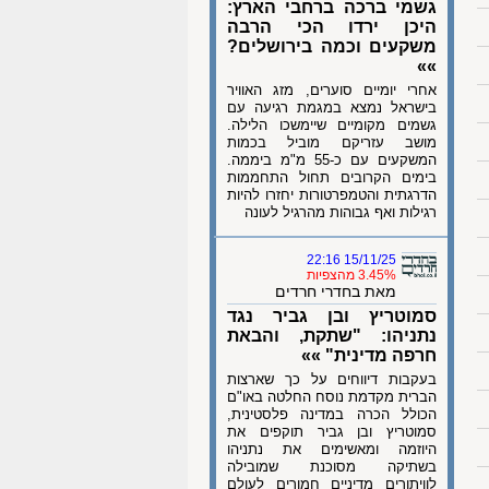
גשמי ברכה ברחבי הארץ:
היכן ירדו הכי הרבה
משקעים וכמה בירושלים?
»»
אחרי יומיים סוערים, מזג האוויר
בישראל נמצא במגמת רגיעה עם
גשמים מקומיים שיימשכו הלילה.
מושב עזריקם מוביל בכמות
המשקעים עם כ-55 מ"מ ביממה.
בימים הקרובים תחול התחממות
הדרגתית והטמפרטורות יחזרו להיות
רגילות ואף גבוהות מהרגיל לעונה
15/11/25 22:16
3.45% מהצפיות
מאת בחדרי חרדים
סמוטריץ ובן גביר נגד
נתניהו: "שתקת, והבאת
חרפה מדינית" »»
בעקבות דיווחים על כך שארצות
הברית מקדמת נוסח החלטה באו"ם
הכולל הכרה במדינה פלסטינית,
סמוטריץ ובן גביר תוקפים את
היוזמה ומאשימים את נתניהו
בשתיקה מסוכנת שמובילה
לוויתורים מדיניים חמורים לעולם