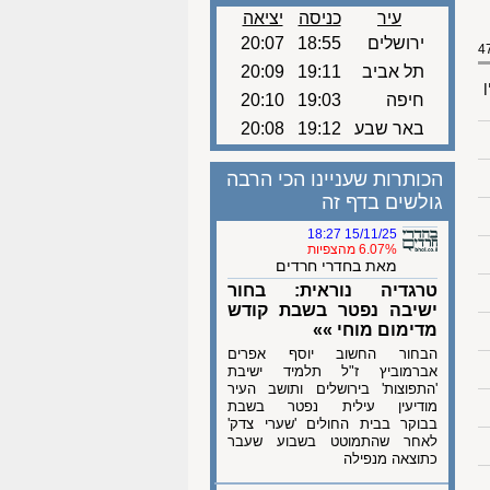
עיר
כניסה
יציאה
ירושלים
18:55
20:07
תל אביב
19:11
20:09
ן
חיפה
19:03
20:10
באר שבע
19:12
20:08
הכותרות שעניינו הכי הרבה
גולשים בדף זה
15/11/25 18:27
6.07% מהצפיות
מאת בחדרי חרדים
טרגדיה נוראית: בחור
ישיבה נפטר בשבת קודש
מדימום מוחי »»
הבחור החשוב יוסף אפרים
אברמוביץ ז"ל תלמיד ישיבת
'התפוצות' בירושלים ותושב העיר
מודיעין עילית נפטר בשבת
בבוקר בבית החולים 'שערי צדק'
לאחר שהתמוטט בשבוע שעבר
כתוצאה מנפילה