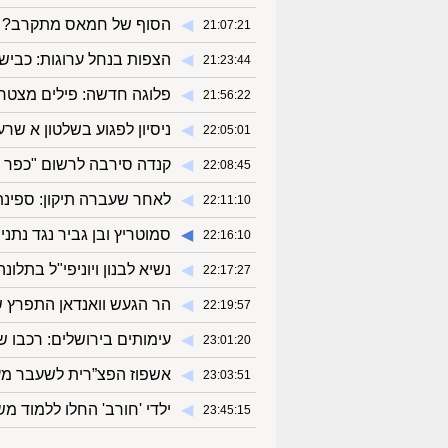
◀︎
הסוף של חמאס מתקרב? אלפ
21:07:21
◀︎
הצפות בנחל ערוגות: כביש 90 נסגר בשני הכיווני
21:23:44
◀︎
פלוגה חדשה: פילים מצטר
21:56:22
◀︎
ניסיון לפגוע בשלטון א שר
22:05:01
◀︎
קנדה סירבה לרשום "כפר ס
22:08:45
◀︎
לאחר שעברה תיקון: ספינ
22:11:10
◀︎
סמוטריץ ובן גביר נגד נתנ
22:16:10
◀︎
נשיא לבנון ויוניפי"ל בתלו
22:17:27
◀︎
הר הגעש וואנדאן התפרץ 
22:19:57
◀︎
עימותים בירושלים: רכבו של
23:01:20
◀︎
אשפוז הפצ”רית לשעבר מ
23:03:51
◀︎
ילדי 'חורב' החלו ללמוד מ
23:45:15