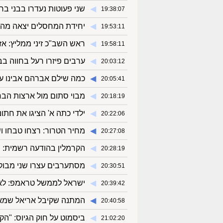
◀︎
שני פעוטות נעדרו בבני בר
19:38:07
◀︎
יחידת המחסלים יצאה מהצ
19:53:11
◀︎
ראש השב"כ זיני ממליץ: אז
19:58:11
◀︎
ערבים פיזרו רעל בחווה בב
20:03:12
◀︎
כמה שילם אברהם אבינו על
20:05:41
◀︎
מבוי סתום מול ארצות הברית
20:18:19
◀︎
ילדי כתה א' הציגו את חתו
20:22:06
◀︎
מחיר הטרור: רצחו טבחו וש
20:27:08
◀︎
הקרמלין בהודעה רשמית: ה
20:28:19
◀︎
מסתערבים עצרו שני מבוק
20:30:51
◀︎
ישראל לממשל טראמפ: לא למכירת F35 לסעודיה
20:39:42
◀︎
המתנה שקיבל אריאל שמאי
20:40:58
◀︎
ביסמוט על חוק הגיוס: "ה
21:02:20