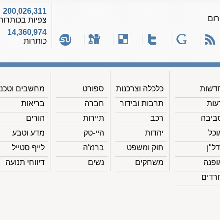
200,026,311
רום
צפיות בכותרות
14,360,974
כותרות
דשות
כלכלה וצרכנות
ספורט
מחשבים וטכנ'
עות
תרבות ובידור
חברה
בריאות
ביבה
רכב
תיירות
הורים
וכל
יהדות
היי-טק
מדע וטבע
דל"ן
חוק ומשפט
ברנז'ה
לייף סטייל
ופנה
משחקים
נשים
דיווחי תנועה
רדים