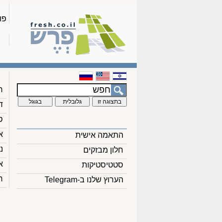
פו
ח
ד
ס
א
התאמה אישית
נ
חלון מבזקים
א
סטטיסטיקות
ח
הערוץ שלנו ב-Telegram