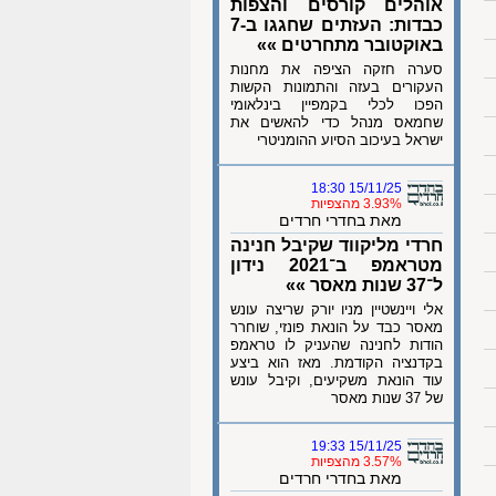
אוהלים קורסים והצפות
כבדות: העזתים שחגגו ב-7
באוקטובר מתחרטים »»
סערה חזקה הציפה את מחנות
העקורים בעזה והתמונות הקשות
הפכו לכלי בקמפיין בינלאומי
שחמאס מנהל כדי להאשים את
ישראל בעיכוב הסיוע ההומניטרי
15/11/25 18:30
3.93% מהצפיות
מאת בחדרי חרדים
חרדי מליקווד שקיבל חנינה
מטראמפ ב־2021 נידון
ל־37 שנות מאסר »»
אלי ויינשטיין מניו יורק שריצה עונש
מאסר כבד על הונאת פונזי, שוחרר
הודות לחנינה שהעניק לו טראמפ
בקדנציה הקודמת. מאז הוא ביצע
עוד הונאת משקיעים, וקיבל עונש
של 37 שנות מאסר
15/11/25 19:33
3.57% מהצפיות
מאת בחדרי חרדים