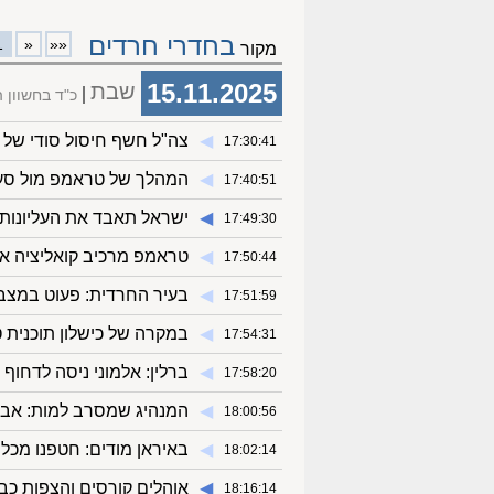
בחדרי חרדים
1
«
««
מקור
15.11.2025
שבת
כ"ד בחשוון 
◀︎
צה"ל חשף חיסול סודי של ח
17:30:41
◀︎
המהלך של טראמפ מול סעודי
17:40:51
◀︎
ישראל תאבד את העליונות
17:49:30
◀︎
טראמפ מרכיב קואליציה אז
17:50:44
◀︎
בעיר החרדית: פעוט במצב
17:51:59
◀︎
במקרה של כישלון תוכנית 
17:54:31
◀︎
ברלין: אלמוני ניסה לדחו
17:58:20
◀︎
המנהיג שמסרב למות: אבו מא
18:00:56
◀︎
באיראן מודים: חטפנו מכל
18:02:14
◀︎
אוהלים קורסים והצפות כבדות: העזתי
18:16:14