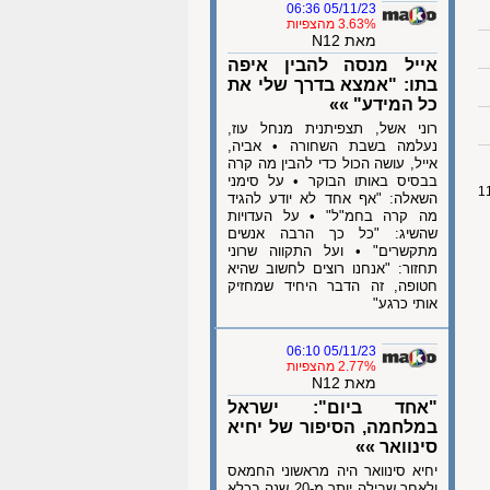
05/11/23 06:36
3.63% מהצפיות
מאת N12
אייל מנסה להבין איפה
בתו: "אמצא בדרך שלי את
כל המידע" »»
רוני אשל, תצפיתנית מנחל עוז,
נעלמה בשבת השחורה • אביה,
אייל, עושה הכול כדי להבין מה קרה
בבסיס באותו הבוקר • על סימני
השאלה: "אף אחד לא יודע להגיד
מה קרה בחמ"ל" • על העדויות
שהשיג: "כל כך הרבה אנשים
מתקשרים" • ועל התקווה שרוני
תחזור: "אנחנו רוצים לחשוב שהיא
חטופה, זה הדבר היחיד שמחזיק
אותי כרגע"
05/11/23 06:10
2.77% מהצפיות
מאת N12
"אחד ביום": ישראל
במלחמה, הסיפור של יחיא
סינוואר »»
יחיא סינוואר היה מראשוני החמאס
ולאחר שבילה יותר מ-20 שנה בכלא