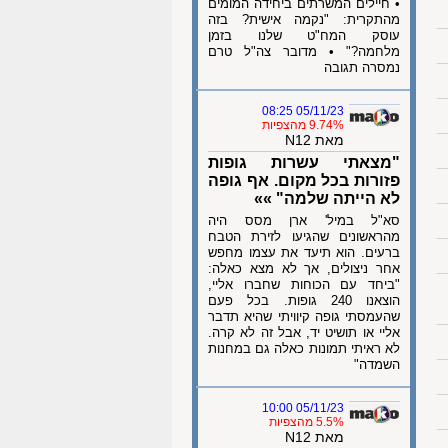
• חיילים המשרתים ביחידה המומים
מהתקרית: "נקמה אישית? בזה
עוסק המח"ט שלנו בזמן
מלחמה?" • מדובר צה"ל טרם
נמסרה תגובה
05/11/23 08:25
9.74% מהצפיות
מאת N12
"מצאתי עשרות גופות
פזורות בכל מקום. אף גופה
לא הייתה שלמה" »»
סא"ל במיל' ארן מסס היה
מהראשונים שהגיעו לזירת הטבח
ברעים. הוא תיעד את עצמו מחפש
אחר ניצולים, אך לא מצא כאלה:
"ביחד עם הכוחות שחברו אליי,
הוצאנו 240 גופות. בכל פעם
שהעמסתי גופה קיוויתי שהיא תדבר
אליי או תושיט יד, אבל זה לא קרה.
לא ראיתי תמונות כאלה גם במחנות
השמדה"
05/11/23 10:00
5.5% מהצפיות
מאת N12