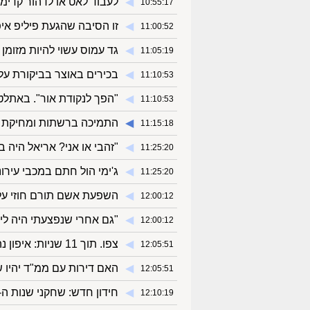
◀︎
לעבוד לאט או לדהור קדי
10:55:17
◀︎
זו הסיבה שהגעת פיליפ א
11:00:52
◀︎
גד עמוס עשוי להיות מזומן
11:05:19
◀︎
בכירים באוצר בביקורת על 
11:10:53
◀︎
"הפך לנקודת אור". באתלטי
11:10:53
◀︎
התמיכה ברשתות ומחיקת ה
11:15:18
◀︎
"זהבי או אני? אריאל היה ב
11:25:20
◀︎
ג'ימי הול חתם במכבי עירונ
11:25:20
◀︎
השפעת אשם תורם חוזי על
12:00:12
◀︎
"גם אחרי שנפצעתי היה לי 
12:00:12
◀︎
צפו. תוך 11 שניות: איפון נהדר לענבר לניר
12:05:51
◀︎
האם דירות עם ממ"ד יהיו ש
12:05:51
◀︎
חידון חדש: שחקני שנות ה-90 וה-2000
12:10:19