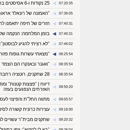
◀︎
25 נקודות ו-6 אסיסטים ברבע: הקונצרט של טייריס הליברטון
07:20:35
◀︎
"האמונה של רונאלד אראו
07:36:05
◀︎
הזרים של חיפה יתאמנו ל
07:40:31
◀︎
בזמן המלחמה: הנקמה של ה
07:40:31
◀︎
"לא רציתי להגיע לבוסטון": 
07:46:02
◀︎
"מצאתי עשרות גופות פזור
08:25:54
◀︎
"ואגנר ובאנקרו הם הצמד הצע
08:35:54
◀︎
28 שחקנים, רוטציה רחבה: התכניות של אלון חזן לנבחרת
08:35:54
דיווח | "פצצות קטנות" ו
◀︎
08:50:20
האזרחים הנפגעים בעזה
◀︎
מתווה החל"ת והפיצוי לעסק
09:05:57
◀︎
עצירות כרונית קשורה לסיכו
09:16:00
◀︎
שחקנים מבית"ר עשויים ל
09:20:32
◀︎
"בא לי להקיא": צפו במונו
09:26:04