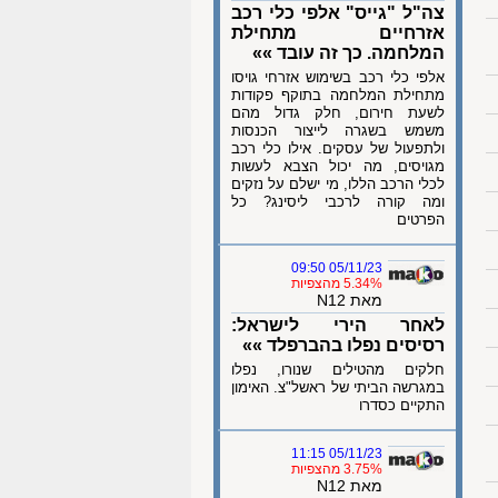
צה"ל "גייס" אלפי כלי רכב
אזרחיים מתחילת
המלחמה. כך זה עובד »»
אלפי כלי רכב בשימוש אזרחי גויסו
מתחילת המלחמה בתוקף פקודות
לשעת חירום, חלק גדול מהם
משמש בשגרה לייצור הכנסות
ולתפעול של עסקים. אילו כלי רכב
מגויסים, מה יכול הצבא לעשות
לכלי הרכב הללו, מי ישלם על נזקים
ומה קורה לרכבי ליסינג? כל
הפרטים
05/11/23 09:50
5.34% מהצפיות
מאת N12
לאחר הירי לישראל:
רסיסים נפלו בהברפלד »»
חלקים מהטילים שנורו, נפלו
במגרשה הביתי של ראשל"צ. האימון
התקיים כסדרו
05/11/23 11:15
3.75% מהצפיות
מאת N12