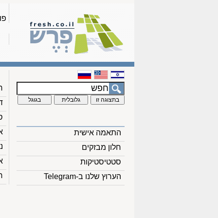
פו
ח
ד
ס
א
התאמה אישית
נ
חלון מבזקים
א
סטטיסטיקות
ח
הערוץ שלנו ב-Telegram