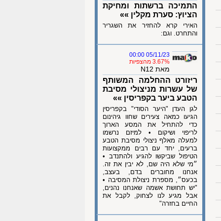
התמיכה ברשתות ומחיקת
הציוץ: סערת מקלין »»
האירי קרא להחזיר את השגריר
והתחרט. וגם:
05/11/23 00:00
3.67% מהצפיות
מאת N12
ריזורט ההחלמה המשותף
של עשרות מניצולי מסיבת
הטבע ביער בקפריסין »»
לגן העדן "היער הסודי" בקפריסין
הגיעו כמאה צעירים שחוו גיהינום
כדי להתחיל את המסע הארוך
לריפוי ושיקום • למיזם נרשמו
למעלה מאלף ניצולי מסיבת הטבע
ברעים, יחד עם רבים ממקצועות
הטיפול שביקשו להגיע ולהתנדב •
״מי שלא היה שם, לא יבין את זה.
אנחנו מחוברים בדם, בעצב,
בכעס״, מספרת ניצולת המסיבה •
"יש תחושת אשמה שאנחנו נהנים,
אבל מגיע לנו לצחוק, לקבל את
החיים בחזרה"