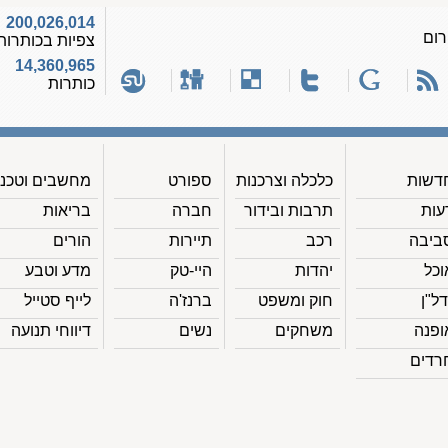
200,026,014
רום
צפיות בכותרות
14,360,965
כותרות
דשות
כלכלה וצרכנות
ספורט
מחשבים וטכנ'
עות
תרבות ובידור
חברה
בריאות
ביבה
רכב
תיירות
הורים
וכל
יהדות
היי-טק
מדע וטבע
דל"ן
חוק ומשפט
ברנז'ה
לייף סטייל
ופנה
משחקים
נשים
דיווחי תנועה
רדים