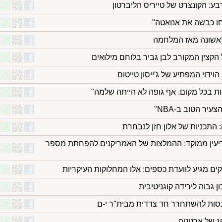
חו כבשה את אנואטה"
ראשונה מאז המלחמה
קצין המקורב לבן גביר בלוחם מילואים
הוידוי המפתיע של ג'ייסון טייטום
ות בכל מקום. אף גופה לא הייתה שלמה"
יר הטוב ב-NBA"
מודיעין ממוקד: ההמלצות של האמריקנים להפחתת מספר
ים מגיע לוועדת כספים: אלו המחלוקות העיקריות
ן גבוה לירידה קוגניטיבית
נסות להשתחרר חד צדדית מבית"ר י-ם
לוג של ארטטה