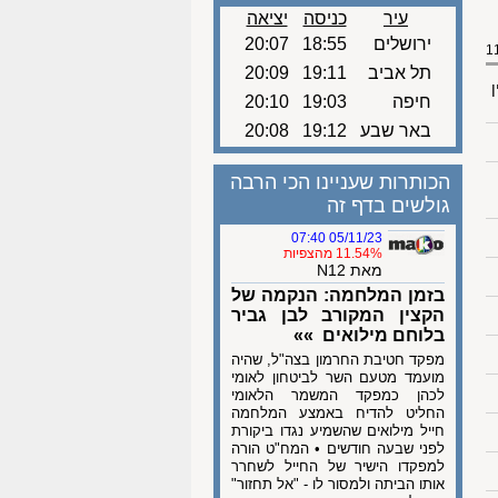
עיר
כניסה
יציאה
ירושלים
18:55
20:07
תל אביב
19:11
20:09
ן
חיפה
19:03
20:10
באר שבע
19:12
20:08
הכותרות שעניינו הכי הרבה
גולשים בדף זה
05/11/23 07:40
11.54% מהצפיות
מאת N12
בזמן המלחמה: הנקמה של
הקצין המקורב לבן גביר
בלוחם מילואים »»
מפקד חטיבת החרמון בצה"ל, שהיה
מועמד מטעם השר לביטחון לאומי
לכהן כמפקד המשמר הלאומי
החליט להדיח באמצע המלחמה
חייל מילואים שהשמיע נגדו ביקורת
לפני שבעה חודשים • המח"ט הורה
למפקדו הישיר של החייל לשחרר
אותו הביתה ולמסור לו - "אל תחזור"