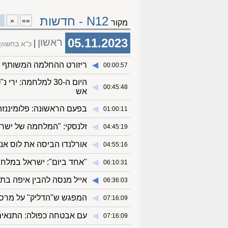
N12 - חדשות
1
«
««
מקור
05.11.2023
ראשון
כ"א בחשוו
◀︎
ריזורט ההחלמה המשותף ש
00:00:57
היום ה-30 למלחמה:
◀︎
00:45:48
אש
◀︎
בפעם הראשונה: פלומיננזה
01:00:11
◀︎
זלנסקי: "המלחמה של ישר
04:45:19
◀︎
אורלנדו הביסה את לוס אנג
04:55:16
◀︎
"אחד ביום": ישראל במלחמה
06:10:31
◀︎
אייל מנסה להבין איפה בת
06:36:03
◀︎
המפגש ש"הדליק" על מרסל
07:16:09
◀︎
עם אבטחה כפולה: התנאים
07:16:09