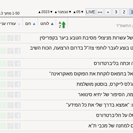
LIVE
»»
»
3
2
▼
05
▲
▼
נובמבר
▲
▼
2023
▲
1-50 מתוך 113
▲︎
לוהט
▲︎
חם
▲︎
עוררו עניי
ן התשפ"ד
ל עשרות מניצולי מסיבת הטבע ביער בקפריסין
 ירי נ"ט בוצע לעבר לוחמי צה"ל בדרום הרצועה, הכוח השיב
 זכתה בליברטדורס
אל בחמאס לוקחת את הפוקוס מאוקראינה"
'לס לייקרס, בוסטון מושלמת
, הסיפור של יחיא סינוואר
ו: "אמצא בדרך שלי את כל המידע"
ו על הליברטדורס
 למחנה של מכבי ת"א