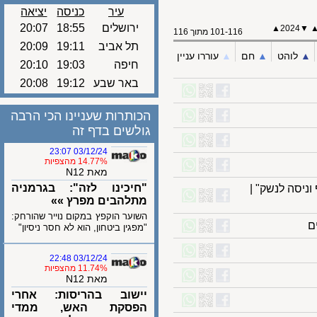
עיר
כניסה
יציאה
ירושלים
18:55
20:07
▲
2024
101-116 מתוך 116
תל אביב
19:11
20:09
לוהט
▲︎
חם
▲︎
עוררו עניין
חיפה
19:03
20:10
באר שבע
19:12
20:08
הכותרות שעניינו הכי הרבה
גולשים בדף זה
03/12/24 23:07
14.77% מהצפיות
מאת N12
"חיכינו לזה": בגרמניה
סה לנשק" |
מתלהבים מפרץ »»
השוער הוקפץ במקום נוייר שהורחק:
"מפגין ביטחון, הוא לא חסר ניסיון"
03/12/24 22:48
11.74% מהצפיות
מאת N12
יישוב בהריסות: אחרי
הפסקת האש, ממדי