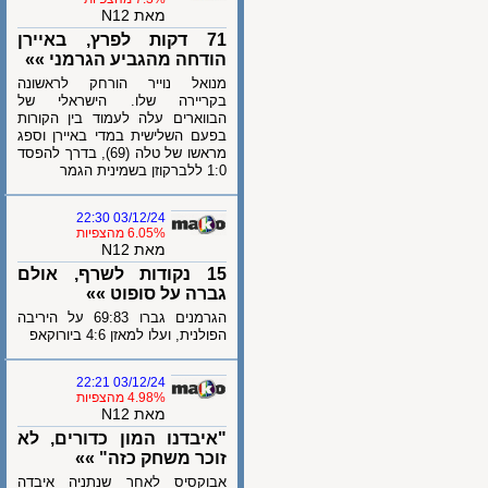
מאת N12
71 דקות לפרץ, באיירן
הודחה מהגביע הגרמני »»
מנואל נוייר הורחק לראשונה
בקריירה שלו. הישראלי של
הבווארים עלה לעמוד בין הקורות
בפעם השלישית במדי באיירן וספג
מראשו של טלה (69), בדרך להפסד
1:0 ללברקוזן בשמינית הגמר
03/12/24 22:30
6.05% מהצפיות
מאת N12
15 נקודות לשרף, אולם
גברה על סופוט »»
הגרמנים גברו 69:83 על היריבה
הפולנית, ועלו למאזן 4:6 ביורוקאפ
03/12/24 22:21
4.98% מהצפיות
מאת N12
"איבדנו המון כדורים, לא
זוכר משחק כזה" »»
אבוקסיס לאחר שנתניה איבדה