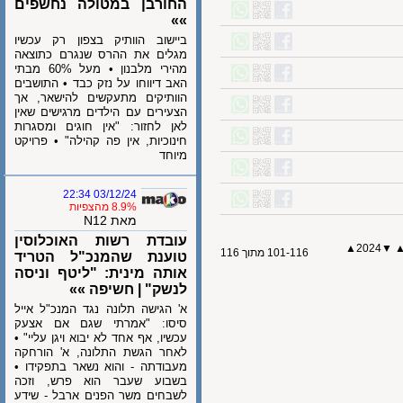
החורבן במטולה נחשפים
»»
ביישוב הוותיק בצפון רק עכשיו
מגלים את ההרס שנגרם כתוצאה
מהירי מלבנון • מעל 60% מבתי
האב דיווחו על נזק כבד • התושבים
הוותיקים מתעקשים להישאר, אך
הצעירים עם הילדים מרגישים שאין
לאן לחזור: "אין חוגים ומסגרות
חינוכיות, אין פה קהילה" • פרויקט
מיוחד
03/12/24 22:34
8.9% מהצפיות
מאת N12
עובדת רשות האוכלוסין
▲
2024
101-116 מתוך 116
טוענת שהמנכ"ל הטריד
אותה מינית: "ליטף וניסה
לנשק" | חשיפה »»
א' הגישה תלונה נגד המנכ"ל אייל
סיסו: "אמרתי שגם אם אצעק
עכשיו, אף אחד לא יבוא ויגן עליי" •
לאחר הגשת התלונה, א' הורחקה
מעבודתה - והוא נשאר בתפקידו •
בשבוע שעבר הוא פרש, וזכה
לשבחים משר הפנים ארבל - שידע