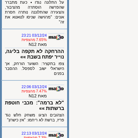
על התלונה נגדו • כעת מתברר
שהפרשה הוסתרה מהציבור,
והצעירה שהתלוננה נותרה חסרת
אונים: "מרגישה שניסו לטאטא את
זה"
03/12/24 23:21
7.65% מהצפיות
מאת N12
ההרחקה לא תקפה בליגה,
נוייר יפתח בשבת »»
צפו בתקציר: השוער הורחק, אך
הישראלי ישוב לספסל. ההסבר
בפנים
03/12/24 22:06
7.47% מהצפיות
מאת N12
"לא ברמה": מכבי חוטפת
ברשתות »»
הצהובים הציגו משחק חלש נגד
פריז, ברשת לא ריחמו: "אין כישרון"
03/12/24 22:13
7.3% מהצפיות