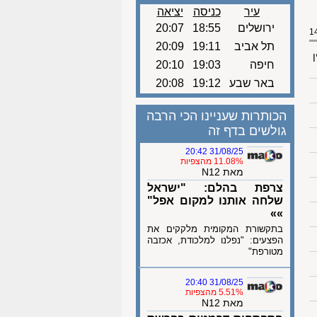
עיר
כניסה
יציאה
ירושלים
18:55
20:07
תל אביב
19:11
20:09
ן
חיפה
19:03
20:10
באר שבע
19:12
20:08
הכותרות שעניינו הכי הרבה
גולשים בדף זה
31/08/25 20:42
11.08% מהצפיות
מאת N12
צרפת בהלם: "ישראל
שלחה אותנו למקום אפל"
»»
בתקשורת המקומית מלקקים את
הפצעים: "נפלנו למלכודת, אכזבה
מטורפת"
31/08/25 20:40
5.51% מהצפיות
מאת N12