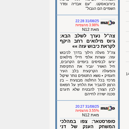
ביורובאסקט. "עם אבדיה ומדר
השמיים הם הגבול"
31/08/25 22:28
3.98% מהצפיות
מאת N12
צה"ל נערך לשלב הבא:
גיוס מילואים רחב היקף
לקראת כיבוש עזה »»
צה"ל מעלה הילוך בדרך לכיבוש
עזה: עשרות אלפי חיילי מילואים
יגיעו לבסיסים ביומיים הקרובים,
חיל האוויר יגביר את התקיפות
והפעולה הקרקעית בלב העיר
תעמיק • נושא החטופים נותר שיקול
מרכזי בכל החלטה מבצעית – בין
הרצון להגביר את הלחץ על חמאס
לבין הצורך להבטיח שלא תיגרם
סכנה ישירה לחייהם
31/08/25 20:27
3.55% מהצפיות
מאת N12
סופרסטאר: צפו במהלכי
המשחק הענק של דני