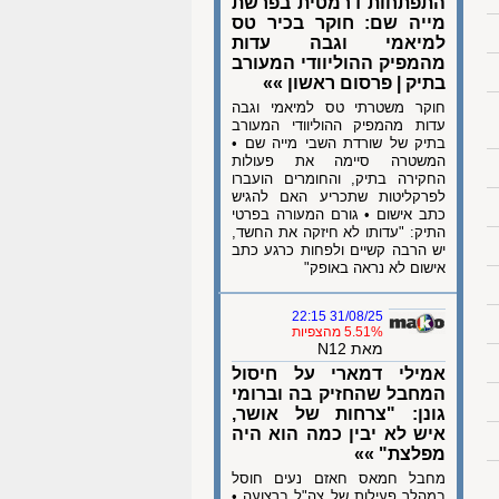
התפתחות דרמטית בפרשת
מייה שם: חוקר בכיר טס
למיאמי וגבה עדות
מהמפיק ההוליוודי המעורב
בתיק | פרסום ראשון »»
חוקר משטרתי טס למיאמי וגבה
עדות מהמפיק ההוליוודי המעורב
בתיק של שורדת השבי מייה שם •
המשטרה סיימה את פעולות
החקירה בתיק, והחומרים הועברו
לפרקליטות שתכריע האם להגיש
כתב אישום • גורם המעורה בפרטי
התיק: "עדותו לא חיזקה את החשד,
יש הרבה קשיים ולפחות כרגע כתב
אישום לא נראה באופק"
31/08/25 22:15
5.51% מהצפיות
מאת N12
אמילי דמארי על חיסול
המחבל שהחזיק בה וברומי
גונן: "צרחות של אושר,
איש לא יבין כמה הוא היה
מפלצת" »»
מחבל חמאס חאזם נעים חוסל
במהלך פעילות של צה"ל ברצועה •