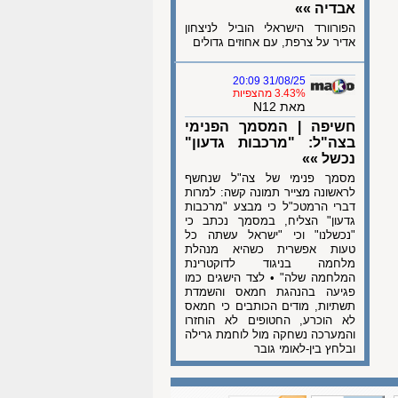
אבדיה »»
הפורוורד הישראלי הוביל לניצחון
אדיר על צרפת, עם אחוזים גדולים
31/08/25 20:09
3.43% מהצפיות
מאת N12
חשיפה | המסמך הפנימי
בצה"ל: "מרכבות גדעון"
נכשל »»
מסמך פנימי של צה"ל שנחשף
לראשונה מצייר תמונה קשה: למרות
דברי הרמטכ"ל כי מבצע "מרכבות
גדעון" הצליח, במסמך נכתב כי
"נכשלנו" וכי "ישראל עשתה כל
טעות אפשרית כשהיא מנהלת
מלחמה בניגוד לדוקטרינת
המלחמה שלה" • לצד הישגים כמו
פגיעה בהנהגת חמאס והשמדת
תשתיות, מודים הכותבים כי חמאס
לא הוכרע, החטופים לא הוחזרו
והמערכה נשחקה מול לוחמת גרילה
ובלחץ בין-לאומי גובר