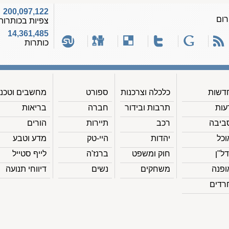
200,097,122
רום
צפיות בכותרות
14,361,485
כותרות
דשות
כלכלה וצרכנות
ספורט
מחשבים וטכנ'
עות
תרבות ובידור
חברה
בריאות
ביבה
רכב
תיירות
הורים
וכל
יהדות
היי-טק
מדע וטבע
דל"ן
חוק ומשפט
ברנז'ה
לייף סטייל
ופנה
משחקים
נשים
דיווחי תנועה
רדים