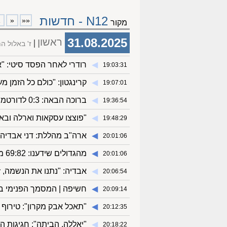
N12 - חדשות
1
«
««
מקור
31.08.2025
ראשון
ז' באלול ה
◀︎
רודרי לאחר הפסד סיטי: "א
19:03:31
◀︎
קרינגטון: "כולם כל הזמן מע
19:07:01
◀︎
ברוכה הבאה: 0:3 לדורטמונד על אוניון
19:36:54
◀︎
"פוצצו עסקאות וארלה ובאל
19:48:29
◀︎
ארה"ב מהללת: דני אבדיה? 
20:01:06
◀︎
מהגדולים שידענו: 69:82 מדהים לישראל על צרפת
20:01:06
◀︎
אבדיה: "נתנו את הנשמה, 
20:06:54
◀︎
חשיפה | המסמך הפנימי בצ
20:09:14
◀︎
"תאכל אבק מקרון": טירוף
20:12:35
◀︎
"יאללה, הביתה": חגיגות ה
20:18:22