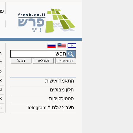
פו
ח
ד
ס
א
התאמה אישית
נ
חלון מבזקים
א
סטטיסטיקות
ח
הערוץ שלנו ב-Telegram