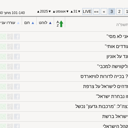
LIVE
»»
»
3
2
▼
31
▲
▼
אוגוסט
▲
▼
2025▲
101-140 מתוך 140
▲︎
לוהט
▲︎
חם
▲︎
עוררו עניי
תשפ"ה
ני לא מסי"
ודדים אותי"
יקווישה למכבי"
בכייה לדורות לוויזארדס
זו נבחרת ישראל"
ה"ל: "מרכבות גדעון" נכשל
 ישראל ברשת
קהל הישראלי