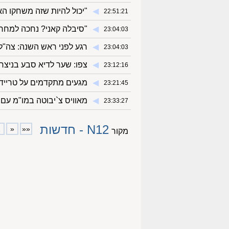
◀︎
"יכול להיות שזה משחקו הא
22:51:21
◀︎
"סיבלה קאני? נחכה למחר
23:04:03
◀︎
רגע לפני ראש השנה: צה"ל
23:04:03
◀︎
צפו: שער לדיא סבע בניצח
23:12:16
◀︎
מגעים מתקדמים על טרייד:
23:21:45
◀︎
מאוויס צ`יבוטה במו"מ עם 
23:33:27
N12 - חדשות
1
«
««
מקור