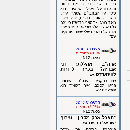
שורדת השבי בירכה את כוחות
הביטחון על חיסולו, ושיתפה: "הוא
פיקד על המחבלים ששמרו עלינו
במשך שמונה חודשים, איש מאוד
מאוד רשע" • דמארי הדגישה כי "עם
כל האושר, הלב שלי גם רועד מפחד
מוות על האחים שלי שעוד מוחזקים
שם"
31/08/25 20:01
4.16% מהצפיות
מאת N12
ארה"ב מהללת: דני
אבדיה? בכייה לדורות
לוויזארדס »»
צפו בתקציר. בארה"ב ובאירופה
הריעו לכוכב: "איך לעזאזל הוא
עושה את זה?"
31/08/25 20:12
3.98% מהצפיות
מאת N12
"תאכל אבק מקרון": טירוף
ישראל ברשת »»
הנבחרת הביסה את צרפת