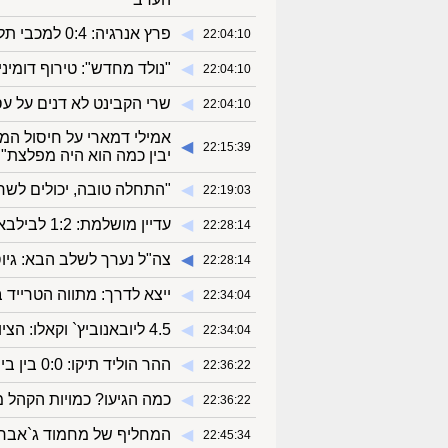
◀︎
פרץ אנרגיה: 0:4 למכבי תל אביב על נתניה
22:04:10
◀︎
"נולד מחדש": טירוף דומינ
22:04:10
◀︎
שרי הקבינט לא דנים על עסק
22:04:10
אמילי דמארי על חיסול המח
◀︎
22:15:39
יבין כמה הוא היה מפלצת"
◀︎
"התחלה טובה, יכולים לשח
22:19:03
◀︎
עדיין מושלמת: 1:2 לבילבאו אצל ריאל בטיס
22:28:14
◀︎
צה"ל נערך לשלב הבא: גיו
22:28:14
◀︎
ייצא לדרך: מתווה הטרייד ב
22:34:04
◀︎
4.5 ליובאנוביץ` וקאלו: הציונים של טל בן חיים
22:34:04
◀︎
ההר הוליד תיקו: 0:0 בין בית"ר למכבי חיפה
22:36:22
◀︎
כמה הגיעו? כמויות הקהל
22:36:22
◀︎
המחליף של מחמוד ג`אבר: 
22:45:34