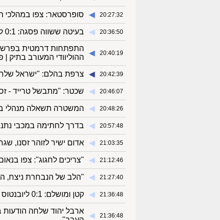
◀︎
סופרסטאר: צפו במהלכי ה
20:27:32
◀︎
בעיטה ששווה פסגה: 0:1 לליברפול על ארסנל
20:36:50
התפתחות דרמטית בפרשת מ
◀︎
20:40:19
ההוליוודי המעורב בתיק | 
◀︎
צרפת בהלם: "ישראל שלחה
20:42:39
◀︎
שכטר: "מתבשל טרייד - זס
20:46:07
◀︎
המשטרה תשאלה מנהלי בת
20:48:26
◀︎
בדרך לחתימה במכבי נתני
20:57:48
◀︎
אדום ישיר לזוהר זסנו, שג
21:03:35
◀︎
"צריכים לחגוג": צפו בנאו
21:12:46
◀︎
"הלב של הנבחרת ניצח, הש
21:27:40
◀︎
קטן ומושלם: 0:1 ליובנטוס על גנואה
21:36:48
ארבל יהוד שלחה הודעות ב
◀︎
21:36:48
הערב"