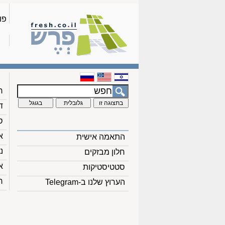
פו
ח
ד
ס
א
התאמה אישית
נ
חלון מבזקים
א
סטטיסטיקות
ח
הערוץ שלנו ב-Telegram