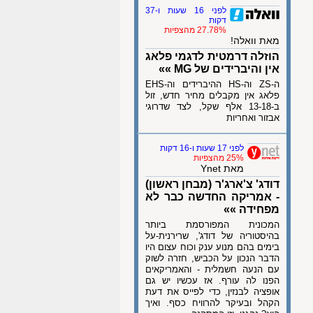
לפני 16 שעות ו-37
דקות
27.78% מהצפיות
מאת וואלה!
הוזלה דרמטית לדגמי פלאג
אין והיברידים של MG »»
ה-ZS וה-HS ההיברידים וה-EHS
פלאג אין מקבלים מחיר חדש, זול
ב-13-18 אלף שקל, לצד שדרוגי
אבזור ואחריות
לפני 17 שעות ו-16 דקות
25% מהצפיות
מאת Ynet
דודג' צ'ארג'ר (מבחן ראשון)
- אמריקה החדשה כבר לא
מפחידה »»
המכונית המפורסמת ביותר
בהיסטוריה של דודג', שרירנית-על
בימים בהם מנוע ענק וכוח עצום היו
הדבר הנכון על הכביש, חזרה לשוק
עם הנעה חשמלית - והאמריקאים
הפנו לה עורף. אז עכשיו יש גם
אופציה לבנזין, כדי לפייס את דעת
הקהל ובעיקר להרוויח כסף. ואיך