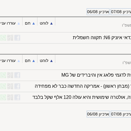
יון 07/08
ארכיון 06/08
▲︎
לוהט
▲︎
חם
▲︎
עוררו עניי
שפ"ו
י איוניק N6: תקווה חשמלית
▲︎
לוהט
▲︎
חם
▲︎
עוררו עניי
שפ"ו
 לדגמי פלאג אין והיברידים של MG
'ר (מבחן ראשון) - אמריקה החדשה כבר לא מפחידה
אולטרה שימושית והיא עולה 120 אלף שקל בלבד
יון 07/08
ארכיון 06/08