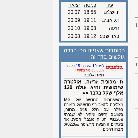
עיר
כניסה
יציאה
ירושלים
18:55
20:07
תל אביב
19:11
20:09
ן
חיפה
19:03
20:10
באר שבע
19:12
20:08
הכותרות שעניינו הכי הרבה
גולשים בדף זה
ן
לפני 19 שעות ו-15 דקות
33.33% מהצפיות
מאת גלובס
זו מכונית זריזה, אולטרה
שימושית והיא עולה 120
אלף שקל בלבד »»
המשפחתית החדשה של MG
מצליחה להציב רף חדש של תמורה
בפלח עם חלל פנים מרווח,
ביצועים זריזים ומחיר לא שגרתי
&#8226; הטווח מוגבל יחסית, אך
בינתיים זו הצעה מרשימה &#8226;
מבחן דרכים