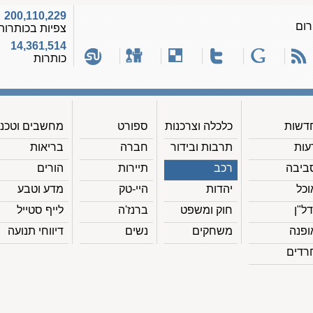
200,110,229
רום
צפיות בכותרות
14,361,514
כותרות
דשות
כלכלה וצרכנות
ספורט
מחשבים וטכנ'
עות
תרבות ובידור
חברה
בריאות
ביבה
רכב
תיירות
הורים
וכל
יהדות
היי-טק
מדע וטבע
דל"ן
חוק ומשפט
ברנז'ה
לייף סטייל
ופנה
משחקים
נשים
דיווחי תנועה
רדים