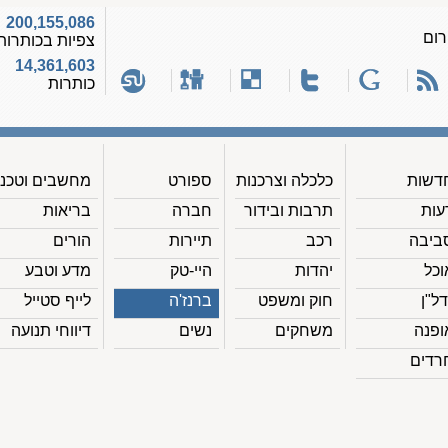
200,155,086
רום
צפיות בכותרות
14,361,603
כותרות
דשות
כלכלה וצרכנות
ספורט
מחשבים וטכנ'
עות
תרבות ובידור
חברה
בריאות
ביבה
רכב
תיירות
הורים
וכל
יהדות
היי-טק
מדע וטבע
דל"ן
חוק ומשפט
ברנז'ה
לייף סטייל
ופנה
משחקים
נשים
דיווחי תנועה
רדים