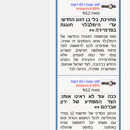
לפני שעה ו-42 דקות
8.89% מהצפיות
מאת N12
מחויכת, בלי בן הזוג החדש:
עדי הימלבלוי חוגגת
בפרמיירה »»
מאז שנחשפה הזוגיות החדשה של
הימלבלוי ואיש העסקים זיו שעיה,
כפי שסיפרנו לכם לראשונה לפני
פחות משלושה חודשים, השניים
נצפו יחד כמה פעמים. אלא
שלפרמיירה החגיגית של הסרט
החדש בכיכובה, לצד ישראל אטיאס,
השחקנית, שזהרה, הגיעה לבד
לפני שעה ו-42 דקות
8.89% מהצפיות
מאת N12
ככה עוד לא ראינו אותו:
הצד המפתיע של ירון
אברהם »»
הכתב המדיני של חדשות 12 נפרד
מהחליפה לרגל החופש הגדול וטס
עם אשתו יעל לחופשה זוגית
באתונה. בפוסט שהעלה