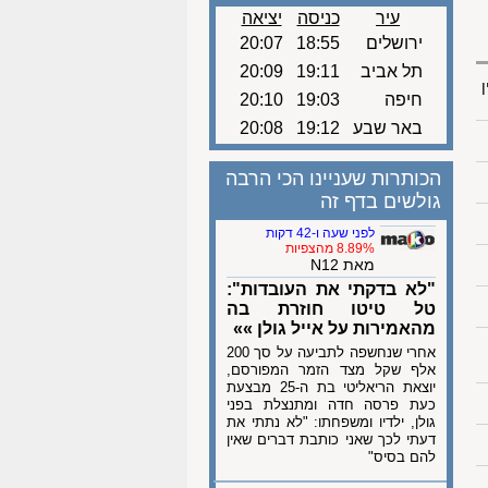
עיר
כניסה
יציאה
ירושלים
18:55
20:07
תל אביב
19:11
20:09
ן
חיפה
19:03
20:10
באר שבע
19:12
20:08
הכותרות שעניינו הכי הרבה
גולשים בדף זה
לפני שעה ו-42 דקות
8.89% מהצפיות
מאת N12
"לא בדקתי את העובדות":
טל טיטו חוזרת בה
מהאמירות על אייל גולן »»
אחרי שנחשפה לתביעה על סך 200
אלף שקל מצד הזמר המפורסם,
יוצאת הריאליטי בת ה-25 מבצעת
כעת פרסה חדה ומתנצלת בפני
גולן, ילדיו ומשפחתו: "לא נתתי את
דעתי לכך שאני כותבת דברים שאין
להם בסיס"