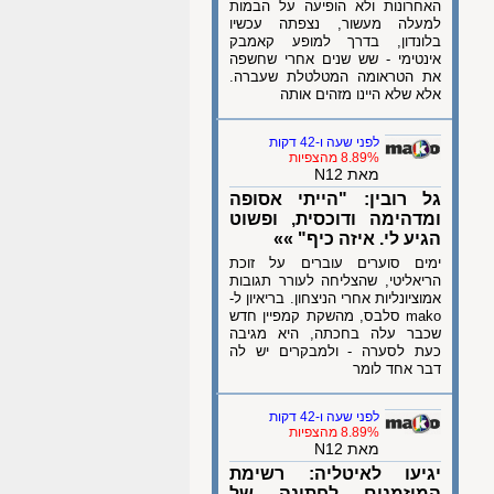
האחרונות ולא הופיעה על הבמות
למעלה מעשור, נצפתה עכשיו
בלונדון, בדרך למופע קאמבק
אינטימי - שש שנים אחרי שחשפה
את הטראומה המטלטלת שעברה.
אלא שלא היינו מזהים אותה
לפני שעה ו-42 דקות
8.89% מהצפיות
מאת N12
גל רובין: "הייתי אסופה
ומדהימה ודוכסית, ופשוט
הגיע לי. איזה כיף" »»
ימים סוערים עוברים על זוכת
הריאליטי, שהצליחה לעורר תגובות
אמוציונליות אחרי הניצחון. בריאיון ל-
mako סלבס, מהשקת קמפיין חדש
שכבר עלה בחכתה, היא מגיבה
כעת לסערה - ולמבקרים יש לה
דבר אחד לומר
לפני שעה ו-42 דקות
8.89% מהצפיות
מאת N12
יגיעו לאיטליה: רשימת
המוזמנים לחתונה של