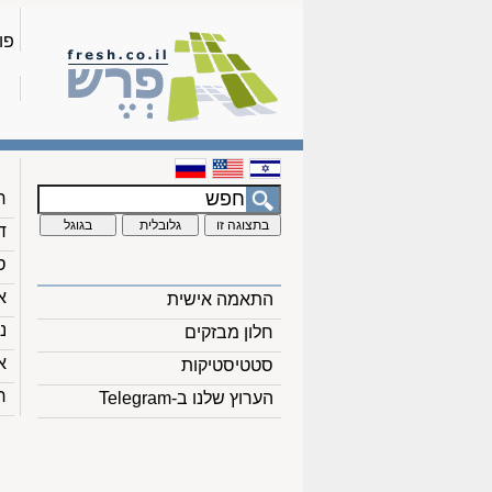
פו
ח
ד
ס
א
התאמה אישית
נ
חלון מבזקים
א
סטטיסטיקות
ח
הערוץ שלנו ב-Telegram