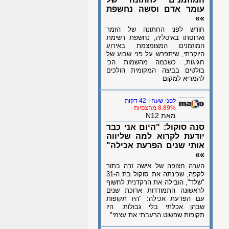
עומר אדם וסשה נחשפת
»»
חודש לפני החתונה של הזמר
וארוסתו באיטליה, נחשפת רשימת
המוזמנים המצומצמת באירוע
היוקרתי, שיתפרש על פני שבוע של
חגיגות, כשכמה מהשמות הכי
בולטים בביצה המקומית הולכים
להמריא למקום
לפני שעה ו-42 דקות
8.89% מהצפיות
מאת N12
סנה סוקול: "היום אני כבר
יודעת לקרוא למה שליווה
אותי שנים הפרעת אכילה"
»»
הערה חצופה של אישה זרה בתור
לקפה, שכינתה את סוקול בת ה-31
"שלד", הובילה את הרקדנית לחשוף
לראשונה התמודדות ארוכת שנים
עם הפרעת אכילה: "היו תקופות
שבהן אכלתי בלי גבולות. היו
תקופות שפשוט הרעבתי את עצמי"