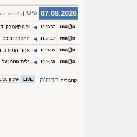
07.08.2026
שישי
כ"ד באב הת
עשו קאמבק: דני
◀︎
18:03:37
התקדם: כוכב "
◀︎
11:04:17
אחרי התיעוד: 
◀︎
10:04:35
גלית גוטמן על 
◀︎
10:04:35
ברנז'ה
LIVE
ארכיון 08/08
קטגוריה