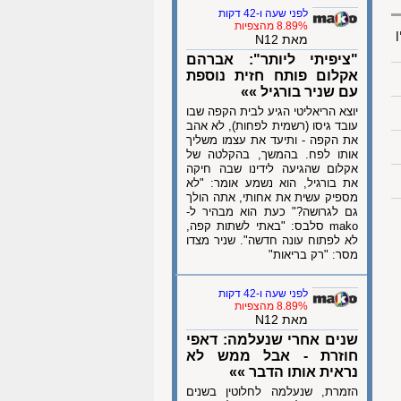
לפני שעה ו-42 דקות
8.89% מהצפיות
ן
מאת N12
"ציפיתי ליותר": אברהם
אקלום פותח חזית נוספת
עם שניר בורגיל »»
יוצא הריאליטי הגיע לבית הקפה שבו
עובד גיסו (רשמית לפחות), לא אהב
את הקפה - ותיעד את עצמו משליך
אותו לפח. בהמשך, בהקלטה של
אקלום שהגיעה לידינו שבה חיקה
את בורגיל, הוא נשמע אומר: "לא
מספיק עשית את אחותי, אתה הולך
גם לגרושה?" כעת הוא מבהיר ל-
mako סלבס: "באתי לשתות קפה,
לא לפתוח עונה חדשה". שניר מצדו
מסר: "רק בריאות"
לפני שעה ו-42 דקות
8.89% מהצפיות
מאת N12
שנים אחרי שנעלמה: דאפי
חוזרת - אבל ממש לא
נראית אותו הדבר »»
הזמרת, שנעלמה לחלוטין בשנים