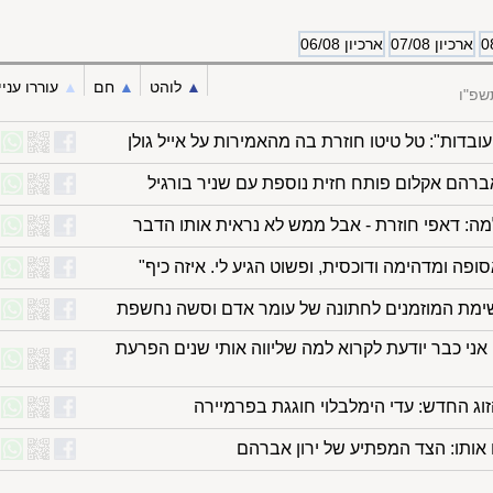
ארכיון 07/08
ארכיון 06/08
▲︎
לוהט
▲︎
חם
▲︎
עוררו עניי
שפ"ו
בדות": טל טיטו חוזרת בה מהאמירות על אייל גולן
 אברהם אקלום פותח חזית נוספת עם שניר בורגיל
ה: דאפי חוזרת - אבל ממש לא נראית אותו הדבר
אסופה ומדהימה ודוכסית, ופשוט הגיע לי. איזה כיף"
רשימת המוזמנים לחתונה של עומר אדם וסשה נחשפת
 אני כבר יודעת לקרוא למה שליווה אותי שנים הפרעת
זוג החדש: עדי הימלבלוי חוגגת בפרמיירה
ו אותו: הצד המפתיע של ירון אברהם