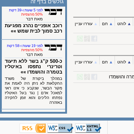
גולשים בדף זה
לפני 5 שעות ו-39 דקות
50% מהצפיות
מאת דבר
לוהט
▲︎
חם
▲︎
עוררו עניין
רוכב אופניים נהרג מפגיעת
רכב סמוך לבית שמש »»
לפני 19 שעות ו-58 דקות
50% מהצפיות
מאת דבר
כ-500 ק"ג בשר ללא תיעוד
לוהט
▲︎
חם
▲︎
עוררו עניין
וטרינרי נתפסו באיטליז
בטמרה והושמדו »»
במהלך ביקורת של משרד
החקלאות לא ניתן היה לאמת את
מקור הבשר, שנקבע כי אינו ראוי
למאכל אדם | נגד בעל האיטליז
נפתחו הליכים והוא זומן לחקירה
באזהרה