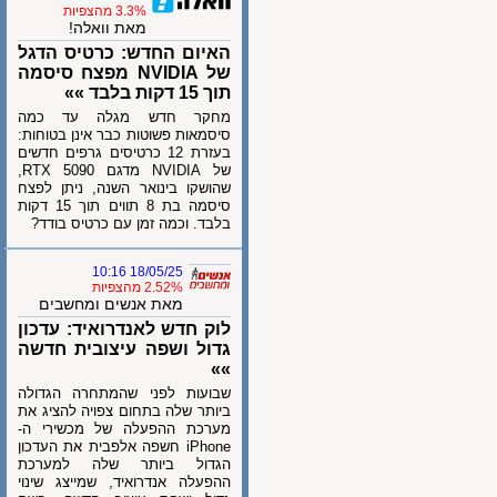
3.3% מהצפיות
מאת וואלה!
האיום החדש: כרטיס הדגל
של NVIDIA מפצח סיסמה
תוך 15 דקות בלבד »»
מחקר חדש מגלה עד כמה
סיסמאות פשוטות כבר אינן בטוחות:
בעזרת 12 כרטיסים גרפים חדשים
של NVIDIA מדגם RTX 5090,
שהושקו בינואר השנה, ניתן לפצח
סיסמה בת 8 תווים תוך 15 דקות
בלבד. וכמה זמן עם כרטיס בודד?
18/05/25 10:16
2.52% מהצפיות
מאת אנשים ומחשבים
לוק חדש לאנדרואיד: עדכון
גדול ושפה עיצובית חדשה
»»
שבועות לפני שהמתחרה הגדולה
ביותר שלה בתחום צפויה להציג את
מערכת ההפעלה של מכשירי ה-
iPhone חשפה אלפבית את העדכון
הגדול ביותר שלה למערכת
ההפעלה אנדרואיד, שמייצג שינוי