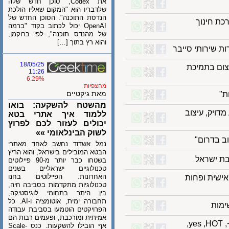
את Codex, סוכן חדש שלה
שלדבריו הוא "המקום שאליו הולכת
הנדסת התוכנה". הסוכן החדש של
חינוך
OpenAI יכול לכתוב בקוד "ברמה
של מהנדס תוכנה", לפי ברוקמן,
והוא רץ בתוך […]
ירותי סייבר
18/05/25
רויות: תקים קמפוס AI עצום בתמיכת
11:26
6.29%
מהצפיות
מאת גיקטיים
מהשטח להשקעה: בואו
B&O Be – שמע מדויק, עיצוב
ללמוד איך אתרי בטא
יכולים לעזור לכם לפרוץ
לשוק הבינלאומי »»
נמל אשדוד נחשב לאחד מאתרי
הבטא המובילים בישראל, והוא הריץ
ישראל
בשטחו כבר יותר מ-90 פיילוטים
טכנולוגיים ישראליים בשנים
האחרונות. הפיילוטים בחנו
 אישית ופחות
טכנולוגיות מתקדמות בסביבה חיה,
בין היתר בתחומי לוגיסטיקה,
תחבורה ימית, אוטומציה ו-AI. כל
הפרויקטים הוטמעו בסביבת עבודה
אמיתית ומורכבת, ופעמים רבות הם
חדש בטלוויזיה: תכני השבוע בנטפליקס, דיסני+, yes ,HOT,
אף הובילו להשקעות. כנס Scale-