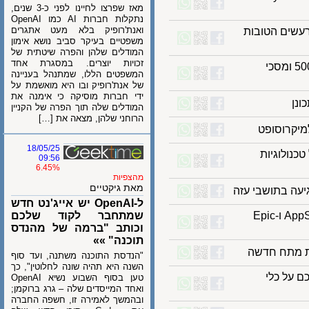
מאז שפרצו לחיינו לפני כ-3 שנים,
נתקלות חברות AI כמו OpenAI
ואנת'רופיק בלא מעט אתגרים
 הרעשים הטובות
משפטיים בעיקר סביב נושא אימון
המודלים שלהן והפרה שיטתית של
זכויות יוצרים. במסגרת אחד
אייסר מציגה מסכי גיימינג בקצב רענון של 500Hz ומסכי
המשפטים הללו, שמתנהל בעניינה
של אנת'רופיק ובו היא מואשמת על
ידי חברות מוסיקה כי אימנה את
המודלים שלה תוך הפרה של הקניין
הרוחני שלהן, מצאה את […]
קרוסופט
18/05/25
ולוגיות
09:56
6.45%
מהצפיות
מאת גיקטיים
ל-OpenAI יש אייג'נט חדש
אפל עדיין מסרבת להחזיר את Fortnite ל-AppStore ו-Epic
שמתחבר לקוד שלכם
וכותב "ברמה של מהנדס
תוכנה" »»
מתח חדשה
"הנדסת התוכנה משתנה, ועד סוף
השנה היא תהיה שונה לחלוטין", כך
שיר אתכם על כלי
טען בסוף השבוע נשיא OpenAI
ואחד המייסדים שלה – גרג ברוקמן;
ובהמשך לאמירה זו, חשפה החברה