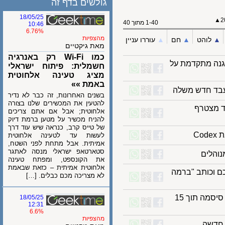
גולשים בדף זה
18/05/25
1-40 מתוך 40
10:46
6.76%
מהצפיות
לוהט
▲︎
חם
▲︎
עוררו עניין
מאת גיקטיים
כמו Wi-Fi רק באנרגיה
ון Commvault Cloud להגנה מתקדמת על
חשמלית: פיתוח ישראלי
מציג טעינה אלחוטית
באמת »»
ד חדש משלה
בשנים האחרונות, זה כבר לא נדיר
להטעין את המכשירים שלנו בצורה
לד מצטרף
אלחוטית; אבל אם אתם צריכים
להניח מכשיר על מטען ברמת דיוק
של טייס קרב, כנראה שיש עוד דרך
לעשות עד לטעינה אלחוטית
אמיתית. אבל מתחת לפני השטח,
סטארטאפ ישראלי מנסה לאתגר
את הקונספט, ומפתח טעינה
אלחוטית אמיתית – כזאת שבאמת
ם וכותב "ברמה
לא מצריכה מכם כבלים. […]
האיום החדש: כרטיס הדגל של NVIDIA מפצח סיסמה תוך 15
18/05/25
12:31
6.6%
מהצפיות
דשה