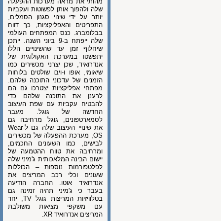
מהותי את מראה מערכות ההפעלה
שלה ולהפוך אותן לפשוטות ועקביות
יותר על ידי שינוי סגנון הסמלים,
התפריטים והאפליקציות, כך דווח
בבלומברג. כנס המפתחים העולמי
שלה ייפתח ב-9 ביוני השנה. ייתכן
שיחלוף זמן עד שהשינויים הללו
יתפשטו במערכת האקולוגית של
אנדרואיד, שכן יצרני מכשירים כמו
שיאומי, אופו ו-ויבו שולטים בלוחות
הזמנים של עדכוני התוכנה שלהם.
מפתחי אפליקציות יצטרכו גם הם
לרענן את התוכנה שלהם כדי
להבטיח עקביות עם שפת העיצוב
החדשה של גוגל. מעבר
לסמארטפונים, גוגל מרחיבה גם
את שינויי העיצוב שלה גם ל-Wear
OS, מערכת ההפעלה של מכשירים
לבישים, כמו השעונים החכמים,
ומרחיבה את טווח ההטמעה של
יישום הבינה המלאכותית ג'מיני שלה
לפלטפורמות נוספות – הכוללות
שעונים וכלי רכב המריצים את
אנדרואיד אוטו. החברה הודיעה
בעבר כי ג'מיני תהיה זמינה גם
בטלוויזיות המריצות גוגל TV, יחד
עם משקפי מציאות משולבת
המריצים אנדרואיד XR.