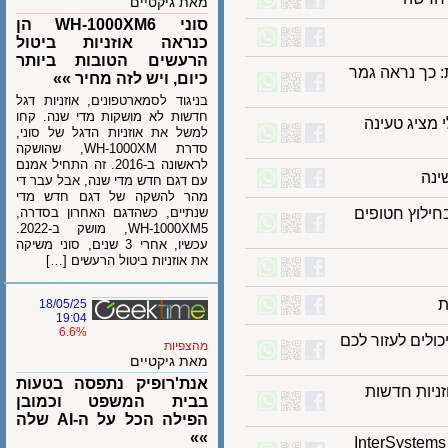
מאת גיקטיים
סוני WH-1000XM6 הן
כנראה אוזניות ביטול
הרעשים הטובות ביותר
ך נראה גמר
כיום, ויש לזה מחיר »»
בניגוד לסמארטפונים, אוזניות דגל
חדשות לא מושקות מדי שנה. קחו
מציג טעינה
למשל את אוזניות הדגל של סוני,
סדרת WH-1000XM, שהושקה
לראשונה ב-2016. זה התחיל אמנם
עם דגם חדש מדי שנה, אבל עבר די
מהר להשקה של דגם חדש מדי
לוץ חטופים
שנתיים, כשהדגם האחרון בסדרה,
WH-1000XM5, מושק ב-2022.
עכשיו, אחרי 3 שנים, סוני משיקה
את אוזניות ביטול הרעשים […]
18/05/25
19:04
6.6%
ם לעזור לכם
מהצפיות
מאת גיקטיים
אנת'רופיק נתפסה בטעות
וב אוזניות חדשות
בבית המשפט וכמובן
הפילה הכל על ה-AI שלה
»»
InterSystems IRIS f