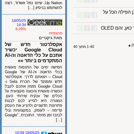
Up Nation, שיזם נמל אשדוד, רוצה
להשתמש בניסיון […]
ילה הכל על
18/05/25
14:34
6.29%
מהצפיות
מאת גיקטיים
אקסלרטור חדש של
1-40 מתוך 40
Google Cloud יכשיר
אתכם על כלי הדאטה וה-AI
המתקדמים ביותר »»
חמישה ימים של התנסות מעשית
בכלי הדאטה וה-AI של Google
Cloud – ויצאתם לדרך: אקסלרטור
חדש וממוקד של חברת Sela ו-
Google Cloud מזמין אתכם לקבל
הכשרה מעשית והכוונה מקצועית על
הכלים של ענקית שירותי הענן.
המטרה היא לסייע לכם לבנות
פתרונות חדשניים ולהניע את העסק
קדימה – לעומק, במקצועיות ובלי
לבזבז זמן מיותר. התוכנית, "Google
[…]
18/05/25 10:09