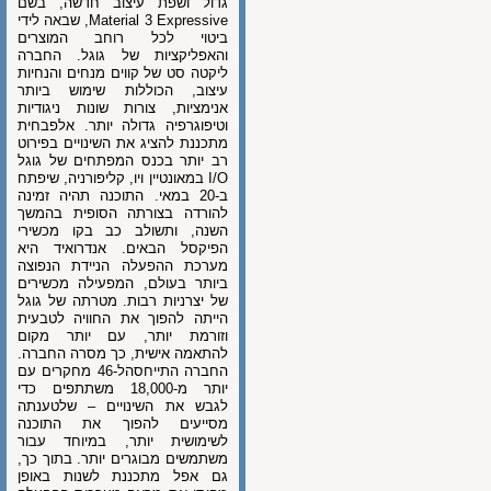
גדול ושפת עיצוב חדשה, בשם
Material 3 Expressive, שבאה לידי
ביטוי לכל רוחב המוצרים
והאפליקציות של גוגל. החברה
ליקטה סט של קווים מנחים והנחיות
עיצוב, הכוללות שימוש ביותר
אנימציות, צורות שונות ניגודיות
וטיפוגרפיה גדולה יותר. אלפבחית
מתכננת להציג את השינויים בפירוט
רב יותר בכנס המפתחים של גוגל
I/O במאונטיין ויו, קליפורניה, שיפתח
ב-20 במאי. התוכנה תהיה זמינה
להורדה בצורתה הסופית בהמשך
השנה, ותשולב כב בקו מכשירי
הפיקסל הבאים. אנדרואיד היא
מערכת ההפעלה הניידת הנפוצה
ביותר בעולם, המפעילה מכשירים
של יצרניות רבות. מטרתה של גוגל
הייתה להפוך את החוויה לטבעית
וזורמת יותר, עם יותר מקום
להתאמה אישית, כך מסרה החברה.
החברה התייחסהל-46 מחקרים עם
יותר מ-18,000 משתתפים כדי
לגבש את השינויים – שלטענתה
מסייעים להפוך את התוכנה
לשימושית יותר, במיוחד עבור
משתמשים מבוגרים יותר. בתוך כך,
גם אפל מתכננת לשנות באופן