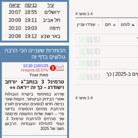
עיר
כניסה
יציאה
ירושלים
18:55
20:07
1-4 מתוך 4
תל אביב
19:11
20:09
לוהט
▲︎
חם
▲︎
עוררו עניין
חיפה
19:03
20:10
באר שבע
19:12
20:08
הכותרות שעניינו הכי הרבה
גולשים בדף זה
12/01/25 10:30
28.57% מהצפיות
מדיזנגוף 99 ועד לים המלח: ישרוטל תפתח 5 מלונות חדשים ב-2025 | כך
מאת Ynet
טרמינל 3 בנתב"ג יורחב
וישודרג – כך זה ייראה »»
שדרוג במתחמי ביקורת הגבולות
1-4 מתוך 4
ואזורי הבידוק הביטחוני, הקמת שער
כניסה חדש לנוסעים המגיעים לארץ
והרחבת מתחם ההסעדה בדיוטי
פרי – רשות שדות התעופה פרסמה
שני מכרזים להרחבת טרמינל 3.
הצפי לתחילת העבודות: הרבעון
השני של 2025