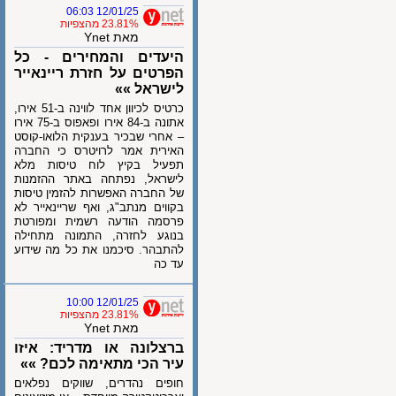
12/01/25 06:03
23.81% מהצפיות
מאת Ynet
היעדים והמחירים - כל
הפרטים על חזרת ריינאייר
לישראל »»
כרטיס לכיוון אחד לווינה ב-51 אירו,
אתונה ב-84 אירו ופאפוס ב-75 אירו
– אחרי שבכיר בענקית הלואו-קוסט
האירית אמר לרויטרס כי החברה
תפעיל בקיץ לוח טיסות מלא
לישראל, נפתחה באתר ההזמנות
של החברה האפשרות להזמין טיסות
בקווים מנתב"ג, ואף שריינאייר לא
פרסמה הודעה רשמית ומפורטת
בנוגע לחזרה, התמונה מתחילה
להתבהר. סיכמנו את כל מה שידוע
עד כה
12/01/25 10:00
23.81% מהצפיות
מאת Ynet
ברצלונה או מדריד: איזו
עיר הכי מתאימה לכם? »»
חופים נהדרים, שווקים נפלאים