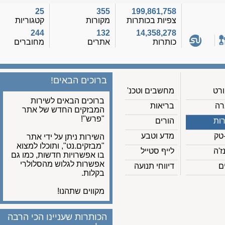
25
355
199,861,758
צפיות בכותרות
מקורות
קטגוריות
244
132
14,358,278
כותרות
אתרים
מחוברים
ברוכים הבאים!
מחשבים וטכנ'
ברוכים הבאים לשירות
בריאות
המבזקים החדש של אתר
"פרש"!
הורים
מדע וטבע
השירות ניתן על ידי אתר
"מבזקים.נט", ותוכלו למצוא
לייף סטייל
בו אפשרויות חדשות, כמו גם
אפשרות לגלוש מהסלולרי
דיווחי תנועה
בקלות.
מקווים שתהנו!
הכותרות שעניינו הכי הרבה