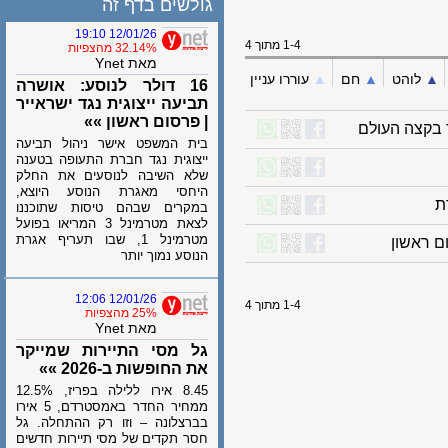
גולשים בדף זה
12/01/26 19:10
1-4 מתוך 4
32.14% מהצפיות
מאת Ynet
לוהט
▲︎
חם
▲︎
עוררו עניין
16 דולר לנוסע: אושרה
תביעה ייצוגית נגד ישראייר
| פרסום ראשון »»
קצה העולם
בית המשפט אישר ניהול תביעה
ייצוגית נגד חברת התעופה בטענה
שלא השיבה לנוסעים את החלק
היחסי מאגרת הנוסע היוצא,
במקרים שבהם טיסות שתוכננו
לצאת מטרמינל 3 המריאו בפועל
מטרמינל 1, שבו תעריף אגרת
הנוסע נמוך יותר
12/01/26 12:06
1-4 מתוך 4
25% מהצפיות
מאת Ynet
גל מסי התיירות שמייקר
את החופשות ב-2026 »»
8.45 אירו ללילה בפריז, 12.5%
ממחיר החדר באמסטרדם, 5 אירו
בברצלונה – וזו רק ההתחלה. גל
חסר תקדים של מסי תיירות חדשים