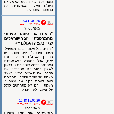
שוטף את יעדי הנופש הפופולריים
בעולם ומייקר משמעותית את
החופשה מעבר לים
12/01/26 11:03
21.43% מהצפיות
מאת Ynet
"רואים את הזוהר הצפוני
מהמרפסת": זוג הישראלים
שגר בקצה העולם »»
"זה היה בכל מקום - מימין, משמאל,
מצפון ומדרום": יניב וענת ידעו
שהחורף האיסלנדי מספק מחזות
יפים, אבל הסערה הגיאומגנטית
האחרונה תפסה אותם בשוק. בראיון
לאולפן ynet הם משחזרים את
הלילה שבו השמיים נצבעו ב-360
מעלות של אורות זוהרים, ומסבירים
למה למרות הקור של מינוס 7
מעלות – הם לא מתחרטים לרגע
על המעבר לאי הקפוא
12/01/26 12:48
21.43% מהצפיות
מאת Ynet
בהשקעה של 120 מיליון