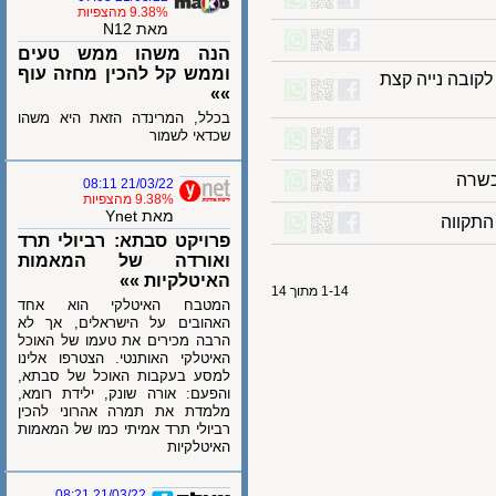
9.38% מהצפיות
מאת N12
הנה משהו ממש טעים
וממש קל להכין מחזה עוף
סלאן? 3 גרסאות לקובה נייה קצת
»»
בכלל, המרינדה הזאת היא משהו
שכדאי לשמור
ה
21/03/22 08:11
9.38% מהצפיות
מאת Ynet
ווה
פרויקט סבתא: רביולי תרד
ואורדה של המאמות
האיטלקיות »»
1-14 מתוך 14
המטבח האיטלקי הוא אחד
האהובים על הישראלים, אך לא
הרבה מכירים את טעמו של האוכל
האיטלקי האותנטי. הצטרפו אלינו
למסע בעקבות האוכל של סבתא,
והפעם: אורה שונק, ילידת רומא,
מלמדת את תמרה אהרוני להכין
רביולי תרד אמיתי כמו של המאמות
האיטלקיות
21/03/22 08:21