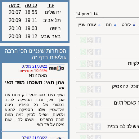
עיר
כניסה
יציאה
ירושלים
18:55
20:07
1-14 מתוך 14
תל אביב
19:11
20:09
לוהט
▲︎
חם
▲︎
עוררו עניין
חיפה
19:03
20:10
באר שבע
19:12
20:08
הכותרות שעניינו הכי הרבה
גולשים בדף זה
ות
21/03/22 07:03
10.94% מהצפיות
מאת N12
אהן תאי: תשכחו מפד תאי
ו להפסיק
»»
השף מידד סטבינסקי רק פתח את
אהן תאי, וכבר הספיקה לככב
בסטורי של כל הפודיז. ריטה
גולדשטיין שלנו הספיקה להגיע
ולטעום, ואפילו לסמן כמה מנות
חובה בתפריט - ושימו לב - שום
מילה על פד תאי
21/03/22 07:03