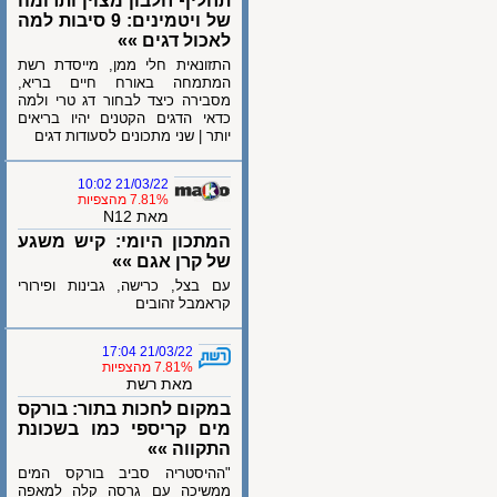
תחליף חלבון מצוין ותרומה
של ויטמינים: 9 סיבות למה
לאכול דגים »»
התזונאית חלי ממן, מייסדת רשת
המתמחה באורח חיים בריא,
מסבירה כיצד לבחור דג טרי ולמה
כדאי הדגים הקטנים יהיו בריאים
יותר | שני מתכונים לסעודות דגים
21/03/22 10:02
7.81% מהצפיות
מאת N12
המתכון היומי: קיש משגע
של קרן אגם »»
עם בצל, כרישה, גבינות ופירורי
קראמבל זהובים
21/03/22 17:04
7.81% מהצפיות
מאת רשת
במקום לחכות בתור: בורקס
מים קריספי כמו בשכונת
התקווה »»
"ההיסטריה סביב בורקס המים
ממשיכה עם גרסה קלה למאפה