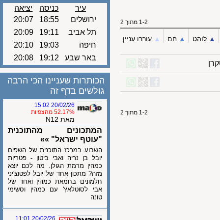
עיר
כניסה
יציאה
ירושלים
18:55
20:07
1-2 מתוך 2
תל אביב
19:11
20:09
לוהט
▲︎
חם
▲︎
עוררו עניין
חיפה
19:03
20:10
באר שבע
19:12
20:08
הכותרות שעניינו הכי הרבה
גולשים בדף זה
20/02/26 15:02
52.17% מהצפיות
1-2 מתוך 2
מאת N12
המתכונים מהתוכנית
"עוטף ישראל" »»
השבוע במרכז התוכנית של השפים
יובל בן נריה ואבי ביטון - פטריות
כמהין מרמת הגולן. מה לכם יוצא
מזה? מתכון אחד של יובל לפטוצ'יני
חלמונים בחמאת כמהין ואחד של
אבי לסוטלאץ' עם כמהין וסשימי
טונה
20/02/26 11:01