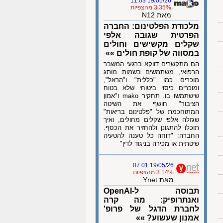
19/05/26 11:03
3.35% מהצפיות
מאת N12
מלכודת הפלטינום: החברה
הפרטית שגובה אלפי
שקלים מקשישים וחולים
במסווה של קופת חולים »»
הם מתקשרים דווקא ברגעי המשבר
הרפואי, משתמשים בשמות מותג
מוכרים כמו "כללית" ו"הראל",
ומוכרים כיסוי ביטוחי שלא בטוח
שישתמשו בו. תחקיר mako ו"אמון
הציבור" חושף את השיטה
המתוחכמת של "פלטינום בריאות"
שגזלה אלפי שקלים מחולים, ואיך
תוכלו להתגונן ולהחזיר את הכסף.
החברה: "דוחה כל טענה להטעיה
שיטתית או מכירה בניגוד לדין"
19/05/26 07:01
3.14% מהצפיות
מאת Ynet
תבוסה ל-OpenAI
ואנתרופיק: מה קרה
לחברת הדגל של פרופ'
אמנון שעשוע? »»