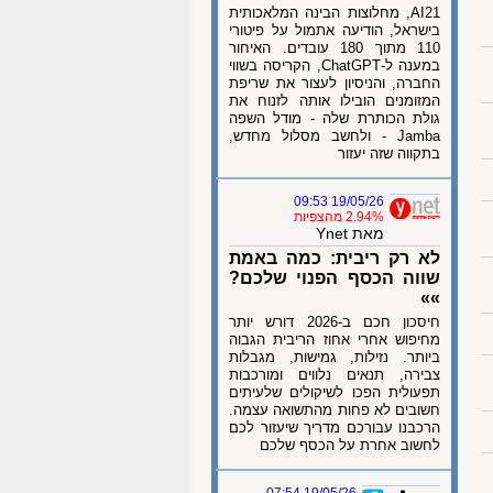
AI21, מחלוצות הבינה המלאכותית
בישראל, הודיעה אתמול על פיטורי
110 מתוך 180 עובדים. האיחור
במענה ל-ChatGPT, הקריסה בשווי
החברה, והניסיון לעצור את שריפת
המזומנים הובילו אותה לזנוח את
גולת הכותרת שלה - מודל השפה
Jamba - ולחשב מסלול מחדש,
בתקווה שזה יעזור
19/05/26 09:53
2.94% מהצפיות
מאת Ynet
לא רק ריבית: כמה באמת
שווה הכסף הפנוי שלכם?
»»
חיסכון חכם ב-2026 דורש יותר
מחיפוש אחרי אחוז הריבית הגבוה
ביותר. נזילות, גמישות, מגבלות
צבירה, תנאים נלווים ומורכבות
תפעולית הפכו לשיקולים שלעיתים
חשובים לא פחות מהתשואה עצמה.
הרכבנו עבורכם מדריך שיעזור לכם
לחשוב אחרת על הכסף שלכם