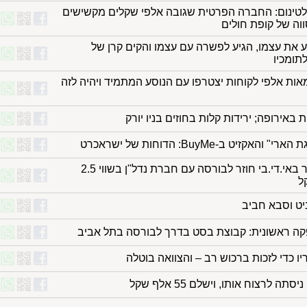
טינום: החברה הפרטית שגובה אלפי שקלים מקשישים
וה של קופת חולים
את עצמו, הגיע לפשרה עם עצמו והקים קרן של
תומכיו
ות אלפי לקוחות יצטרפו עם הנוסע המתמיד ויהיה לזה
 באירופה; ירידות קלות בחוזים בניו יורק
האקזיט ב-BuyMe: הדוחות של ישראכרט
בכיר לשעבר באי.די.בי חוזר לבורסה עם חברת נדל"ן בשווי 2.5
ל
ניט וסבא חביב
ה ראשונית: קבוצת בסט בדרך לבורסה בתל אביב
יו כדי לזכות ברכוש רב – והצוואה בוטלה
תה לרצוח אותו, וישלם 55 אלף שקל