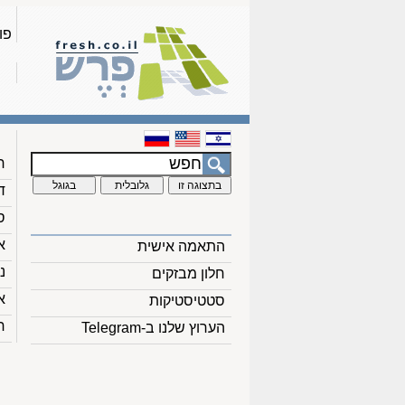
פו
ח
ד
ס
א
התאמה אישית
נ
חלון מבזקים
א
סטטיסטיקות
ח
הערוץ שלנו ב-Telegram