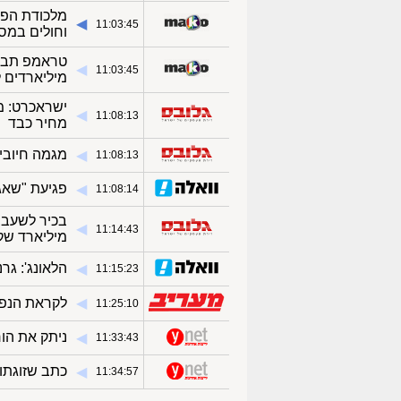
מלכודת הפל
◀︎
11:03:45
וחולים במסו
טראמפ תבע 
◀︎
11:03:45
מיליארדים ל
ישראכרט: מא
◀︎
11:08:13
מחיר כבד
מגמה חיובית
◀︎
11:08:13
פגיעת "שאגת הארי" ו
◀︎
11:08:14
◀︎
11:14:43
מיליארד שק
הלאונג': גר
◀︎
11:15:23
◀︎
לקראת הנפק
11:25:10
ניתק את הור
◀︎
11:33:43
כתב שזוגתו ניס
◀︎
11:34:57