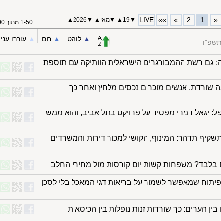
LIVE
»»
»
2
1
«
▼
19
▲
▼
מאי
▲
▼
2026▲
1-50 מתוך 100
▲︎
לוהט
▲︎
חם
▲︎
עוררו עניי
התשפ"ו
: גם רשת ההמבורגרים הישראלית הוותיקה עם תוספת
נה שורדת. אנשים מוכרים נכסים מלחץ ואחר כך
ל: יגאל דמרי מפסיד על פרויקט בתל אביב, והוא ממש
תשקיף תדהר: המינוף, הקושי למכור דירות והמשרדים
 בלבד? משפחות קשות יום קורסות מול מחירי החלב
הפיתוח שמאפשר לשמור על בריאות דגי המאכל בלי לסכן
ין הערים: כך שורדות זנות נופלות בין הכיסאות