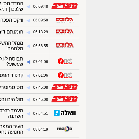
המדד טס, א
◀︎
06:09:48
שלכם | דניאל
וויקס הפכה 
◀︎
06:09:58
הזמנתם דירה ב־Airbnb? אתם עלולים לגלות 
◀︎
06:13:29
מנהל ההשקעו
◀︎
06:56:55
מלחמה"
◀︎
07:01:06
שעשוע?
קרפור הפסיק
◀︎
07:01:06
◀︎
מס סמוטריץ'
07:45:08
◀︎
מול הים ובק
07:45:08
מעמד כלכלי 
◀︎
07:54:51
השתנה
העיר המפתי
◀︎
08:04:19
התנועה נח