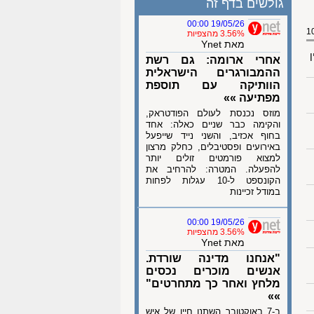
גולשים בדף זה
19/05/26 00:00
3.56% מהצפיות
מאת Ynet
ן
אחרי ארומה: גם רשת
ההמבורגרים הישראלית
הוותיקה עם תוספת
מפתיעה »»
מוזס נכנסת לעולם הפודטראק,
והקימה כבר שניים כאלה: אחד
בחוף אכזיב, והשני נייד שייפעל
באירועים ופסטיבלים, כחלק מרצון
למצוא פורמטים זולים יותר
להפעלה. המטרה: להרחיב את
הקונספט ל-10 עגלות לפחות
במודל זכיינות
19/05/26 00:00
3.56% מהצפיות
מאת Ynet
"אנחנו מדינה שורדת.
אנשים מוכרים נכסים
מלחץ ואחר כך מתחרטים"
»»
ב-7 באוקטובר השתנו חייו של איש