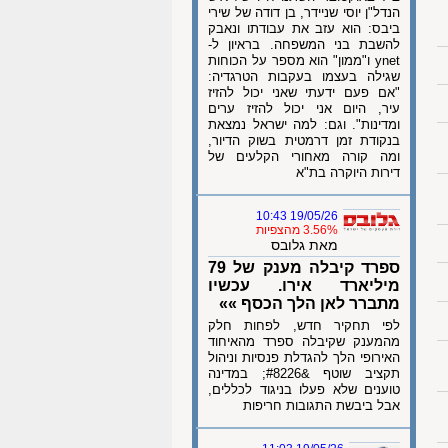
הנדל"ן יוסי שניידר, בן דודה של שירי
ביבס: הוא עזב את עבודתו ונאבק
להשבת בני המשפחה. בראיון ל-
ynet ו"ממון" הוא מספר על הכוחות
שגילה בעצמו בעקבות הטרגדיה:
"אם פעם ידעתי שאני יכול להזיז
עיר, היום אני יכול להזיז ערים
ומדינות". וגם: למה ישראל נמצאת
בנקודת זמן דרמטית בשוק הדיור,
ומה קורה מאחורי הקלעים של
דירות היוקרה בת"א
19/05/26 10:43
3.56% מהצפיות
מאת גלובס
ספרד קיבלה מענק של 79
מיליארד אירו. עכשיו
מתברר לאן הלך הכסף »»
לפי תחקיר חדש, לפחות חלק
מהמענק שקיבלה ספרד מהאיחוד
האירופי הלך להגדלת פנסיות וניהול
תקציב שוטף &#8226; במדינה
טוענים שלא פעלו בניגוד לכללים,
אבל ביבשת התגובות חריפות