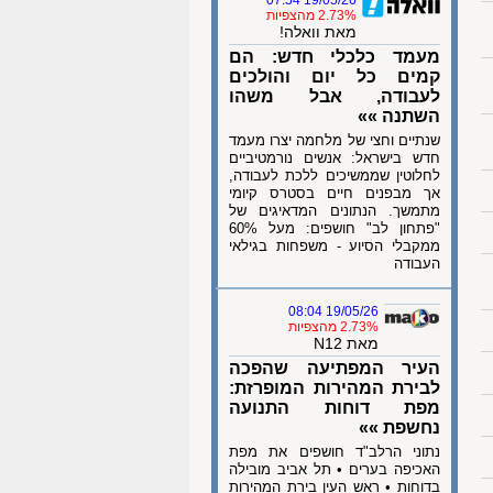
19/05/26 07:54
2.73% מהצפיות
מאת וואלה!
מעמד כלכלי חדש: הם
קמים כל יום והולכים
לעבודה, אבל משהו
השתנה »»
שנתיים וחצי של מלחמה יצרו מעמד
חדש בישראל: אנשים נורמטיביים
לחלוטין שממשיכים ללכת לעבודה,
אך מבפנים חיים בסטרס קיומי
מתמשך. הנתונים המדאיגים של
"פתחון לב" חושפים: מעל 60%
ממקבלי הסיוע - משפחות בגילאי
העבודה
19/05/26 08:04
2.73% מהצפיות
מאת N12
העיר המפתיעה שהפכה
לבירת המהירות המופרזת:
מפת דוחות התנועה
נחשפת »»
נתוני הרלב"ד חושפים את מפת
האכיפה בערים • תל אביב מובילה
בדוחות • ראש העין בירת המהירות