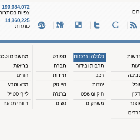
199,984,072
רום
צפיות בכותרות
14,360,225
כותרות
דשות
כלכלה וצרכנות
ספורט
מחשבים וטכנ'
עות
תרבות ובידור
חברה
בריאות
ביבה
רכב
תיירות
הורים
וכל
יהדות
היי-טק
מדע וטבע
דל"ן
חוק ומשפט
ברנז'ה
לייף סטייל
ופנה
משחקים
נשים
דיווחי תנועה
רדים