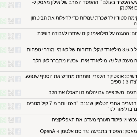
ש העשיר בעולם": ההפסד הצורב של אילון מאסק ל-
מה סטודיו להשכרת שמלות כדי להעלות את הביטחון
ה
ם: ההגנה על מילואימניקים שחזרו לעבודה הופכת
מי ומזרחי טפחות
ספרד קיבלה מענק של 79 מיליארד אירו. עכשיו מתברר לאן הלך
חדשים: אופטיקה הלפרין פותחת מחדש את הסניף שנפגע
וספים
גים: משקפיים עם יהלומים ותאכלו את הלב
המרדף של הנערים אחרי הטלפון שנגנב: "רצנו יותר מ-7 קילומטרים,
בו לעזור לנו"
עכשיו? פיקוד העורף מעדכן את האפליקציה
אסק: הפסיד בתביעה נגד סם אלטמן ו-OpenAI