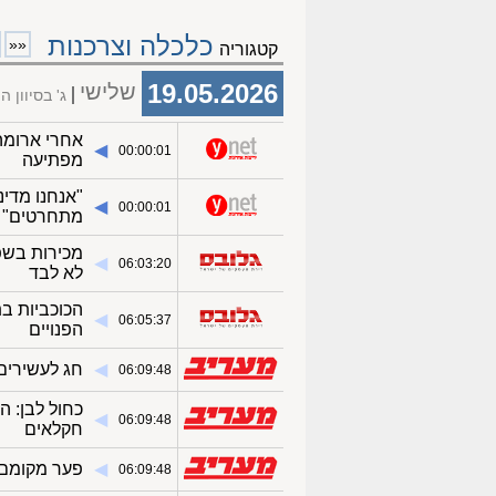
כלכלה וצרכנות
««
קטגוריה
19.05.2026
שלישי
ג' בסיוון 
אחרי ארומה
◀︎
00:00:01
מפתיעה
"אנחנו מדי
◀︎
00:00:01
מתחרטים"
מכירות בשפ
◀︎
06:03:20
לא לבד
הכוכביות ב
◀︎
06:05:37
הפנויים
◀︎
חג לעשירים
06:09:48
כחול לבן: 
◀︎
06:09:48
חקלאים
◀︎
פער מקומם ב
06:09:48