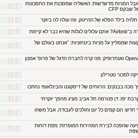
בל המניות מדשדשות: האשליה שמסכנת את החסכונות
 שבקס CFP
תלויה בילד הפלא של ההייטק. וזה עולה לה ביוקר
שהיא כבר לא קיימת
ת שממליץ על מניות ביטחוניות: "אנחנו בעולם של
תבוסה ל-OpenAI ואנתרופיק: מה קרה לחברת הדגל של פרופ' אמנון
ה למכור נוטרילון
 מכה בבנקים: הרווחים של דיסקונט והבינלאומי נחתכו
רבת יפו: דן פנורמה תל אביב מציג מהפך יוקרתי
חדש: הם קמים כל יום והולכים לעבודה, אבל משהו
עה שהפכה לבירת המהירות המופרזת: מפת דוחות
שפת