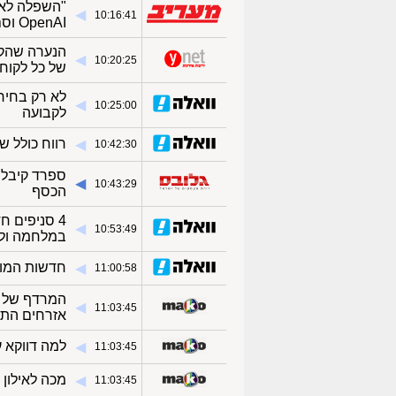
"השפלה לאי
◀︎
10:16:41
OpenAI וסם אלטמן
הנערה שהקי
◀︎
10:20:25
של כל לקוח
לא רק בחירו
◀︎
10:25:00
לקבועה
רווח כולל של כ-3.6 מיליארד שקל: הדוחות של לאו
◀︎
10:42:30
◀︎
10:43:29
הכסף
4 סניפים 
◀︎
10:53:49
במלחמה ולצדו 3 נ
חדשות המות
◀︎
11:00:58
◀︎
11:03:45
אזרחים התנד
למה דווקא 
◀︎
11:03:45
מכה לאילון מ
◀︎
11:03:45