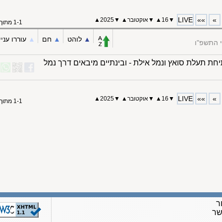
LIVE
»»
»
▼
16
▲
▼
אוקטובר
▲
▼
2025▲
1-1 מתוך 1
▲︎
לוהט
▲︎
חם
▲︎
עוררו עניי
 התשפ"ו
חת תעלת סואץ ונמל אילת - ובינתיים מיבאים דרך נמל
LIVE
»»
»
▼
16
▲
▼
אוקטובר
▲
▼
2025▲
1-1 מתוך 1
ר
שר