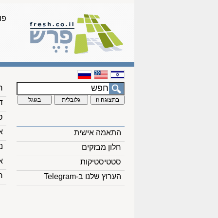
פו
ח
ד
ס
א
התאמה אישית
נ
חלון מבזקים
א
סטטיסטיקות
ח
הערוץ שלנו ב-Telegram