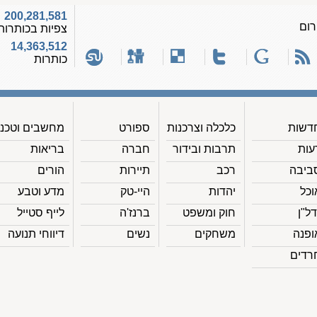
200,281,581
רום
צפיות בכותרות
14,363,512
כותרות
דשות
כלכלה וצרכנות
ספורט
מחשבים וטכנ'
עות
תרבות ובידור
חברה
בריאות
ביבה
רכב
תיירות
הורים
וכל
יהדות
היי-טק
מדע וטבע
דל"ן
חוק ומשפט
ברנז'ה
לייף סטייל
ופנה
משחקים
נשים
דיווחי תנועה
רדים