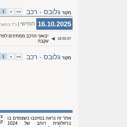
גלובס - רכב
1
«
««
מקור
16.10.2025
חמישי
כ"ד בתשרי
יבואני הרכב ממתינים לפתי
◀︎
18:50:37
עקבה
גלובס - רכב
1
«
««
מקור
צו
אתר זה נראה במיטבו כשצופים בו
ק
ברזולוצית רוחב של 1024