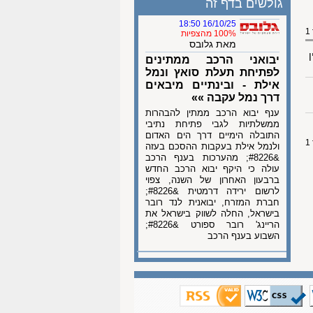
גולשים בדף זה
16/10/25 18:50
100% מהצפיות
מאת גלובס
ן
יבואני הרכב ממתינים
לפתיחת תעלת סואץ ונמל
אילת - ובינתיים מיבאים
דרך נמל עקבה »»
ענף יבוא הרכב ממתין להבהרות
ממשלתיות לגבי פתיחת נתיבי
התובלה הימיים דרך הים האדום
ולנמל אילת בעקבות ההסכם בעזה
&#8226; מהערכות בענף הרכב
עולה כי היקף יבוא הרכב החדש
ברבעון האחרון של השנה, צפוי
לרשום ירידה דרמטית &#8226;
חברת המזרח, יבואנית לנד רובר
בישראל, החלה לשווק בישראל את
הריינג' רובר ספורט &#8226;
השבוע בענף הרכב