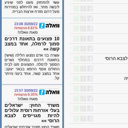
עשוי להתחזק מעט לפני שיגיע
ליבשה מחר, ואז להיחלש במהירות
מעל דרום מזרח ארצות הברית.
30/09/22 23:08
6.81% מהצפיות
מאת וואלה!
10 פצועים בתאונת דרכים
סמוך לרמלה, אחד במצב
קשה »»
עשרה בני אדם נפצעו הלילה (שישי)
בא הרוסי
בתאונת דרכים במחלף נשרים
הסמוך לרמלה. הפצועים פונו לבית
החולים אסף הרופא בבאר יעקב:
אחד במצב קשה, אחד בינוני והיתר
קל.
30/09/22 15:57
6.35% מהצפיות
מאת וואלה!
משרד החוץ: ישראלים
בעלי אזרחות רוסית עלולים
להיות מגוייסים לצבא
הרוסי »»
משרד החוץ מזהיר אזרחים ישראלים