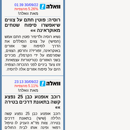
30/09/22 01:39
5.26% מהצפיות
מאת וואלה!
רוסיה: פוטין חתם על צווים
שיאפשרו סיפוח שטחים
מאוקראינה »»
נשיא רוסיה ולדימיר פוטין חתם אמש
(חמישי) על צווים הסוללים את
הדרך לסיפוח שני אזורים
באוקראינה, זפוריזי'ה וחרסון. הצווים,
שפורסמו על ידי הקרמלין, מכירים
בשני האזורים כטריטוריות עצמאיות.
זהו צעד ביניים לפני ההכרזה הצפויה
היום על סיפוח אזורים אלה לרוסיה.
30/09/22 23:13
5.11% מהצפיות
מאת וואלה!
רוכב אופנוע כבן 25 נפצע
קשה בתאונת דרכים בטירה
»»
רוכב אופנוע כבן 25 נפצע קשה
הלילה (שישי) בתאונת דרכים
בטירה. צוות מד"א העניק לו טיפול
רפואי ופינה אותו לבית החולים