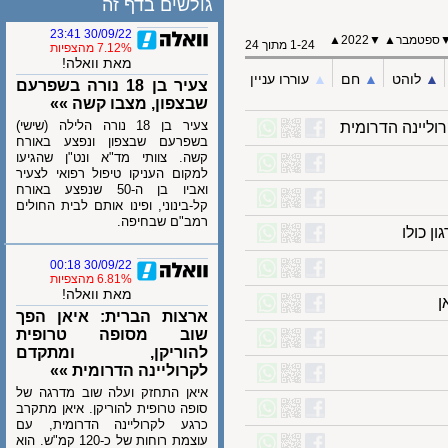
גולשים בדף זה
30/09/22 23:41
טמבר
▲
▼
2022
▲
1-24 מתוך 24
7.12% מהצפיות
מאת וואלה!
לוהט
▲︎
חם
▲︎
עוררו עניין
צעיר בן 18 נורה בשפרעם
שבצפון, מצבו קשה »»
צעיר בן 18 נורה הלילה (שישי)
ינה הדרומית
בשפרעם שבצפון ונפצע באורח
קשה. צוותי מד"א ונט"ן שהגיעו
למקום העניקו טיפול רפואי לצעיר
ואביו בן ה-50 שנפצע באורח
קל-בינוני, ופינו אותם לבית החולים
רמב"ם שבחיפה.
ולו
30/09/22 00:18
6.81% מהצפיות
מאת וואלה!
ארצות הברית: איאן הפך
שוב מסופה טרופית
להוריקן, ומתקדם
לקרוליינה הדרומית »»
איאן התחזק ועלה שוב מדרגה של
סופה טרופית להוריקן. איאן מתקרב
כרגע לקרוליינה הדרומית, עם
עוצמת רוחות של כ-120 קמ"ש. הוא