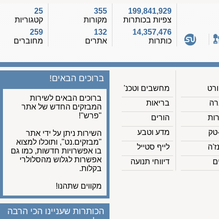
25
355
199,841,929
צפיות בכותרות
מקורות
קטגוריות
259
132
14,357,476
כותרות
אתרים
מחוברים
ברוכים הבאים!
מחשבים וטכנ'
ברוכים הבאים לשירות
בריאות
המבזקים החדש של אתר
"פרש"!
הורים
מדע וטבע
השירות ניתן על ידי אתר
"מבזקים.נט", ותוכלו למצוא
לייף סטייל
בו אפשרויות חדשות, כמו גם
אפשרות לגלוש מהסלולרי
דיווחי תנועה
בקלות.
מקווים שתהנו!
הכותרות שעניינו הכי הרבה