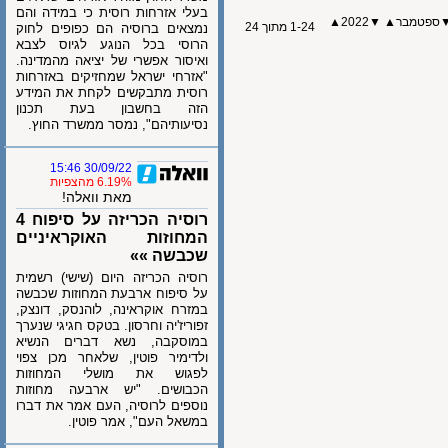
בעלי אזרחות רוסית כי במידה והם
טמבר
▲
▼
2022
▲
1-24 מתוך 24
נמצאים ברוסיה הם כפופים לחוק
הרוסי בכל הנוגע לגיוס לצבא
ואיסור אפשרי של יציאה מהמדינה.
"אזרחי ישראל שמחזיקים באזרחות
רוסית מתבקשים לקחת את המידע
הזה בחשבון בעת תכנון
נסיעותיהם", נמסר ממשרד החוץ.
30/09/22 15:46
6.19% מהצפיות
מאת וואלה!
רוסיה הכריזה על סיפוח 4
המחוזות האוקראיניים
שכבשה »»
רוסיה הכריזה היום (שישי) רשמית
על סיפוח ארבעת המחוזות שכבשה
במזרח אוקראינה, לוהנסק, דונצק,
זפוריז'יה וחרסון. בטקס חגיגי שנערך
במוסקבה, נשא דברים הנשיא
ולדימיר פוטין, שלאחר מכן צפוי
לפגוש את מושלי המחוזות
הכבושים. "יש ארבעה מחוזות
נוספים לרוסיה, העם אמר את דברו
במשאל העם", אמר פוטין.