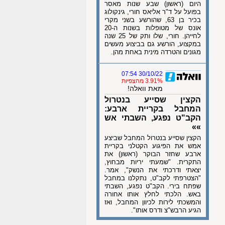
היום (ראשון) שבע שנות מאסר
בפועל על ד"ר אליאס חורי, גינקולוג
בכיר בן 63, שהורשע בשני מקרי
אונס של מטופלות בשנות ה-20
לחייהן. חורי, שלו ותק של 25 שנה
במקצוע, הורשע גם בביצוע מעשים
מגונים והטרדה מינית באחת מהן.
30/10/22 07:54
3.91% מהצפיות
מאת וואלה!
הקצין שסייע בנטרול
המחבל בקריית ארבע:
הקב"ט נפגע, השבתי אש
»»
הקצין שסייע בנטרול המחבל שביצע
אמש את הפיגוע הקטלני בקריית
ארבע שחזר הבוקר (ראשון) את
התקרית. "שמעתי יריות מבחוץ,
יצאתי ודרכתי את הנשק", אמר.
"הצטרפתי לקב"ט, נתקלנו במחבל
שפתח בירי. הקב"ט נפגע, השבתי
באש. הלכתי לחלץ אותו אחורה
והמשכתי לירות לכיוון המחבל, ואז
הגיע הרבש"צ ודרס אותו".