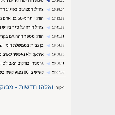
◀︎
פיגוע הדריסה ליד ים המלח: 5 בני אדם נפצעו בינוני
15:20:25
◀︎
צה"ל: הפצועים בפיגוע הד
16:28:54
◀︎
הודו: יותר מ-50 בני אדם נהרגו בנפילת גשר תלוי במדינת גוג'ראט
17:12:38
◀︎
צה"ל הורה על סגר ביו"ש ו
17:41:38
◀︎
הודו: מספר ההרוגים בקריס
18:41:21
◀︎
בן גביר: בממשלת הימין ש
18:54:33
◀︎
איראן: "לא נאפשר לאויבי
19:58:20
◀︎
גרמניה: בודקים האם לסוו
20:56:41
◀︎
קשיש בן 80 נפגע קשה בשריפה בדירתו בבת ים
22:07:53
וואלה! חדשות - מבזקי
מקור