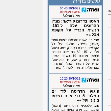
גולשים בדף זה
30/10/22 04:40
7.36% מהצפיות
מאת וואלה!
ן
האסון בדרום קוריאה: מניין
ההרוגים עלה ל-151,
הנשיא הכריז על תקופת
אבל »»
מניין בני האדם שנרמסו למוות אמש
(ראשון) באירוע חגיגות ליל כל
הקדושים בבירת דרום קוריאה סיאול
עלה ל-151. 82 בני אדם נוספים
נפצעו, מתוכם 19 באורח קשה.
נשיא דרום קוריאה, יון סוק-יאול,
הכריז על תקופת אבל. "טרגדיה,
אסון שלא היה צריך לקרות", אמר.
30/10/22 15:20
7.26% מהצפיות
מאת וואלה!
פיגוע הדריסה ליד ים
המלח: 5 בני אדם נפצעו
בינוני וקל »»
נהג פלסטיני דרס היום (ראשון)
ארבעה בני אדם באזור נבי מוסא