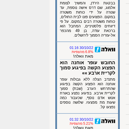
בבקעת הירדן, והמשיך לצומת
אלמוג, שם דרס אישה נוספת, עד
שנורה על ידי כוחות משטרה
במקום. הפצועים פונו לבית החולים,
כוחות משטרה רבים במקום. על פי
דיווחים פלסטיניים, המחבל הוא
ברכאת עודה, בן 49 מהכפר
אל-עזריה הסמוך לירושלים.
30/10/22 01:16
6.8% מהצפיות
מאת וואלה!
החובש עופר אוחנה הוא
הפצוע הקשה בפיגוע סמוך
לקריית ארבע »»
מתנדב הצלה ללא גבולות עופר
אוחנה הוא הפצוע הקשה בפיגוע
שהתרחש הערב (שבת) סמוך
לקריית ארבע. בפיגוע נפצע באורח
אנוש אדם נוסף, שכעבור כמה
שעות מת מפצעיו. שלושה נוספים
נפצעו קל.
30/10/22 01:32
5.21% מהצפיות
מאת וואלה!