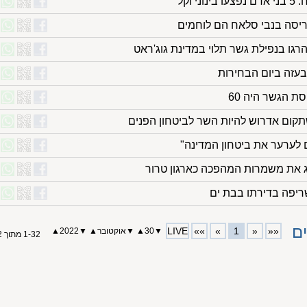
 וקל
ריסה בנבי סלאח הם לוחמים
בעזה ביום הבחירות
ת הגשר היה 60
תקום אדרוש להיות השר לביטחון הפנים
ם לערער את ביטחון המדינה"
ג את משמרות המהפכה כארגון טרור
ם
LIVE
»»
»
1
«
««
▼
30
▲
▼
אוקטובר
▲
▼
2022
▲
1-32 מתוך 32