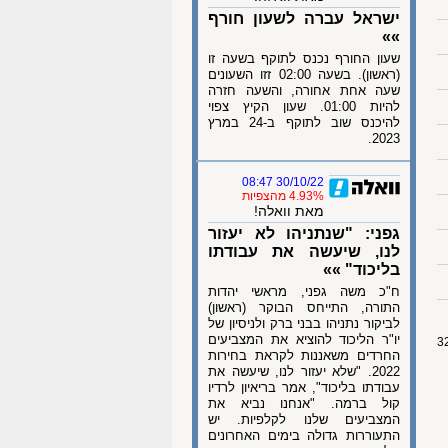
ישראל עברה לשעון חורף
»»
שעון החורף נכנס לתוקף בשעה זו
(ראשון). בשעה 02:00 זזו השעונים
שעה אחת אחורה, והשעה חזרה
להיות 01:00. שעון הקיץ צפוי
להיכנס שוב לתוקף ב-24 במרץ
2023.
30/10/22 08:47
4.93% מהצפיות
מאת וואלה!
גפני: "שנתניהו לא יעזור
לנו, שיעשה את עבודתו
בליכוד" »»
ח"כ משה גפני, מראשי יהדות
התורה, התייחס הבוקר (ראשון)
לביקור נתניהו בבני ברק ולניסיון של
יו"ר הליכוד להוציא את המצביעים
החרדים משאננות לקראת בחירות
2022. "שלא יעזור לנו, שיעשה את
עבודתו בליכוד", אמר בריאיון לרדיו
קול ברמה. "אנחנו נביא את
המצביעים שלנו לקלפיות. יש
התעוררות גדולה בימים האחרונים