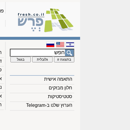
פו
ח
ד
ס
א
התאמה אישית
נ
חלון מבזקים
א
סטטיסטיקות
ח
הערוץ שלנו ב-Telegram