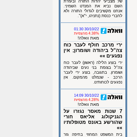
של מצביעי יהדות התורה ובעזרת
השם נביא את המנדט השמיני.
אנחנו מקשיבים לגדולי התורה ולא
לחברי כנסת (נתניהו, י"א)".
30/10/22 01:30
4.38% מהצפיות
מאת וואלה!
ירי מרכב חולף לעבר כוח
צה"ל ביהודה ושומרון; אין
נפגעים »»
ירי בוצע הלילה (ראשון) לעבר כוח
צה"ל בצומת בני נעים שביהודה
ושומרון. בתגובה, בוצע ירי לעבר
הרכב - שנמלט מהמקום. אין
נפגעים לכוחותינו.
30/10/22 14:09
4.28% מהצפיות
מאת וואלה!
7 שנות מאסר נגזרו על
הגניקולוג אליאס חורי
שהורשע באונס מטופלותיו
»»
בית המשפט המחוזי בחיפה גזר