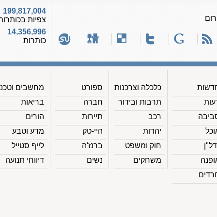
199,817,004
רום
צפיות בכותרות
14,356,996
כותרות
דשות
כלכלה וצרכנות
ספורט
מחשבים וטכנ'
עות
תרבות ובידור
חברה
בריאות
ביבה
רכב
תיירות
הורים
וכל
יהדות
היי-טק
מדע וטבע
דל"ן
חוק ומשפט
ברנז'ה
לייף סטייל
ופנה
משחקים
נשים
דיווחי תנועה
רדים