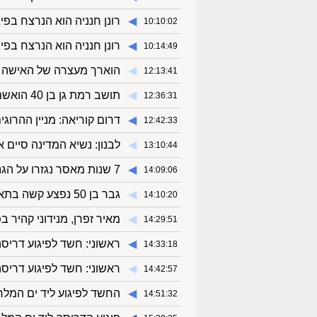
◀︎
רונן חנניה הוא הנרצח בפי
10:10:02
◀︎
רונן חנניה הוא הנרצח בפי
10:14:49
◀︎
הוארך מעצרה של האישה 
12:13:41
◀︎
תושב רמת גן בן 40 הואשם בהטמנת מטעני חבלה בבניינים לשם סחיטה
12:36:31
◀︎
דרום קוריאה: מניין ההרוגים
12:42:33
◀︎
לבנון: נשיא המדינה סיים 
13:10:44
◀︎
7 שנות מאסר נגזרו על הגניקולוג אליאס חורי שהורשע באונס מטופלותיו
14:09:06
◀︎
גבר בן 50 נפצע קשה בתאונה בקריית ביאליק
14:10:20
◀︎
מאיר זפרן, מנידוני קהיר ב
14:29:51
◀︎
ראשוני: חשד לפיגוע דריסה
14:33:18
◀︎
ראשוני: חשד לפיגוע דריסה
14:42:57
◀︎
החשד לפיגוע ליד ים המלח: 4 בני אדם נפצעו בדר
14:51:32