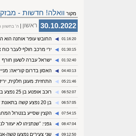
וואלה! חדשות - מבזקי
מקור
30.10.2022
ראשון
ה' בחשוון 
◀︎
החובש עופר אוחנה הוא ה
01:16:20
◀︎
ירי מרכב חולף לעבר כוח צה
01:30:15
◀︎
ישראל עברה לשעון חורף
01:32:40
◀︎
האסון בדרום קוריאה: מניין ההרוגים עלה ל-51
04:40:13
◀︎
התחזית: מעונן חלקית, יר
05:21:46
◀︎
רוכב אופנוע בן 25 נפצע בינוני בתאונת דרכים באשדוד
06:52:07
◀︎
בן 20 נפצע קשה בתאונת דרכים בין רכב בצפון
06:57:05
◀︎
הקצין שסייע בנטרול המחב
07:54:15
◀︎
גפני: "שנתניהו לא יעזור ל
08:47:04
◀︎
שני צעירים נפצעו קשה-אנ
09:12:50