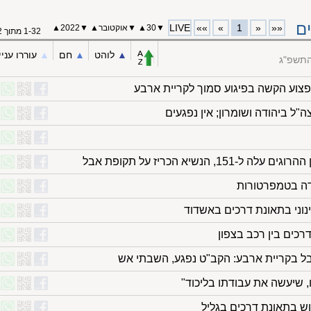
ם
LIVE
»»
»
1
«
««
▼
30
▲
▼
אוקטובר
▲
▼
2022
▲
1-32 מתוך 32
▲︎
לוהט
▲︎
חם
▲︎
עוררו עניי
התשפ"ג
פצוע הקשה בפיגוע סמוך לקריית ארבע
"ל ביהודה ושומרון; אין נפגעים
1, הנשיא הכריז על תקופת אבל
ידה בטמפרטורות
ל בקריית ארבע: הקב"ט נפגע, השבתי אש
נו, שיעשה את עבודתו בליכוד"
וש בתאונת דרכים בגליל