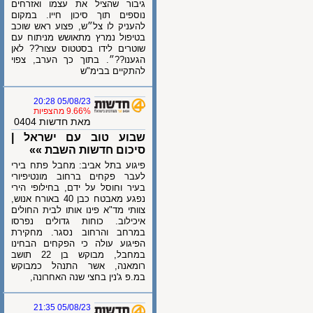
גיבור שהציל את עצמו ואזרחים
נוספים תוך סיכון חייו. במקום
להעניק לו צל״ש, פצוע ראש שוכב
בטיפול נמרץ מתאושש מניתוח עם
שוטרים לידו בסטטוס עצור?? לאן
הגענו??״. בתוך כך הערב, צפוי
להתקיים בבימ"ש
05/08/23 20:28
9.66% מהצפיות
מאת חדשות 0404
שבוע טוב עם ישראל |
סיכום חדשות השבת »»
פיגוע בתל אביב: מחבל פתח בירי
לעבר פקחים ברחוב מונטיפיורי
בעיר וחוסל על ידם, בחילופי הירי
נפגע מאבטח כבן 40 באורח אנוש,
צוותי מד"א פינו אותו לבית החולים
איכילוב. כוחות גדולים נפרסו
במרחב והרחוב נסגר. מחקירת
הפיגוע עולה כי הפקחים הבחינו
במחבל, מבוקש בן 22 תושב
רומאנה, אשר התנהל כמבוקש
במ.פ ג'נין בחצי שנה האחרונה,
05/08/23 21:35