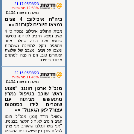
05/08/23 21:17
12.58% מהצפיות
מאת חדשות 0404
ביה"ח איכילוב: 4 פגים
נמצאו חיובים לקורונה »»
מבית החולים איכילוב נמסר כי 4
פגים נמצאו חיובים לקורונה בסיקור
שבוצע עקב הורה שחלה. אחד
מהפגים נזקק לתמיכה נשימתית
ומצבו קל ויציב. מצבם של שלושת
האחרים טוב. הם הועברו למתחם
מבודד ביחידה.
05/08/23 22:16
11.46% מהצפיות
מאת חדשות 0404
מנכ"ל ארגון חוננו: "פצוע
ראש שוכב בטיפול נמרץ
מתאושש מניתוח עם
שוטרים לידו בסטטוס
עצור? לאן הגענו?" »»
שמואל מידד (זנגי) מנכ״ל חוננו
הגיב הערב לאירוע הקשה בבנימין.
״אני בוש ונכלם שהערב אני צריך
לשלוח עורך דין שייצג בבית המשפט