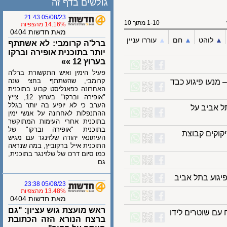
גולשים בדף זה
05/08/23 21:43
1-10 מתוך 10
14.16% מהצפיות
מאת חדשות 0404
לוהט
▲︎
חם
▲︎
עוררו עניין
ברל'ה קרומבי: לא אשתתף
יותר בתוכנית אופירה וברקו
בערוץ 12 »»
פעיל הימין ואיש התקשורת ברל'ה
קרומבי, שהשתתף בחצי שנה
נעו פיגוע כבד
האחרונה כפאנליסט קבוע בתוכנית
"אופירה וברקו" בערוץ 12, צייץ
הערב כי לא יופיע בה יותר בגלל
אביב על
ההתנפלות לאחרונה על אנשי ימין
בתוכנית אחרי העימות המתוקשר
בתוכנית "אופירה וברקו" של
קים קבוצת
העיתונאי יהודה שלזינגר עם מגיש
התוכנית אייל ברקוביץ, במה שנראה
כמו סיום דרכו של שלזינגר בתוכנית,
גם
וע בתל אביב
05/08/23 23:38
13.48% מהצפיות
מאת חדשות 0404
ראש מועצת גוש עציון: "גם
 שוטרים לידו
ברצח הנורא הזה הכתובת