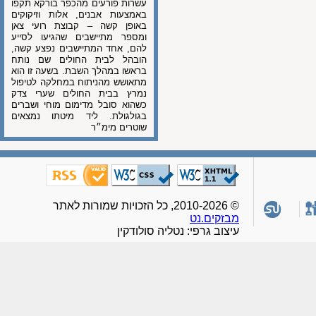
עשרות פורעים מהכפר בורקא תקפו
באמצעות אבנים, אלות וזיקוקים
באופן קשה – קבוצת רועי צאן
ומספר מתיישבים שהגיעו לסייע
להם, אחד המתיישבים נפצע קשה,
הובהל לבית החולים שם נותח
בראשו במהלך השבת. בשעה זו הוא
מתאושש מהניתוח במחלקה לטיפול
נמרץ בבית החולים שערי צדק
כשהוא סובל מדימום מוחי ושברים
בגולגולת. ליד מיטתו נמצאים
שוטרים מימ״ר
© 2010-2026, כל הזכויות שמורות לאתר
מבזקים.נט
עיצוב גרפי: נטליה סולודקין