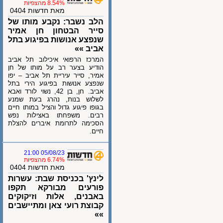
8.54% מהצפיות
מאת חדשות 0404
הלב נשבר: נקבע מותו של
סייר הבטחון חן אמיר
שנפצע אנושות בפיגוע בתל
אביב »»
המרכז הרפואי איכילוב תל אביב
הודיע בצער רב על מותו של חן
אמיר, סייר עיריית תל אביב – יפו
שנפצע אנושות בפיגוע הירי בתל
אביב. חן, בן 42, נשוי לורד ואבא
לשלוש בנות, נהרג בעת שמנע
בגופו פיגוע גדול והציל במותו חיים
רבים. משפחתו באצילות נפש
הסכימה לתרומת איברים להצלת
חיים.
05/08/23 21:00
6.74% מהצפיות
מאת חדשות 0404
לינץ' בכניסת שבת: עשרות
פורעים מבורקא תקפו
באבנים, אלות וזיקוקים
קבוצת רועי צאן ומתיישבים
»»