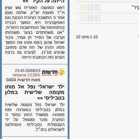
הייתה על הקיר" »»
ראש המועצה האזורית גוש עציון
ויו״ר מועצת יש״ע, שלמה נאמן
אמר כי התשובה הציונית הנכונה וגם
האפקטיבית היא המשך הבנייה
והתפתחות של ההתיישבות היהודית.
״אנו משתתפים בצער משפחתו
1-10 מתוך 10
וקרוביו של הסייר חן אמיר, גיבור
ישראל שהגן בגופו ומנע את המשך
מסע ההרג של תת אדם מתועב
שהגיע מג׳נין. לצערנו גם ברצח
הנורא הזה הכתובת הייתה
05/08/23 23:45
13.26% מהצפיות
מאת חדשות 0404
ילד ישראלי נפל אל מותו
מקומה שלישית במלון
בטביליסי »»
ילד ישראלי נפל מקומה שלישית
במלון בטביליסי בגאורגיה ומת
מפצעיו. ממשרד החוץ נמסר כי
המקרה מוכר ומטופל על ידי
הקונסולית בטביליסי והמחלקה
לישראלים בחו״ל.