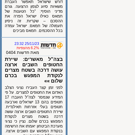
דורש שישראל תאפשר העברת
משאיות סיוע לצפון הרצועה. גורם
מדיני הוסיף: "כל הטענות של
חמאס כאילו ישראל הפרה את
ההסכם – שקריות. זה ניסיון
תעמולה של חמאס. ישראל עמדה
בכל ההסכמים. חמאס מביכים
25/11/23 23:32
6.2% מהצפיות
מאת חדשות 0404
בצה"ל מאשרים: שיירת
החטופים השבים ארצה
עושה דרכה בשטח מצרים
לנקודת המפגש בכרם
שלום »»
לפני זמן קצר העבירו נציגי הצלב
האדום את החטופים למצרים. על פי
המידע שנמסר לצה"ל הועברו 17
חטופים בהם 13 ישראלים וארבעה
חטופים בעלי אזרחות תאילנדית.
שיירת החטופים השבים ארצה עושה
דרכה בשטח מצרים לנקודת
המפגש בכרם שלום. נציין כי נציגי
מערכת הביטחון יאמתו את הרשימה
בנקודת המפגש עם השבים ארצה.