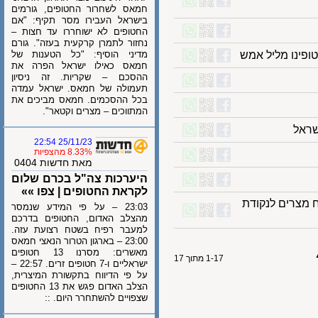
חמאס לשחרור החטופים, גורמים
בישראל העבירו מסר תקיף: "אם
החטופים לא ישוחררו עד חצות –
נחזור לתמרן קרקעית בעזה". גורם
מדיני הוסיף: "כל הטענות של
חמאס כאילו ישראל הפרה את
ההסכם – שקריות. זה ניסיון
תעמולה של חמאס. ישראל עמדה
בכל ההסכמים. חמאס מביכים את
המתווכים – מצרים וקטאר".
ל
25/11/23 22:54
8.33% מהצפיות
מאת חדשות 0404
היערכות צה"ל בכרם שלום
לקראת החטופים | צפו »»
רים לנקודת
23:03 – על פי המידע שנמסר
מהצלב האדום, החטופים בדרכם
למעבר רפיח בשטח רצועת עזה.
23:00 – בארגון הטרור הנאצי חמאס
מאשרים: מסרנו 13 חטופים
1-17 מתוך 17
ישראליים ו-7 חטופים זרים. 22:57 –
על פי הדיווח בתקשורת המיצרית,
הצלב האדום פגש את 13 החטופים
שצפויים להשתחרר היום. ::