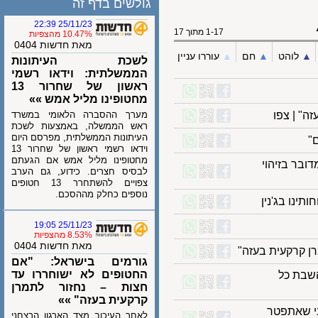
גולשים בדף זה
25/11/23 22:39
1-17 מתוך 17
10.47% מהצפיות
מאת חדשות 0404
לוהט
▲︎
חם
▲︎
עוררו עניין
לשכת העיתונות
הממשלתית: וידאו רשמי
ראשון של שחרור 13
מחטופינו מליל אמש »»
| צפו
מערך ההסברה הלאומי במשרד
ראש הממשלה, באמצעות לשכת
העיתונות הממשלתית, מפרסם היום
וידאו רשמי ראשון של שחרור 13
מחטופינו מליל אמש אם הגעתם
ר בזיהוי
לבסיס חצרים. כידוע, גם הערב
צפויים להשתחרר 13 חטופים
נוספים כחלק מההסכם.
ו בג'נין
25/11/23 19:05
8.53% מהצפיות
מאת חדשות 0404
קרקעית בעזה"
גורמים בישראל: "אם
החטופים לא ישוחררו עד
ת כל
חצות – נחזור לתמרן
קרקעית בעזה" »»
עברו 24 שעות לפני שאתפטר
לאחר העיכוב מצד הארגון הרצחני