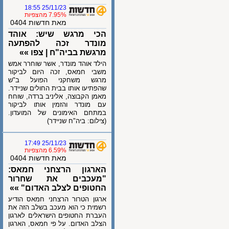
25/11/23 18:55
7.95% מהצפיות
מאת חדשות 0404
הכי מרגש שיש: אוהד
מונדר זכה להפתעה
מרגשת בביה"ח | צפו »»
הילד אוהד מונדר, אשר שוחרר אמש
משבי חמאס, זכה היום לביקור
מרגש משחקני הפועל ב"ש
שהפתיעו אותו בבית החולים שניידר.
מאמן הקבוצה, אליניב ברדה, שוחח
עם מונדר והזמין אותו לביקור
במתחם האימונים של המועדון.
(צילום: ביה"ח שניידר)
25/11/23 17:49
6.59% מהצפיות
מאת חדשות 0404
הארגון הרצחני חמאס:
"מעכבים את שחרור
החטופים לצלב האדום" »»
ארגון הטרור הרצחני חמאס הודיע
רשמית כי הוא מעכב בשלב הזה את
העברת החטופים הישראלים לארגון
הצלב האדום. על פי חמאס, הארגון