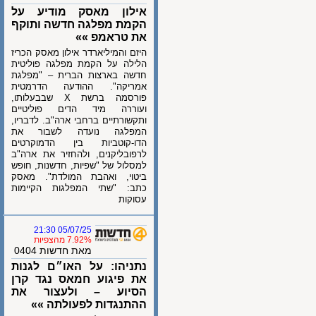
אילון מאסק מודיע על
הקמת מפלגה חדשה ותוקף
את טראמפ »»
היזם והמיליארדר אילון מאסק הכריז
הלילה על הקמת מפלגה פוליטית
חדשה בארצות הברית – "מפלגת
אמריקה". ההודעה הדרמטית
פורסמה ברשת X שבבעלותו,
ועוררה מיד הדים פוליטיים
ותקשורתיים ברחבי ארה"ב. לדבריו,
המפלגה נועדה לשבור את
הדו-קוטביות בין הדמוקרטים
לרפובליקנים, ולהחזיר את ארה"ב
למסלול של "שפיות, חדשנות, חופש
ביטוי, ואהבת המולדת". מאסק
כתב: "שתי המפלגות הקיימות
עסוקות
05/07/25 21:30
7.92% מהצפיות
מאת חדשות 0404
נתניהו: על האו״ם לגנות
את פיגוע חמאס נגד קרן
הסיוע – ולעצור את
ההתנגדות לפעולתה »»