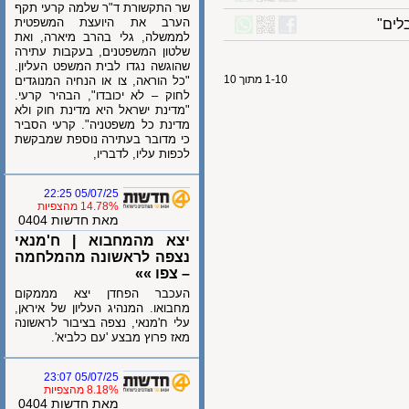
שר התקשורת ד"ר שלמה קרעי תקף
הערב את היועצת המשפטית
"
לממשלה, גלי בהרב מיארה, ואת
שלטון המשפטנים, בעקבות עתירה
שהוגשה נגדו לבית המשפט העליון.
1-10 מתוך 10
"כל הוראה, צו או הנחיה המנוגדים
לחוק – לא יכובדו", הבהיר קרעי.
"מדינת ישראל היא מדינת חוק ולא
מדינת כל משפטניה". קרעי הסביר
כי מדובר בעתירה נוספת שמבקשת
לכפות עליו, לדבריו,
05/07/25 22:25
14.78% מהצפיות
מאת חדשות 0404
יצא מהמחבוא | ח'מנאי
נצפה לראשונה מהמלחמה
– צפו »»
העכבר הפחדן יצא מממקום
מחבואו. המנהיג העליון של איראן,
עלי ח'מנאי, נצפה בציבור לראשונה
מאז פרוץ מבצע 'עם כלביא'.
05/07/25 23:07
8.18% מהצפיות
מאת חדשות 0404