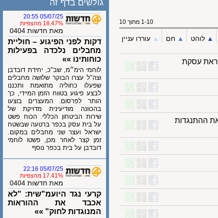
גולשים בדף זה
05/07/25 20:55
1-10 מתוך 10
18.47% מהצפיות
מאת חדשות 0404
לוהט
▲︎
חם
▲︎
עוררו עניין
דקות לפני הפיגוע – חוליית
מחבלים נלכדה בפעילות
כוחותינו »»
ת עסקת
לוחמי הימ״מ, שב"כ, יחידת דובדבן
וצה"ל עצרו הבוקר שלושה מחבלים
שפעלו כחוליה מתואמת ותכננו
לבצע פיגוע בטווח הזמן המיידי, כך
הותר לפרסום. המעצרים בוצעו
בהכוונה מודיעינית מדויקת של
שירות הביטחון הכללי. הכוח פשט
 ההתנגדות
על בית עסק בכפר ברטעה שבשטח
ישראל ועצר שני מחבלים במקום.
זמן קצר לאחר מכן, פשטו לוחמי
דובדבן על בית בכפר נוסף
05/07/25 22:16
17.41% מהצפיות
מאת חדשות 0404
קרעי נגד היועמ"שית: "לא
אכבד את ההוראות
המנוגדות לחוק" »»