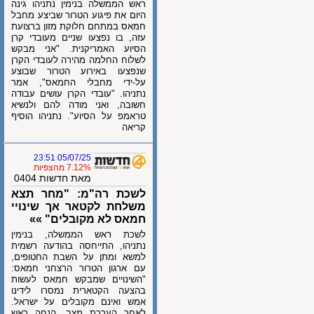
ראש הממשלה בנימין נתניהו גינה
היום את פיגוע הטרור שביצע מחבל
חמאס במתחם חלוקת מזון ברצועת
עזה, בו נפצעו שניים מעובדי קרן
הסיוע האמריקנית. "אני מבקש
לשלוח החלמה מהירה לעובדי הקרן
שנפצעו באירוע הטרור שבוצע
על-ידי מחבלי החמאס", אמר
נתניהו. "עובדי הקרן עושים עבודה
חשובה, ואני מודה להם ולנשיא
טראמפ על הסיוע". נתניהו הוסיף
קריאה
05/07/25 23:51
7.12% מהצפיות
מאת חדשות 0404
לשכת רה"מ: "מחר תצא
משלחת לקטאר אך שינויי
חמאס לא מקובלים" »»
לשכת ראש הממשלה, בנימין
נתניהו, התייחסה בהודעה רשמית
למשא ומתן על השבת החטופים,
עם ארגון הטרור הרצחני חמאס:
"השינויים שמבקש חמאס לעשות
בהצעה הקטארית נמסרו לידינו
אמש ואינם מקובלים על ישראל.
לאחר הערכת מצב, הנחה ראש