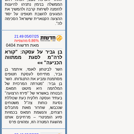
הממשלה בנימין נתניהו להיענות
להזמנה לשיחות קרבה ולהמשיך את
המגעים להשבת חטופינו על יסוד
ההצעה הקטארית שישראל הסכימה
לה".
05/07/25 21:49
6.86% מהצפיות
מאת חדשות 0404
בן גביר על עסקה: "קורא
לרה"מ לסגת ממתווה
הכניעה" »»
השר לביטחון לאומי, איתמר בן
גביר, מתייחס לעסקת חטופים
מסתמנת ומביע את התנגדותו. השר
בן גביר: "מטרתה המרכזית של
המלחמה היא מיטוט חמאס.
הבטחה באשראי של "פירוז הרצועה"
בעתיד ועסקה חלקית כעת שכוללת
נסיגת כוחות צה"ל משטחים
שנכבשו, שחרור מאות מחבלים
רוצחים, והנשמת חמאס בכמויות
סיוע הומניטרי – מרחיקים אותנו
מהשגת המטרה הזו, ומהווים פרס