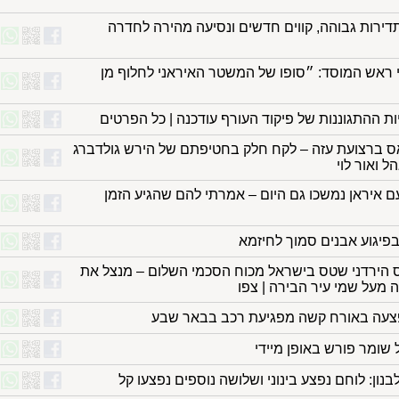
ירות גבוהה, קווים חדשים ונסיעה מהירה לחדרה
 ראש המוסד: ״סופו של המשטר האיראני לחלוף מן
ת ההתגוננות של פיקוד העורף עודכנה | כל הפרטים
אס ברצועת עזה – לקח חלק בחטיפתם של הירש גולדברג
הל ואור לוי
 איראן נמשכו גם היום – אמרתי להם שהגיע הזמן
פיגוע אבנים סמוך לחיזמא
הירדני שטס בישראל מכוח הסכמי השלום – מנצל את
 מעל שמי עיר הבירה | צפו
נפצעה באורח קשה מפגיעת רכב בבאר שבע
שומר פורש באופן מיידי
נון: לוחם נפצע בינוני ושלושה נוספים נפצעו קל