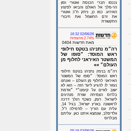
נכנסו חברי הכנסת ואטורי וסון
הר-מלך אל האולם והביאו לפיצוץ
האירוע. כמו כן, ניתק ח"כ ואטורי
את זרם החשמל ואת חיבורי
התקשורת
02/06/26 16:32
2.74% מהצפיות
מאת חדשות 0404
רה״מ נתניהו בטקס חילופי
ראש המוסד: ״סופו של
המשטר האיראני לחלוף מן
העולם״ »»
רה״מ בנימין נתניהו בטקס חילופי
ראש המוסד: ״סופו של המשטר
האיראני לחלוף מן העולם – ואנחנו
נעזור לו להגיע ליעד הזה – הוא לא
ישוב לאיים על קיומנו״* ״אדמת
בלרוס הצמיחה שורת מנהיגים
לישראל. רומן, כשכף רגלך דרכה
לראשונה בארץ ישראל, בגיל 14,
עלית עם הוריך – לודמילה ז"ל,
וולדיסלב, שנמצא איתנו כאן. עליתם
מבלרוס
02/06/26 05:16