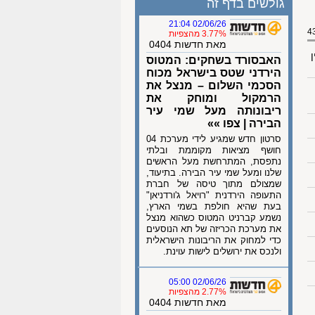
גולשים בדף זה
02/06/26 21:04
3.77% מהצפיות
מאת חדשות 0404
ן
האבסורד בשחקים: המטוס
הירדני שטס בישראל מכוח
הסכמי השלום – מנצל את
הרמקול ומוחק את
ריבונותה מעל שמי עיר
הבירה | צפו »»
סרטון חדש שמגיע לידי מערכת 04
חושף מציאות מקוממת ובלתי
נתפסת, המתרחשת מעל הראשים
שלנו ומעל שמי עיר הבירה. בתיעוד,
שמצולם מתוך טיסה של חברת
התעופה הירדנית "רויאל ג'ורדניאן"
בעת שהיא חולפת בשמי הארץ,
נשמע קברניט המטוס כשהוא מנצל
את מערכת הכריזה של תא הנוסעים
כדי למחוק את הריבונות הישראלית
ולנכס את ירושלים לישות עוינת.
02/06/26 05:00
2.77% מהצפיות
מאת חדשות 0404