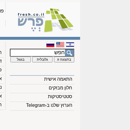
פו
ח
ד
ס
א
התאמה אישית
נ
חלון מבזקים
א
סטטיסטיקות
ח
הערוץ שלנו ב-Telegram