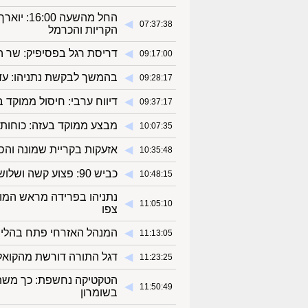
◀︎
07:37:38
הקריות והכרמל
◀︎
דריסת רגל בפסיפיק: שר הח
09:17:00
◀︎
בהמשך לבקשת נתניהו: עדותו
09:28:17
◀︎
דיווח ערבי: חיסול ממוקד 
09:37:17
◀︎
מבצע ממוקד בעזה: כוחותינ
10:07:35
◀︎
אזעקות בקריית שמונה והס
10:35:48
◀︎
כביש 90: פצוע קשה ושלושה פצועים קל בתאונת דרכים
10:48:15
נתניהו בפרידה מראש המוסד
◀︎
11:05:10
צפו
◀︎
המנהל האזרחי פתח בהליך להפקעת כ-320 דונם
11:13:05
◀︎
דגל התורה דורשת מהקואליצ
11:23:25
הטקטיקה נחשפת: כך משתל
◀︎
11:50:49
בשומרון