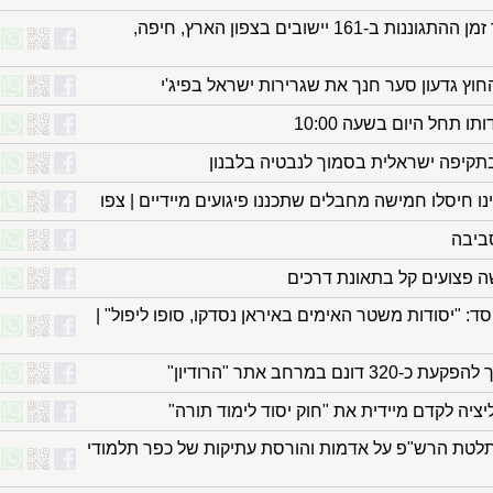
החל מהשעה 16:00: יוארך זמן ההתגוננות ב-161 יישובים בצפון הארץ, חיפה,
וץ גדעון סער חנך את שגרירות ישראל בפיג'י
 תחל היום בשעה 10:00
בתקיפה ישראלית בסמוך לנבטיה בלבנון
ו חיסלו חמישה מחבלים שתכננו פיגועים מיידיים | צפו
ביבה
: "יסודות משטר האימים באיראן נסדקו, סופו ליפול" |
 במרחב אתר "הרודיון"
יה לקדם מיידית את "חוק יסוד לימוד תורה"
טת הרש"פ על אדמות והורסת עתיקות של כפר תלמודי