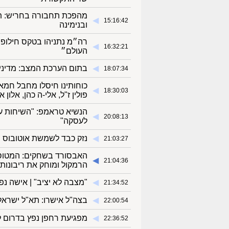
מהפכת תחבורה בחריש: תד
◀︎
15:16:42
ובנימינה
רה״מ נתניהו בטקס חילופי
◀︎
16:32:21
העולם״
◀︎
בתום הערכת המצב: מדיניו
18:07:34
כוחותינו חיסלו מחבל חמ
◀︎
18:30:03
פולין ז"ל, אלי-ה כהן, אלון א
הנשיא טראמפ: "השיחות עם
◀︎
20:08:13
לעסקה"
◀︎
נזק כבד לשמשת אוטובוס ב
21:03:27
האבסורד בשחקים: המטוס 
◀︎
21:04:36
הרמקול ומוחק את ריבונותה
◀︎
"מצבה לא יציב" | אישה 
21:34:52
◀︎
בצה"ל אישרו: תא"ל ישראל 
22:00:54
◀︎
מפגיעת רחפן נפץ בדרום לב
22:36:52