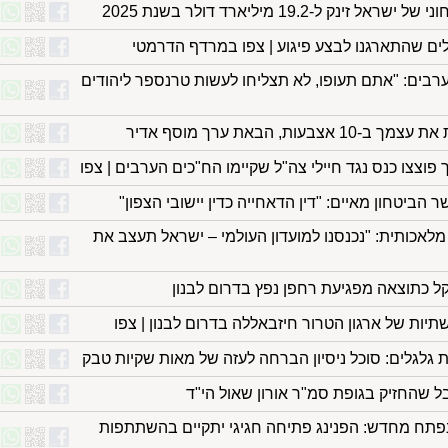
נק ל-19.2 מיליארד דולר בשנת 2025
לים שהתארגנו לבצע פיגוע | צפו במרדף הדרמטי
ערבים: "אתם תעופו, לא תצליחו לעשות טרנספר ליהודים
ות, הבאת ערך מוסף אדיר
 פוצצו כנס נגד חיילי צה"ל שקיימו הח"כים הערבים | צפו
הביטחון מאיים: "דין הדאחייה כדין יישובי הצפון"
לאכותית: "נכנסנו למועדון העולמי – ישראל תעצב את
קל כתוצאה מפגיעת רחפן נפץ בדרום לבנון
תיות של ארגון הטרור חיזבאללה בדרום לבנון | צפו
גלגלים: סוכל ניסיון הברחה לעזה של מאות שקיות טבק
ל שהחזיק בגופת סמ"ר אורון שאול הי"ד
נפתח מחדש: הפנינג פתיחה חגיגי יתקיים בהשתתפות