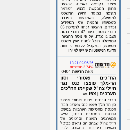
אישור בקריאה ראשונה להצעת
החוק המבקשת לבצע רפורמה
מקיפה במוסד היועץ המשפטי
לממשלה, באמצעות הפרדת
סמכויותיו והקמת שני תפקידים
נפרדים. ההצעה זכתה לתמיכת 65
חברי כנסת, בעוד 47 חברי כנסת
הצביעו נגדה. על פי נוסח ההצעה,
הממשלה תוכל למנות יועץ משפטי
מטעמה, ובמקביל לקבוע כי חוות
הדעת המשפטיות שיגיש לא יהיו
02/06/26 13:21
2.74% מהצפיות
מאת חדשות 0404
הח"כים ואטורי וסון
הר-מלך פוצצו כנס נגד
חיילי צה"ל שקיימו הח"כים
הערבים | צפו »»
חברי הכנסת ניסים ואטורי ולימור
סון הר-מלך פיצצו כנס שארגנו חברי
הכנסת מהסיעות הערביות במשכן
הכנסת. במסגרת הכנס, הציגו
המארגנים תמונות וסרטונים של
חיילי צה"ל שבהם הם נראים כביכול
פוגעים בערבים. בתגובה לכך,