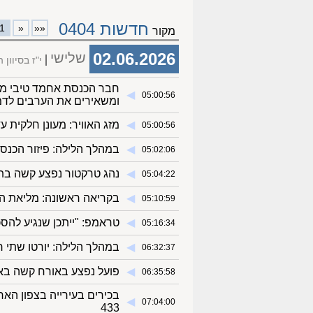
חדשות 0404
1
«
««
מקור
02.06.2026
שלישי
י"ז בסיוון
חבר הכנסת אחמד טיבי מס
◀︎
05:00:56
ומשאירים את הערבים לדמם
◀︎
מזג האוויר: מעונן חלקית 
05:00:56
◀︎
במהלך הלילה: פיזור הכנס
05:02:06
◀︎
נהג טרקטור נפצע קשה בתא
05:04:22
◀︎
בקריאה ראשונה: מליאת ה
05:10:59
◀︎
טראמפ: "ייתכן שנגיע להס
05:16:34
◀︎
במהלך הלילה: יורטו שתי ר
06:32:37
◀︎
פועל נפצע באורח קשה בא
06:35:58
בכירים בעירייה בצפון הא
◀︎
07:04:00
433