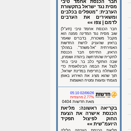
חבר הכנסת אחמד טיבי
מסית נגד ישראל בתקשורת
הערבית: "מטפלים בכלבים
ומשאירים את הערבים
לדמם | צפו »»
חבר הכנסת אחמד טיבי (תע"ל)
שוב מסית נגד המדינה ממנה הוא
מקבל משכורת, בדברים שאמר
בראיון שהעניק לרשת החדשות
האמירתית "אל-משהד". במהלך
הראיון, התייחס חבר הכנסת
לתקרית שהתרחשה ביהודה ושומרון,
שבה הותקף כלב בר. טיבי בחר
לנצל את הבמה הבינלאומית כדי
להשתלח בחריפות במדינת ישראל,
תוך שהוא מציג את האירוע באופן
מגמתי ומעוות ומטיח האשמות
02/06/26 05:10
2.77% מהצפיות
מאת חדשות 0404
בקריאה ראשונה: מליאת
הכנסת אישרה את הצעת
החוק לפיצול תפקיד
היועמ"שית »»
מליאת הכנסת העניקה הלילה