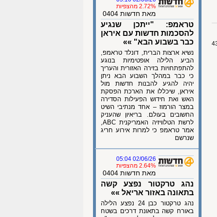
2.72% מהצפיות
מאת חדשות 0404
טראמפ: "ייתכן שנגיע
להסכמות חדשות עם איראן
כבר בשבוע הבא" »»
נשיא ארצות הברית, דונלד טראמפ,
הביע הלילה אופטימיות בנוגע
להתפתחויות בזירה האזורית והעריך
כי כבר במהלך השבוע הבא ניתן
יהיה להגיע להבנות חדשות מול
איראן, שיכללו את הארכת הפסקת
האש ואת חידוש הפעילות הסדירה
במצר הורמוז – אחד מנתיבי השיט
החשובים בעולם. בריאיון שהעניק
לרשת הטלוויזיה האמריקנית ABC,
אמר טראמפ כי למרות אירוע חריג
שנרשם
02/06/26 05:04
2.64% מהצפיות
מאת חדשות 0404
נהג טרקטור נפצע קשה
בתאונה באזור אריאל »»
נהג טרקטור כבן 24 נפצע הלילה
באורח קשה בתאונת דרכים בשטח