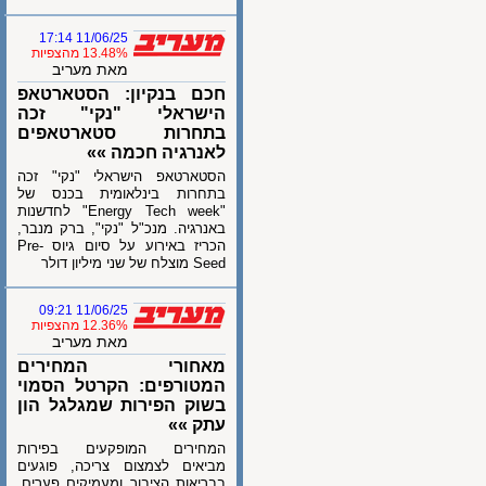
11/06/25 17:14
13.48% מהצפיות
מאת מעריב
חכם בנקיון: הסטארטאפ
הישראלי "נקי" זכה
בתחרות סטארטאפים
לאנרגיה חכמה »»
הסטארטאפ הישראלי "נקי" זכה
בתחרות בינלאומית בכנס של
"Energy Tech week" לחדשנות
באנרגיה. מנכ"ל "נקי", ברק מנבר,
הכריז באירוע על סיום גיוס Pre-
Seed מוצלח של שני מיליון דולר
11/06/25 09:21
12.36% מהצפיות
מאת מעריב
מאחורי המחירים
המטורפים: הקרטל הסמוי
בשוק הפירות שמגלגל הון
עתק »»
המחירים המופקעים בפירות
מביאים לצמצום צריכה, פוגעים
בבריאות הציבור ומעמיקים פערים.