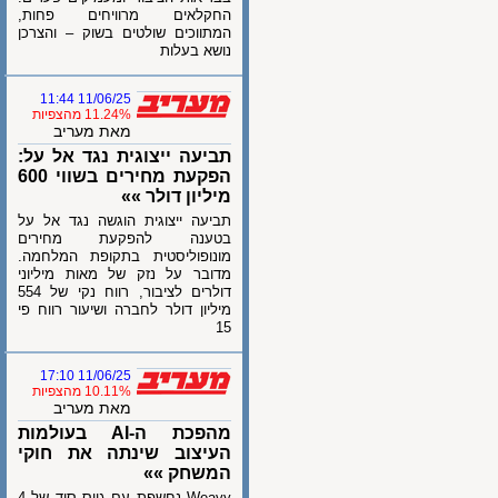
החקלאים מרוויחים פחות,
המתווכים שולטים בשוק – והצרכן
נושא בעלות
11/06/25 11:44
11.24% מהצפיות
מאת מעריב
תביעה ייצוגית נגד אל על:
הפקעת מחירים בשווי 600
מיליון דולר »»
תביעה ייצוגית הוגשה נגד אל על
בטענה להפקעת מחירים
מונופוליסטית בתקופת המלחמה.
מדובר על נזק של מאות מיליוני
דולרים לציבור, רווח נקי של 554
מיליון דולר לחברה ושיעור רווח פי
15
11/06/25 17:10
10.11% מהצפיות
מאת מעריב
מהפכת ה-AI בעולמות
העיצוב שינתה את חוקי
המשחק »»
Weavy נחשפת עם גיוס סיד של 4