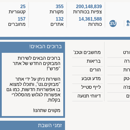
25
355
200,148,839
צפיות בכותרות
מקורות
קטגוריות
157
132
14,361,588
כותרות
אתרים
מחוברים
ברוכים הבאים!
מחשבים וטכנ'
ברוכים הבאים לשירות
בריאות
המבזקים החדש של אתר
"פרש"!
הורים
מדע וטבע
השירות ניתן על ידי אתר
"מבזקים.נט", ותוכלו למצוא
לייף סטייל
בו אפשרויות חדשות, כמו גם
אפשרות לגלוש מהסלולרי
דיווחי תנועה
בקלות.
מקווים שתהנו!
זמני השבת