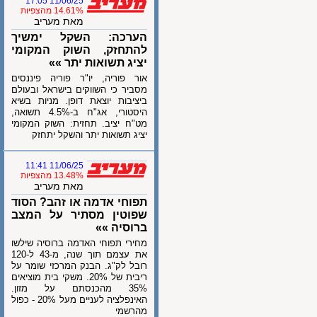
11/06/25 17:05
14.61% מהצפיות
מאת מעריב
הערכה: השקל ימשיך
להתחזק, השוק המקומי
יציג תשואות יתר »»
אור פוריה, יו"ר פוריה פיננסים
מסביר כי השווקים בישראל ובעולם
ביציבות יוצאת דופן. מניות בשיא
היסטורי, אג"ח ב-4.5% תשואה,
מט"ח יציב. תחזית: השוק המקומי
יציג תשואות יתר והשקל יתחזק
11/06/25 11:41
13.48% מהצפיות
מאת מעריב
תפוחי אדמה או זהב? הסוד
שפוטין מסתיר על המצב
ברוסיה »»
מחירי תפוחי האדמה ברוסיה שילשו
את עצמם תוך שנה, מ-43 ל-120
רובל לק"ג. הבנק המרכזי שומר על
ריבית של 20%. משקי בית מוציאים
35% מהכנסתם על מזון.
האינפלציה לעניים מעל 20% - כפול
מהרשמי