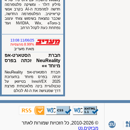
מיליון דולר - ומשיקה פלטפורמה
חדשה למהפכת ה-AI בקרב אנשי
קריאייטיב. הפלטפורמה החדשה,
שכבר נמצאת בשימוש צוותי עיצוב
ב-NVIDIA, Wix, eToro ועוד
נפתחת כעת לקהל הרחב
11/06/25 13:08
8.99% מהצפיות
מאת מעריב
חברת הסטארט-אפ
NeuReality זכתה בפרס
מיוחד »»
חברת הסטארט-אפ NeuReality
זכתה בפרס מיוחד בתערוכת
InnoVEX 2025 בטייוואן על
טכנולוגיית בינה מלאכותית פורצת
דרך שמנגישה את ה-AI לכולם
© 2010-2026, כל הזכויות שמורות לאתר
מבזקים.נט