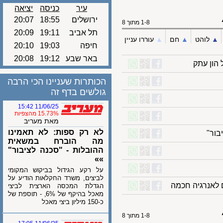
עיר
כניסה
יציאה
ירושלים
18:55
20:07
1-8 מתוך 8
תל אביב
19:11
20:09
לוהט
▲︎
חם
▲︎
עוררו עניין
חיפה
19:03
20:10
באר שבע
19:12
20:08
ן עתק
הכותרות שעניינו הכי הרבה
גולשים בדף זה
11/06/25 15:42
15.73% מהצפיות
מאת מעריב
לא רק ספות: לא תאמינו
"
מה הוברח במשאית
ההובלות - "סכנה לציבור"
»»
על רקע הגידול בביקוש המקומי
לביצים, משרד החקלאות הודיע על
נרגיה חכמה
הגדלת המכסה הארצית לביצי
מאכל בהיקף של 6%, - תוספת של
כ-150 מיליון ביצי מאכל
1-8 מתוך 8