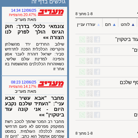
גולשים בדף זה
12/06/25 14:34
1-8 מתוך 8
20.47% מהצפיות
מאת מעריב
לוהט
▲︎
חם
▲︎
עוררו עניין
צונמאי כלכלי בדרך: חוק
הגיוס הולך לפרק לנו
הצורה »»
יטקוין"
שילוב החרדים ירד מהשולחן
והקריסה הכלכלית הפכה לתרחיש
סביר: ישראל דוהרת לעבר אסון
והפיכה למדינת עולם שלישי,
כשאזהרות הכלכלנים מתגשמות בזו
אחר זו
שלכם
12/06/25 08:23
14.17% מהצפיות
מאת מעריב
מחבר "אבא עשיר אבא
עני": "העתיד שלכם נקבע
היום - אני קונה עוד
ביטקוין" »»
מחבר רב המכר שהפך לכוכב רשת
מפוקפק מפרסם לא פעם תרחישי
אימה לכלכלה העולמית. בפוסט
1-8 מתוך 8
שפרסם אתמול הוא כתב: "היום זה