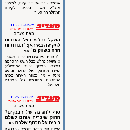
אבישר שכר את דב קהת, לשעבר
מנכ״ל משרד הפנים, לקידום
המהלך ההיסטורי
12/06/25 11:22
11.02% מהצפיות
מאת מעריב
השקל נחלש בצל הערכות
לתקיפה באיראן: "תנודתיות
חדה בשווקים" »»
יו"ר פוריה פיננסים אור פוריה מסביר
כי השקל נחלש בצל חשש להסלמה
באיראן והמשך כהונת הממשלה;
האירו מתחזק מול הדולר והנפט
מזנק – אך בטווח הארוך צפויה
התחזקות מחודשת של המטבע
הישראלי
12/06/25 13:49
11.02% מהצפיות
מאת מעריב
סוף לחגיגה של הבנקים?
החוק שיכריח אותם לשלם
ריבית על הכסף שלכם »»
הצעת חוק חדשה דורשת שהבנקים