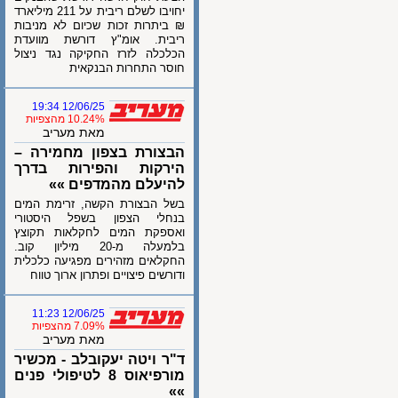
יחויבו לשלם ריבית על 211 מיליארד
₪ ביתרות זכות שכיום לא מניבות
ריבית. אומ"ץ דורשת מוועדת
הכלכלה לזרז החקיקה נגד ניצול
חוסר התחרות הבנקאית
12/06/25 19:34
10.24% מהצפיות
מאת מעריב
הבצורת בצפון מחמירה –
הירקות והפירות בדרך
להיעלם מהמדפים »»
בשל הבצורת הקשה, זרימת המים
בנחלי הצפון בשפל היסטורי
ואספקת המים לחקלאות תקוצץ
בלמעלה מ-20 מיליון קוב.
החקלאים מזהירים מפגיעה כלכלית
ודורשים פיצויים ופתרון ארוך טווח
12/06/25 11:23
7.09% מהצפיות
מאת מעריב
ד"ר ויטה יעקובלב - מכשיר
מורפיאוס 8 לטיפולי פנים
»»