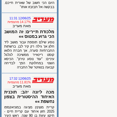
היום הכי חשוב של שארית חייכם.
בבקשה אל תבזבזו אותו"
12/06/25 11:31
14.17% מהצפיות
מאת מעריב
מלכודת תיירים: זה המושב
הכי גרוע במטוס »»
נוסע שילם תוספת עבור מושב ליד
חלון אך גילה רק קיר לבן. ברשתות
החברתיות סערה, אך חברת הלואו
קוסט ריינאייר ממשיכה לגלגל
עיניים: "עוד נוסע טירון". הכיסא
השנוי במחלוקת הפך לבדיחה
קבועה בטוויטר של החברה
12/06/25 17:32
11.81% מהצפיות
מאת מעריב
מכה ליונה יהב: תוכנית
האיחוד ההיסטורית בצפון
נחשפת »»
קריית מוצקין מציגה במוניאקספו
2025 חזון איחוד עם קריית חיים -
תיקון עיוות בן 90 שנה. ראש העיר