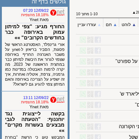
גולשים בדף זה
12/09/22 07:20
1-10 מתוך 10
18.18% מהצפיות
מאת Ynet
לוהט
▲︎
חם
▲︎
עוררו עניין
החורף מגיע: "צפי למיתון
עמוק באירופה כבר
בחודשים הקרובים" »»
אורי גרינפלד, האסטרטג הראשי של
פסגות, הסביר בריאיון ל-ynet על
משבר האנרגיה החריף באירופה
שצפוי לגרור את היבשת למיתון כבר
במחצית הראשונה של 2023. מה
יקרה לרמות האבטלה במדינות כמו
גרמניה, צרפת, איטליה ואחרות, איך
זה ישפיע על הצריכה באירופה והאם
המיתון צפוי להגיע גם לישראל?
12/09/22 13:11
18.18% מהצפיות
מאת Ynet
בקשה לייצוגית נגד
יוחננוף: "הטעתה לגבי
מבצעים בעשרות מקרים"
קורונה
»»
המבקש טען כי הרשת "בוחרת