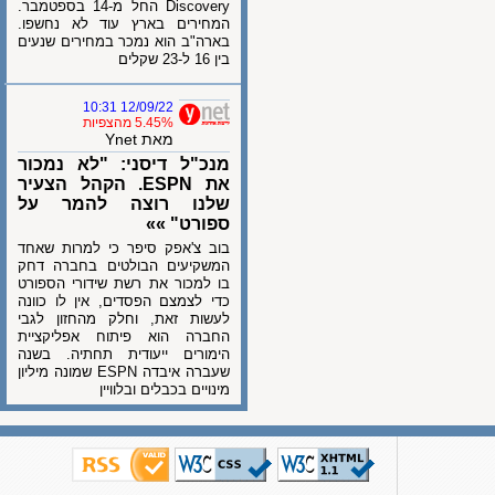
Discovery החל מ-14 בספטמבר.
המחירים בארץ עוד לא נחשפו.
בארה"ב הוא נמכר במחירים שנעים
בין 16 ל-23 שקלים
12/09/22 10:31
5.45% מהצפיות
מאת Ynet
מנכ"ל דיסני: "לא נמכור
את ESPN. הקהל הצעיר
שלנו רוצה להמר על
ספורט" »»
בוב צ'אפק סיפר כי למרות שאחד
המשקיעים הבולטים בחברה דחק
בו למכור את רשת שידורי הספורט
כדי לצמצם הפסדים, אין לו כוונה
לעשות זאת, וחלק מהחזון לגבי
החברה הוא פיתוח אפליקציית
הימורים ייעודית תחתיה. בשנה
שעברה איבדה ESPN שמונה מיליון
מינויים בכבלים ובלוויין