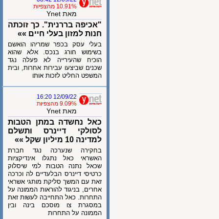
10.91% מהצפיות
מאת Ynet
"אכיפה בררנית". כך זוכתה
חנות למזון בעלי חיים »»
בעלי עסק בכפר שמריהו הואשם
בשימוש חורג בנכס. אלא שהוא
הוכיח שהעירייה לא פעלה נגד
שכנים שביצעו עבירות אחרות, ובית
המשפט החליט לזכות אותו
12/09/22 16:20
9.09% מהצפיות
מאת Ynet
כאל נחשדה במתן הטבות
לסולקי דיינרס ותשלם
למדינה 10 מיליון שקל »»
בחקירה שנערכה נגד חברת
האשראי כאל נתגלו אינדיקציות
שכאל נתנה הטבות למי שיסלוק
כרטיסי דיינרס הבלעדיים לה וכרכה
זאת עם המשך סליקת מותגי אשראי
אחרים, בניגוד להוראות הממונה על
התחרות. כאל התחייבה לעשות זאת
במסגרת צו מוסכם בינה ובין
הממונה על התחרות