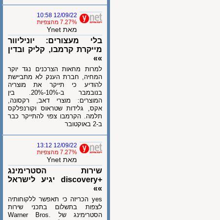
12/09/22 10:58
7.27% מהצפיות
מאת Ynet
בלי מעצורים: יוניליוור
מייקרת קרמבו, קליק ובדין
»»
למרות מחאות הצרכנים נגד יוקר
המחיה, חברת הענק לא מתביישת
להודיע כי תייקר את מוצריה
בנובמבר ב-10%-20%. בין
המוצרים: מוצרי דאב, רקסונה,
אקס, גלידות שטראוס וקורנפלקס
תלמה. הקרמבו צפוי להתייקר כבר
ב-2 באוקטובר
12/09/22 13:12
7.27% מהצפיות
מאת Ynet
שירות הסטרימינג
+discovery יגיע לישראל
»»
yes הכריזה כי תאפשר ללקוחותיה
לצפות בתשלום בתכני שירות
הסטרימינג של Warner Bros.