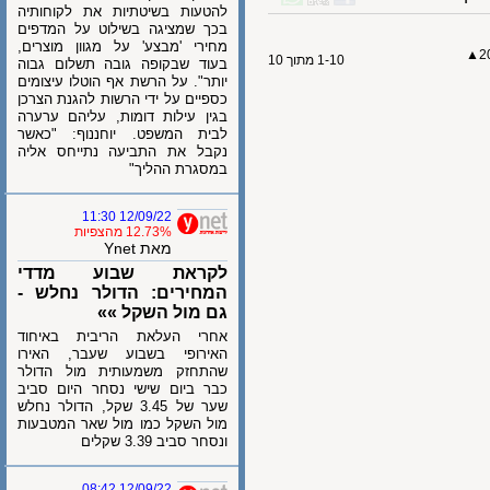
להטעות בשיטתיות את לקוחותיה
בכך שמציגה בשילוט על המדפים
מחירי 'מבצע' על מגוון מוצרים,
1-10 מתוך 10
בעוד שבקופה גובה תשלום גבוה
יותר". על הרשת אף הוטלו עיצומים
כספיים על ידי הרשות להגנת הצרכן
בגין עילות דומות, עליהם ערערה
לבית המשפט. יוחננוף: "כאשר
נקבל את התביעה נתייחס אליה
במסגרת ההליך"
12/09/22 11:30
12.73% מהצפיות
מאת Ynet
לקראת שבוע מדדי
המחירים: הדולר נחלש -
גם מול השקל »»
אחרי העלאת הריבית באיחוד
האירופי בשבוע שעבר, האירו
שהתחזק משמעותית מול הדולר
כבר ביום שישי נסחר היום סביב
שער של 3.45 שקל, הדולר נחלש
מול השקל כמו מול שאר המטבעות
ונסחר סביב 3.39 שקלים
12/09/22 08:42