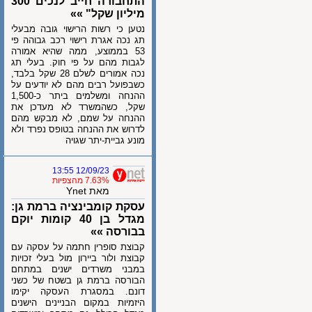
התחבורה חייב לנכים 300
מיליון שקל" »»
נטען כי רשות הרישוי גובה מבעלי
תג נכה אגרת רישוי רכב גבוהה פי
53 בממוצע, ממה שהיא אמורה
לגבות מהם על פי חוק. בעלי תג
נכה אמורים לשלם 28 שקל בלבד,
כשבפועל רבים מהם לא יודעים על
ההנחה ומשלמים ביתר כ-1,500
שקל, כשהמשרד לא מעדכן את
ההנחה על שמם, לא מבקש מהם
לדרוש את ההנחה בטופס נפרד ולא
מונע גביית-יתר שגויה
12/09/23 13:55
7.63% מהצפיות
מאת Ynet
עסקת קומבינציה ברמת גן:
מגדל בן 40 קומות יוקם
בבורסה »»
קבוצת סופרין חתמה על עסקה עם
קבוצת ולור ביירון מול בעלי זכויות
במבני משרדים ישנים במתחם
הבורסה ברמת גן בשטח של כשני
דונם. במסגרת העסקה יקימו
היזמיות במקום הבניינים הישנים