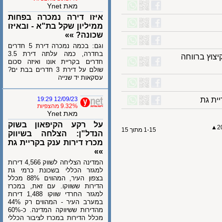
מאת Ynet
איזו דירה נמכרה בפחות
ממיליון שקל בת"א - ובאיזו
שכונה? »»
וגם: בכמה נמכרה דירת 5 חדרים
בחדרה, כמה עלתה דירת 3.5
ץ ברווחה
חדרים בקריית אונו ואיזה סכום
שולם על דירת 3 חדרים בבת ים?
עסקאות יד שנייה
 גת
12/09/23 19:29
9.32% מהצפיות
מאת Ynet
על רקע הקיפאון בשוק
1-15 מתוך 15
הנדל"ן: הצלחה בשיווק
מכרז דירות ענק בקריית גת
»»
המדינה הצליחה לשווק 4,566 דירות
למגזר הכללי בשכונת כרמי גת
בצפון העיר, המהווים 88% מכלל
הדירות ששווקו. עם זאת, במכרז
למגזר החרדי שווקו 1,488 דירות
במערב העיר - המהווים רק 44%
מהדירות ששיווקה המדינה. כ-60%
מכלל הדירות במכרז לציבור הכללי