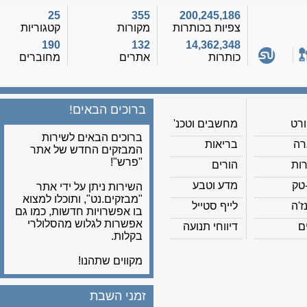
25
355
200,245,186
צפיות בכותרות
מקורות
קטגוריות
190
132
14,362,348
כותרות
אתרים
מחוברים
ברוכים הבאים!
מחשבים וטכנ'
ברוכים הבאים לשירות
בריאות
המבזקים החדש של אתר
"פרש"!
הורים
מדע וטבע
השירות ניתן על ידי אתר
"מבזקים.נט", ותוכלו למצוא
לייף סטייל
בו אפשרויות חדשות, כמו גם
אפשרות לגלוש מהסלולרי
דיווחי תנועה
בקלות.
מקווים שתהנו!
זמני השבת