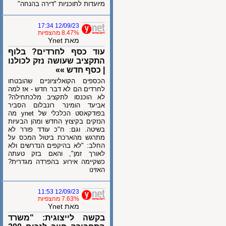
מיועדות לתוכניות "דירה בהנחה"
12/09/23 17:34
8.47% מהצפיות
מאת Ynet
עוד כסף לחרדים? בלוף
התקציב שעושה נזק לכולנו
| כסף חדש »»
הכספים הקואליציוניים שהובטחו
לחרדים הם לא דבר חדש - אז למה
לא הוכנסו לתקציב מלכתחילה?
אביעד הומינר רונבלום הסביר
בפודקאסט הכלכלי של ynet מה
הנזקים בקיצוץ החדש ומהן הבעיות
בשיטה. וגם: ח"כ עודד פורר לא
מתרגש מהארכת ביטול המכס על
החלב: "לא בהיקפים הנדרשים ולא
לאורך זמן", והאם בזק טעתה
כשקיימה אירוע בהפרדה מגדרית?
האזינו
12/09/23 11:53
7.63% מהצפיות
מאת Ynet
בקשה לייצוגית: "משרד