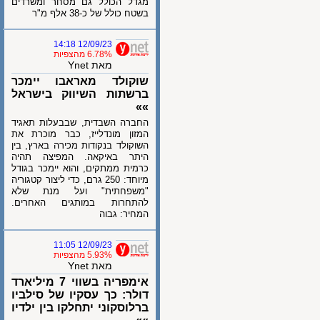
מגדל הכולל גם מסחר ומשרדים
בשטח כולל של כ-38 אלף מ"ר
12/09/23 14:18
6.78% מהצפיות
מאת Ynet
שוקולד מאראבו יימכר
ברשתות השיווק בישראל
»»
החברה השבדית, שבבעלות תאגיד
המזון מונדלייז, כבר מוכרת את
השוקולד בנקודות מכירה בארץ, בין
היתר באיקאה. המפיצה תהיה
כרמית ממתקים, והוא יימכר בגודל
מיוחד: 250 גרם, כדי ליצור קטגוריה
"משפחתית" ועל מנת שלא
להתחרות במותגים האחרים.
המחיר: גבוה
12/09/23 11:05
5.93% מהצפיות
מאת Ynet
אימפריה בשווי 7 מיליארד
דולר: כך עסקיו של סילביו
ברלוסקוני יתחלקו בין ילדיו