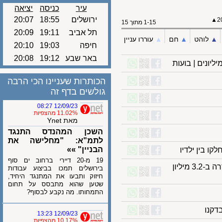
עיר
כניסה
יציאה
ירושלים
18:55
20:07
1-15 מתוך 15
תל אביב
19:11
20:09
לוהט
▲︎
חם
▲︎
עוררו עניין
חיפה
19:03
20:10
באר שבע
19:12
20:08
הכותרות שעניינו הכי הרבה
גולשים בדף זה
12/09/23 08:27
11.02% מהצפיות
מאת Ynet
השכן המהנדס התנגד
לתמ"א: "מחלישה את
הבניין" »»
19 מ-20 דיירי ברחוב ים סוף
מעריצת הסדרה משפחת בריידי רכשה את הבית המיתולוגי מהסדרה ב-3.2 מיליון
בירושלים תמכו בביצוע עבודות
חיזוק ותבעו את המתנגד היחיד,
שטען שהוא מתבסס על תחום
התמחותו. מה נקבע לבסוף?
ו
12/09/23 13:23
10.17% מהצפיות