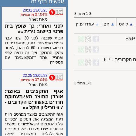
גולשים בדף זה
13/05/23 20:31
1-3 מתוך 3
37.04% מהצפיות
מאת Ynet
לוהט
▲︎
חם
▲︎
עוררו עניין
לפני ואחרי: כך שופץ בית
פרטי ביישוב נירית »»
הבית שנבנה לפני 30 שנה עבר
שיפוץ משמעותי. כעת, מתגוררים בו
בני-זוג בשנות ה-60 לחייהם, לאחר
שהקן התרוקן. איך זה נראה לפני
ואחרי? אתר "המקצוענים" עם
אגף התקציבים באוצר: אובדן התוצר מאי-תעסוקת חרדים בעשורים הקרובים - 6.7
הסקירה
13/05/23 22:25
37.04% מהצפיות
1-3 מתוך 3
מאת Ynet
אגף התקציבים באוצר:
אובדן התוצר מאי-תעסוקת
חרדים בעשורים הקרובים -
6.7 טריליון שקל »»
אגף התקציבים באוצר מפרסם חוות
דעת המציגה את הנזקים הצפויים
של ההסכמים הקואליציוניים ומזהיר:
הכספים ייצרו מערכת של תמריצים
אנטי-כלכליים המעודדים יציאה