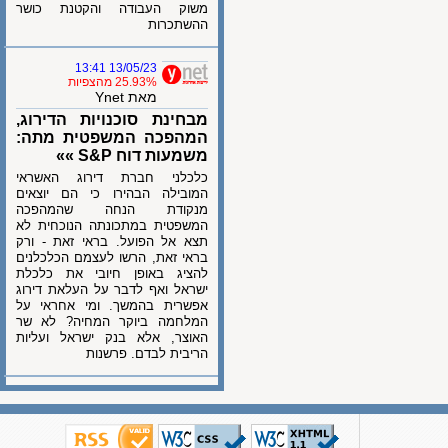
משוק העבודה והקטנת כושר
ההשתכרות
13/05/23 13:41
25.93% מהצפיות
מאת Ynet
מבחינת סוכנויות הדירוג,
המהפכה המשפטית מתה:
משמעות דוח S&P »»
כלכלני חברת דירוג האשראי
המובילה הבהירו כי הם יוצאים
מנקודת הנחה שהמהפכה
המשפטית במתכונתה הנוכחית לא
תצא אל הפועל. בראי זאת - ורק
בראי זאת, הרשו לעצמם הכלכלנים
להציג באופן חיובי את כלכלת
ישראל ואף לדבר על העלאת דירוג
אפשרית בהמשך. ומי אחראי על
המלחמה ביוקר המחיה? לא שר
האוצר, אלא בנק ישראל ועליות
הריבית לבדם. פרשנות