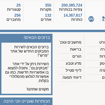
25
355
200,385,724
צפיות בכותרות
מקורות
קטגוריות
256
132
14,367,617
כותרות
אתרים
מחוברים
ברוכים הבאים!
מחשבים וטכנ'
ברוכים הבאים לשירות
בריאות
המבזקים החדש של אתר
"פרש"!
הורים
מדע וטבע
השירות ניתן על ידי אתר
"מבזקים.נט", ותוכלו למצוא
לייף סטייל
בו אפשרויות חדשות, כמו גם
אפשרות לגלוש מהסלולרי
דיווחי תנועה
בקלות.
מקווים שתהנו!
הכותרות שעניינו הכי הרבה