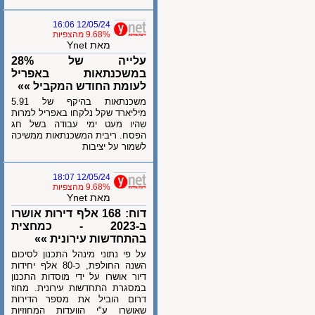
12/05/24 16:06
9.68% מהצפיות
מאת Ynet
עלייה של 28%
במשכנתאות באפריל
לעומת החודש המקביל »»
משכנתאות בהיקף של 5.91
מיליארד שקל נלקחו באפריל למרות
שהיו מעט ימי עבודה בשל חג
הפסח. ריבית המשכנתאות ממשיכה
לשמור על יציבות
12/05/24 18:07
9.68% מהצפיות
מאת Ynet
דוח: 168 אלף דירות אושרו
ב-2023 - כמחצית
בהתחדשות עירונית »»
על פי נתוני מינהל התכנון לסיכום
השנה החולפת, כ-80 אלף יחידות
דיור אושרו על ידי מוסדות התכנון
במסגרת התחדשות עירונית. מחוז
דרום הוביל את מספר הדירות
שאושרו ע"י הוועדות המחוזיות