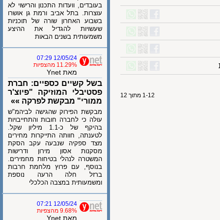
בעובדים, וועדות התכנון והרישוי לא
עוצרות. בתל אביב ורמת גן אושרו
בשבוע האחרון שורה של תוכניות
שעשויות להגדיל את ההיצע
משמעותית בשנים הבאות
12/05/24 07:29
11.29% מהצפיות
מאת Ynet
בשל קשיים כספיים: חברת
פסטיבלי המוזיקה "פיוצ'ר
1-12 מתוך 12
ממורי" מבקשת לפרקה »»
מבקשת הפירוק שהגישה לביהמ"ש
עולה כי לחברה חובות והתחייבויות
בהיקף של כ-1.1 מיליון שקל.
לטענתה, חוותה התייקרות מחירים
מצד ספקיה שנבעה עקב הסקת
מסקנות אסון מירון ודרישות
המשטרה לנהלי בטיחות מחמירים.
בנוסף, עם פרוץ מלחמת חרבות
ברזל חלה הרעה נוספת
ומשמעותית במצבה הכלכלי
12/05/24 07:21
9.68% מהצפיות
מאת Ynet