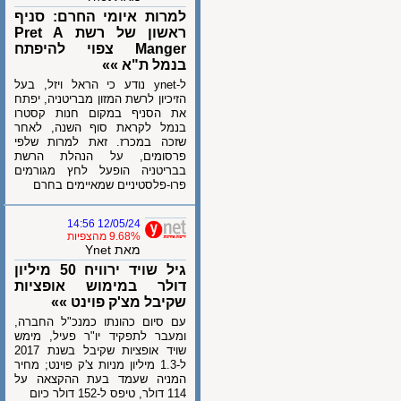
למרות איומי החרם: סניף
ראשון של רשת Pret A
Manger צפוי להיפתח
בנמל ת"א »»
ל-ynet נודע כי הראל ויזל, בעל
הזיכיון לרשת המזון מבריטניה, יפתח
את הסניף במקום חנות קסטרו
בנמל לקראת סוף השנה, לאחר
שזכה במכרז. זאת למרות שלפי
פרסומים, על הנהלת הרשת
בבריטניה הופעל לחץ מגורמים
פרו-פלסטיניים שמאיימים בחרם
12/05/24 14:56
9.68% מהצפיות
מאת Ynet
גיל שויד ירוויח 50 מיליון
דולר במימוש אופציות
שקיבל מצ'ק פוינט »»
עם סיום כהונתו כמנכ"ל החברה,
ומעבר לתפקיד יו"ר פעיל, מימש
שויד אופציות שקיבל בשנת 2017
ל-1.3 מיליון מניות צ'ק פוינט; מחיר
המניה שעמד בעת ההקצאה על
114 דולר, טיפס ל-152 דולר כיום