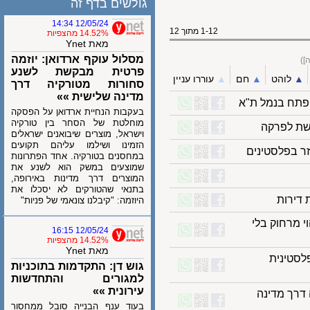
גולשים בדף זה
12/05/24 14:34
1-12 מתוך 12
14.52% מהצפיות
מאת Ynet
מסלול עוקף ארדואן: יוזמה
פרטית מבקשת לשנע
לוהט
▲︎
חם
▲︎
עוררו עניין
סחורות מטורקיה דרך
מדינה שלישית »»
בעקבות הנחיית ארדואן על הפסקה
מוחלטת של הסחר בין טורקיה
 לפרקה
וישראל, מוצרים שיבואנים ישראלים
הזמינו ושילמו עליהם תקועים
בפלסטינים
במחסנים בטורקיה. אחד הפתרונות
שמוצעים במשק הוא לשנע את
המוצרים דרך מדינות באירופה,
בתנאי שהטורקים לא יסכלו את
היוזמה: "קיבלנו צונאמי של פניות"
 מרחוק בלי
12/05/24 16:15
14.52% מהצפיות
מאת Ynet
לסטינית
גוש דן: התקדמות בתוכניות
למגורים והתחדשות
עירונית »»
ך מדינה
בעוד ענף הבנייה סובל ממחסור