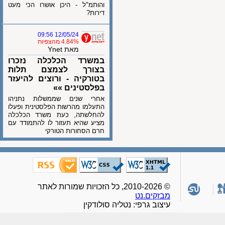
והותמ"ל - היכן אושרו הכי מעט
דירות?
12/05/24 09:56
4.84% מהצפיות
מאת Ynet
במשרד הכלכלה נזכרו
בצורך לצמצם תלות
בטורקיה - ורוצים להיעזר
בפלסטינים »»
אחרי שנים שממשלות נתניהו
התעלמו מהרשות הפלסטינית ופעלו
להחלשתה, כעת משרד הכלכלה
מציע שהיא תעזור לו להתמודד עם
חרם הסחורות הטורקי
© 2010-2026, כל הזכויות שמורות לאתר
מבזקים.נט
עיצוב גרפי: נטליה סולודקין