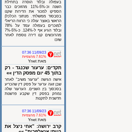
בעפולה ובלוד הוסרה בתחילת
השנה וכ-5%-11% מהזוכים כבר
הספיקו למכור את הדירות שקנו
בסבסוד ממשלתי. מנתוני הכלכלן
הראשי באוצר עולה כי הרווח הריאלי
למוכרים בעפולה עמד על 78%
ובלוד הגיע אף ל-124%. כ-5%-7%
מהרוכשים קנו דירה נוספת לאחר
שזכו
11/09/23 07:36
7.61% מהצפיות
מאת Ynet
תקדים: ערעור שכנגד - רק
בתוך 45 יום מפסק הדין »»
אישה הגישה "ערעור משיב" לאחר
שבן זוגה ערער על פסק דין שהכריע
בסכסוך בין השניים. הערעור שלה
נמחק בפסק דין שקבע פרשנות
חדשנית לתקנות
11/09/23 07:36
7.61% מהצפיות
מאת Ynet
קרב ירושה: "אחי ניצל את
היותי אנאלפבית" »»