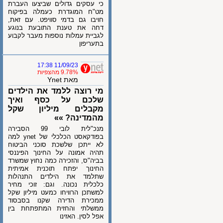
כי עסקים גדולים שביצעו העברת
מט"ח המוגדרת כעמלה בפיקוח
חויבו גם בדמי סוויפט. עם זאת,
דחה את טענת התובעת בנוגע
לגביית עמלות נוספות מעבר לקבוע
בתעריפון
11/09/23 17:38
9.78% מהצפיות
מאת Ynet
מי רוצה ללמד את הילדים
שלכם על כסף ואיך
מקבלים מיליון שקל
מהמדינה? »»
מנכ"לית לובי 99 הסבירה
בפודקאסט הכלכלי של ynet למה
לא ייתכן שלשכת סוכני הביטוח
תהיה אמונה על החינוך הפיננסי
בביה"ס, והזכירה כמה נחוץ שמשרד
החינוך יפתח תוכנית אמיתית
שתלמד את הילדים התנהלות
כלכלית נכונה. וגם: זוכי מחיר
למשתכן הרוויחו כמעט מיליון שקל
ממכירת הדירה שקנו בסבסוד
ממשלתי והחזית המתפתחת בין
אפל לסין. האזינו