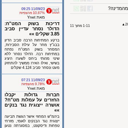
מדינה?
11/09/23 09:25
10.87% מהצפיות
מאת Ynet
דריכות בשוק המט"ח:
1-11 מתוך 11
הדולר נסחר עדיין סביב
3.85 שקלים »»
ברקע המתיחות הרבה סביב הדיון
בבג"ץ מחר על עילת הסבירות,
המסחר בשוק המט"ח נפתח
במתיחות רבה. הדולר נסחר ללא
שינוי מהותי ביחס לשערו היציג
בשישי, ואילו האירו ממשיך להתחזק
מעט ונסחר סביב 4.124 שקלים
11/09/23 07:21
9.78% מהצפיות
מאת Ynet
חברות גדולות יקבלו
החזרים על עמלות מט"ח?
אושרה ייצוגית נגד בנקים
»»
ביהמ"ש המחוזי אישר הגשת תביעה
ייצוגית נגד הבנקים לאומי, מזרחי
טפחות ודיסקונט, במסגרתה נטען