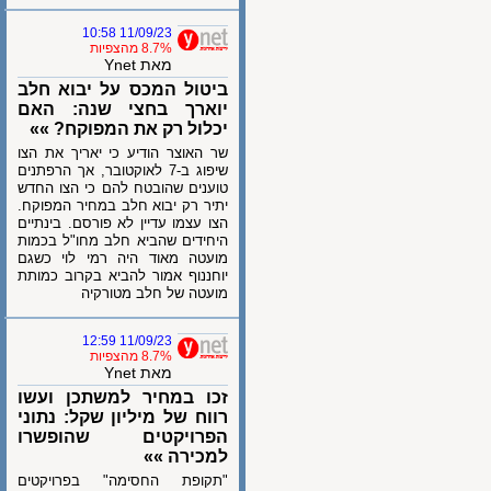
11/09/23 10:58
8.7% מהצפיות
מאת Ynet
ביטול המכס על יבוא חלב
יוארך בחצי שנה: האם
יכלול רק את המפוקח? »»
שר האוצר הודיע כי יאריך את הצו
שיפוג ב-7 לאוקטובר, אך הרפתנים
טוענים שהובטח להם כי הצו החדש
יתיר רק יבוא חלב במחיר המפוקח.
הצו עצמו עדיין לא פורסם. בינתיים
היחידים שהביא חלב מחו"ל בכמות
מועטה מאוד היה רמי לוי כשגם
יוחננוף אמור להביא בקרוב כמותת
מועטה של חלב מטורקיה
11/09/23 12:59
8.7% מהצפיות
מאת Ynet
זכו במחיר למשתכן ועשו
רווח של מיליון שקל: נתוני
הפרויקטים שהופשרו
למכירה »»
"תקופת החסימה" בפרויקטים