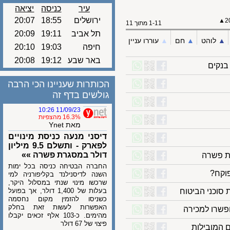
עיר
כניסה
יציאה
ירושלים
18:55
20:07
1-11 מתוך 11
תל אביב
19:11
20:09
לוהט
▲︎
חם
▲︎
עוררו עניין
חיפה
19:03
20:10
באר שבע
19:12
20:08
קים
הכותרות שעניינו הכי הרבה
גולשים בדף זה
11/09/23 10:26
16.3% מהצפיות
מאת Ynet
דיסני מנעה כניסת מינויים
לפארק - ותשלם 9.5 מיליון
דולר במסגרת פשרה »»
החברה הבטיחה כניסה בכל ימות
ח?
השנה לדיסנילנד בקליפורניה למי
שרכשו מינוי שנתי במסלול היקר,
וכני הביטוח
בעלות של 1,400 דולר, אך בפועל
כשניסו להזמין מקום נחסמה
האפשרות לעשות זאת בחלק
רו למכירה
מהימים. כ-103 אלף זכאים יקבלו
פיצוי של 67 דולר