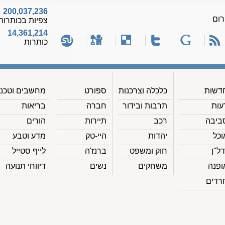
200,037,236
רום
צפיות בכותרות
14,361,214
כותרות
דשות
כלכלה וצרכנות
ספורט
מחשבים וטכנ'
עות
תרבות ובידור
חברה
בריאות
ביבה
רכב
תיירות
הורים
וכל
יהדות
היי-טק
מדע וטבע
דל"ן
חוק ומשפט
ברנז'ה
לייף סטייל
ופנה
משחקים
נשים
דיווחי תנועה
רדים