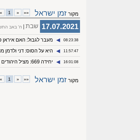
זמן ישראל
»
1
«
««
מקור
17.07.2021
שבת
ח' באב התש
◀︎
מעבר לגבול: האם איראן 
08:23:38
◀︎
היא על הסוס: דני ולדמן 
11:57:47
◀︎
יחידה 669: מציל היהודים מפראג מככב בספר ילדים חדש
16:01:08
זמן ישראל
»
1
«
««
מקור