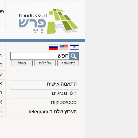
פו
ח
ד
ס
א
התאמה אישית
נ
חלון מבזקים
א
סטטיסטיקות
ח
הערוץ שלנו ב-Telegram