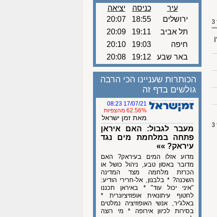
עיר
כניסה
יציאה
ירושלים
18:55
20:07
תל אביב
19:11
20:09
ן
חיפה
19:03
20:10
באר שבע
19:12
20:08
הכותרות שעניינו הכי הרבה
גולשים בדף זה
17/07/21 08:23
62.56% מהצפיות
מאת זמן ישראל
מעבר לגבול: האם איראן
פתחה במלחמת מים נגד
עיראק? »»
מדוע אזלו המים בעיראק? האם
מדובר באסון טבע, ניהול כושל או
הכרזת מלחמה מצד המדינה
השכנה? * בלבנון, אל-חרירי הודיע:
"איני יכול עוד" * באיראן תכננו
לחטוף עיתונאית אופוזיציונרית *
באלג'יר, אנשי האופוזיציה נמלטים
בסירות לכיוון אירופה * מי רוצה