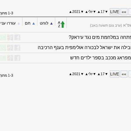
LIVE
»»
▼
17
▲
▼
יולי
▲
▼
2021
▲
1-3 מתוך 3
▲︎
לוהט
▲︎
חם
▲︎
עוררו עניי
פ"א
(ערב צום תשעה באב)
פתחה במלחמת מים נגד עיראק?
מובילה את ישראל לבכורה אולימפית בענף הרכיבה
LIVE
»»
▼
17
▲
▼
יולי
▲
▼
2021
▲
1-3 מתוך 3