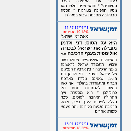
לעצור את המסיבה בערב
הסעודית? * וחמש שנים חלפו מאז
ניסיון ההפיכה בטורקיה * קסניה
סבטלובה מסכמת שבוע במזה"ת
17/07/21 11:57
19.18% מהצפיות
מאת זמן ישראל
היא על הסוס: דני ולדמן
מובילה את ישראל לבכורה
אולימפית בענף הרכיבה »»
במשחקים האולימפיים, שיחלו בעוד
שבוע, תתמודד ישראל לראשונה
בענף הרכיבה * בין ארבעת הנציגים
של ישראל בענף - דני ולדמן בת
ה-36, שאמנם נולדה בארצות
הברית ומתגוררת בהולנד, אך גאה
במיוחד להתחרות תחת דגל
כחול-לבן * היא מספרת איך
התחילה האהבה לסוסים, כיצד
פעלה לפיתוח הענף בארץ ולמה
הרכיבה נפגעה בקורונה יותר מענפי
ספורט אחרים
17/07/21 16:01
18.26% מהצפיות