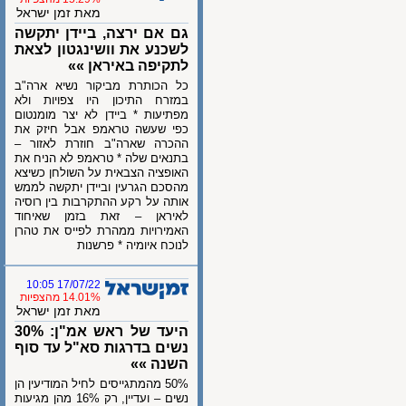
מאת זמן ישראל
גם אם ירצה, ביידן יתקשה
לשכנע את וושינגטון לצאת
לתקיפה באיראן »»
כל הכותרת מביקור נשיא ארה"ב
במזרח התיכון היו צפויות ולא
מפתיעות * ביידן לא יצר מומנטום
כפי שעשה טראמפ אבל חיזק את
ההכרה שארה"ב חוזרת לאזור –
בתנאים שלה * טראמפ לא הניח את
האופציה הצבאית על השולחן כשיצא
מהסכם הגרעין וביידן יתקשה לממש
אותה על רקע ההתקרבות בין רוסיה
לאיראן – זאת בזמן שאיחוד
האמירויות ממהרת לפייס את טהרן
לנוכח איומיה * פרשנות
17/07/22 10:05
14.01% מהצפיות
מאת זמן ישראל
היעד של ראש אמ"ן: 30%
נשים בדרגות סא"ל עד סוף
השנה »»
50% מהמתגייסים לחיל המודיעין הן
נשים – ועדיין, רק 16% מהן מגיעות