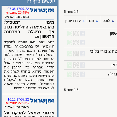
גולשים בדף זה
17/07/22 07:36
1-5 מתוך 5
25.48% מהצפיות
מאת זמן ישראל
לוהט
▲︎
חם
▲︎
עוררו עניין
מינוי רמטכ"ל:
בהרב-מיארה החליטה נכון,
אך נכשלה במבחנה
הראשון »»
כחצי שנה מאז מונתה לתפקיד
היועמ"ש, גלי בהרב-מיארה עמדה
מול האתגר המשמעותי הראשון -
יבורי בלובי
ונכשלה בו * האישור שנתנה לשר
הביטחון למנות רמטכ"ל בתקופת
הבחירות הוא צפוי והגיוני * אבל
הדרך שבחרה כדי להלבין את
האישור, כשהיא בוחרת לשחק את
ה
אותו משחק העמדת פנים שמתקיים
מאז ומתמיד, כאילו יש "שיקולים
ביטחוניים", מעידה שבהרב-מיארה
לא באה כדי לשנות * פרשנות
1-5 מתוך 5
17/07/22 16:11
22.93% מהצפיות
מאת זמן ישראל
ארגוני שמאל למפקח על