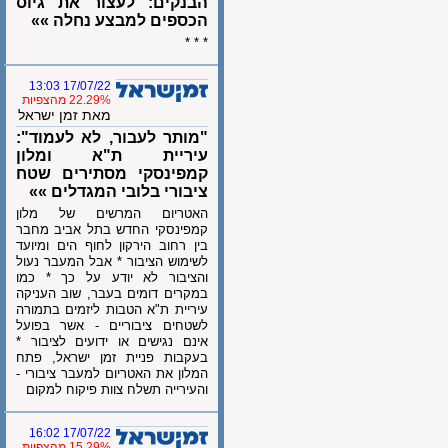
הבנקים: לעצור את גיוס
הכספים למבצע נחלה »»
* * *
17/07/22 13:03
22.29% מהצפיות
מאת זמן ישראל
"מותר לעבור, לא לעמוד":
עיריית ת"א ומלון
קמפינסקי מסתירים שטח
ציבורי בלובי המגדלים »»
האטריום המרשים של מלון
קמפינסקי החדש בתל אביב מחבר
בין רחוב הירקון לחוף הים ומיועד
לשימוש הציבור * אבל המעבר נעול
והציבור לא יודע על כך * כמו
במקרים דומים בעבר, שוב העניקה
עיריית ת"א הטבות ליזמים בתמורה
לשטחים ציבוריים - אשר בפועל
אינם נגישים או ידועים לציבור *
בעקבות פניית זמן ישראל, פתח
המלון את האטריום למעבר ציבורי -
והעירייה תשלח צוות פיקוח למקום
17/07/22 16:02
15.29% מהצפיות