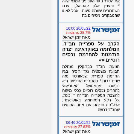
את הסדר ניגוד העניינים המלא שלה
* ובעניין אלון קסטיאל, ועדת
השחרורים עשתה טעות - אבל לא זו
שהמבקרים מטיחים בה
20/05/22 16:00
28.7% מהצפיות
מאת זמן ישראל
הקרב על ספריית חב"ד:
המלחמה באוקראינה יצרה
הזדמנות להחרמת נכסים
רוסיים »»
תנועת חב"ד בברוקלין מנהלת
תביעה משפטית נגד רוסיה בגין
החרמת ספריית שניאורסון מזה
שנים רבות * במסגרת התביעה היא
דורשת מהממשל האמריקאי
להחרים נכסים רוסיים ככלי מיקוח
להשבת הספרייה הנדירה * כעת,
על רקע המלחמה באוקראינה,
ארה"ב החרימה את אחד הנכסים
שחב"ד דרשה
20/05/22 06:46
27.83% מהצפיות
מאת זמן ישראל