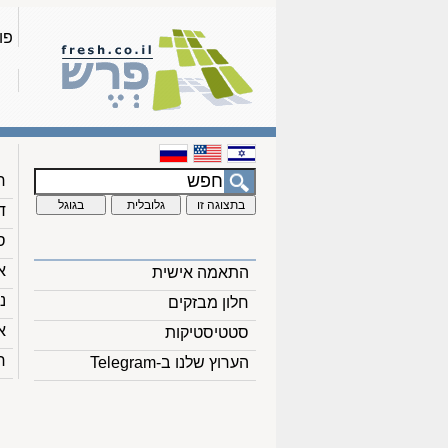
פו
ח
ד
ס
א
התאמה אישית
נ
חלון מבזקים
א
סטטיסטיקות
ח
הערוץ שלנו ב-Telegram