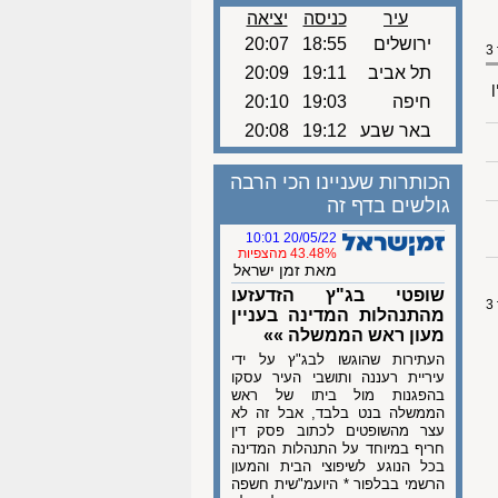
עיר
כניסה
יציאה
ירושלים
18:55
20:07
תל אביב
19:11
20:09
ן
חיפה
19:03
20:10
באר שבע
19:12
20:08
הכותרות שעניינו הכי הרבה
גולשים בדף זה
20/05/22 10:01
43.48% מהצפיות
מאת זמן ישראל
שופטי בג"ץ הזדעזעו
מהתנהלות המדינה בעניין
מעון ראש הממשלה »»
העתירות שהוגשו לבג"ץ על ידי
עיריית רעננה ותושבי העיר עסקו
בהפגנות מול ביתו של ראש
הממשלה בנט בלבד, אבל זה לא
עצר מהשופטים לכתוב פסק דין
חריף במיוחד על התנהלות המדינה
בכל הנוגע לשיפוצי הבית והמעון
הרשמי בבלפור * היועמ"שית חשפה