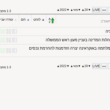
LIVE
»»
▼
20
▲
▼
מאי
▲
▼
2022
▲
1-3 מתוך 3
▲︎
לוהט
▲︎
חם
▲︎
עוררו עניי
תשפ"ב
יה
הלות המדינה בעניין מעון ראש הממשלה
מלחמה באוקראינה יצרה הזדמנות להחרמת נכסים
LIVE
»»
▼
20
▲
▼
מאי
▲
▼
2022
▲
1-3 מתוך 3