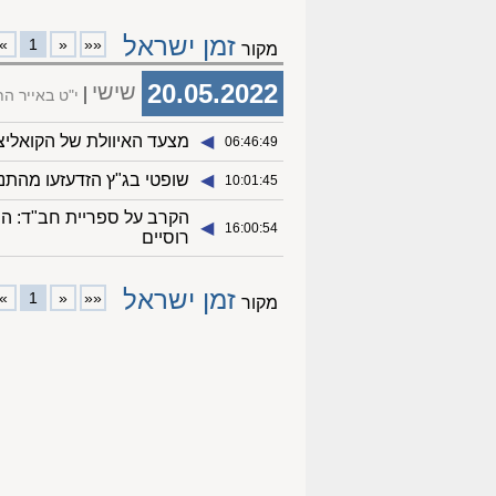
זמן ישראל
»
1
«
««
מקור
20.05.2022
שישי
י"ט באייר ה
◀︎
מצעד האיוולת של הקואליצ
06:46:49
◀︎
שופטי בג"ץ הזדעזעו מהתנ
10:01:45
הקרב על ספריית חב"ד: ה
◀︎
16:00:54
רוסיים
זמן ישראל
»
1
«
««
מקור