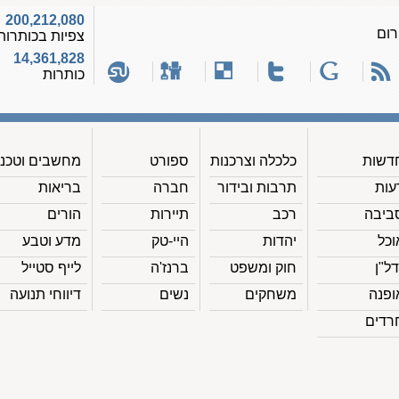
200,212,080
רום
צפיות בכותרות
14,361,828
כותרות
דשות
כלכלה וצרכנות
ספורט
מחשבים וטכנ'
עות
תרבות ובידור
חברה
בריאות
ביבה
רכב
תיירות
הורים
וכל
יהדות
היי-טק
מדע וטבע
דל"ן
חוק ומשפט
ברנז'ה
לייף סטייל
ופנה
משחקים
נשים
דיווחי תנועה
רדים