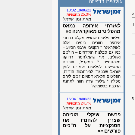
גולשים בדף זה
19/06/22 13:02
25.3% מהצפיות
מאת זמן ישראל
ן
לאזרחי אירופה נמאס
מהפליטים מאוקראינה »»
מיליוני פליטים שמצאו מקלט ברחבי
אירופה חוזרים בימים אלה
לאוקראינה * תקציבי ארגוני הסיוע –
כמו גם סבלנות האזרחים – הולכים
ואוזלים, אף שהמלחמה רחוקה
מלהסתיים * במקביל, עובדים
המסייעים לפליטים אומרים לזמן
ישראל שבניגוד להירתמות הזריזה,
הפליטים הלא־אירופאים זוכים ליחס
מפלה * גילעד שדה חוזר לתחנת
הרכבת בפשמישל
19/06/22 16:04
24.7% מהצפיות
מאת זמן ישראל
פרשת שיקלי מוכיחה
שצריך להחמיר את
הסנקציות על ח"כים
פורשים »»