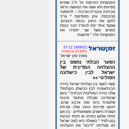
הסנקציות הקיימות על ח"כ שפרש
מסיעתו ולא עשה את המעשה הראוי
מבחינה ציבורית וערכית – להתפטר
מהכנסת, אינן מספיקות * צריך
לתקן את החוק בכמה היבטים,
שמצד אחד יקלו להגדיר חבר כנסת
כפורש ומצד שני יחמירו את
הסנקציות עליו * פרשנות
19/06/22 07:12
22.89% מהצפיות
מאת זמן ישראל
הפער הבלתי נתפס בין
ההצלחה המדינית של
ישראל לבין כישלונה
הפוליטי »»
קשה לגשר בין הצלחת ישראל בזירה
הבינלאומית לבין הכישלון הקולוסלי
שלה בזירה הפוליטית הביתית * בזמן
שהמדינה סובלת מחוסר יציבות
שלטונית כרוני מזה ארבע שנים,
דווקא מדיניות החוץ שלה פורחת
וקוצרת הישגים משמעותיים - בין אם
תחת שלטון נתניהו או תחת הנהגת
בנט-לפיד * השאלה היא למה ישראל
לא מצליחה "לייבא" את ההצלחה