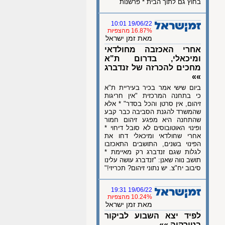
בחוץ גם לתוך הבית * פרשנות
19/06/22 10:01
16.87% מהצפיות
מאת זמן ישראל
אחרי האכזבה מחולדאי
ומיכאלי, בדרום ת"א
מחכים להכרזה של זנדברג
»»
ביום שישי אמר בכיר בעיריית ת"א
כי בתחנה המרכזית "אין חריגות
זיהום, אין סרטן והכל בסדר" * אלא
שהמשרד להגנת הסביבה כבר קבע
שהתחנה היא מפגע זיהום חמור
ופינוי האוטובוסים לא סובל דיחוי *
אחרי שחולדאי ומיכאלי דחו את
הפינוי בשנים, התושבים התאכזבו
לגלות שגם זנדברג רק מאיימת *
תושב נווה שאנן: "זנדברג עושה עלינו
סיבוב יח"צ. יש נתוני זיהום? תכריזי!"
19/06/22 19:31
10.24% מהצפיות
מאת זמן ישראל
לפיד יצא השבוע לביקור
בטורקיה »»