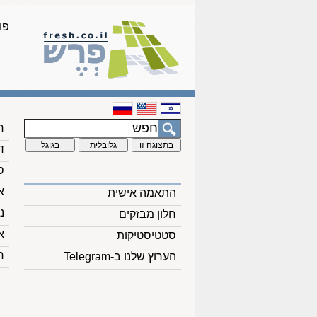
פו
ח
ד
ס
א
התאמה אישית
נ
חלון מבזקים
א
סטטיסטיקות
ח
הערוץ שלנו ב-Telegram