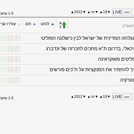
LIVE
»»
▼
19
▲
▼
יוני
▲
▼
2022
▲
1-5 מתוך 5
▲︎
לוהט
▲︎
חם
▲︎
עוררו עניי
התשפ"ב
לחה המדינית של ישראל לבין כישלונה הפוליטי
כאלי, בדרום ת"א מחכים להכרזה של זנדברג
ליטים מאוקראינה
ך להחמיר את הסנקציות על ח"כים פורשים
טורקיה
LIVE
»»
▼
19
▲
▼
יוני
▲
▼
2022
▲
1-5 מתוך 5