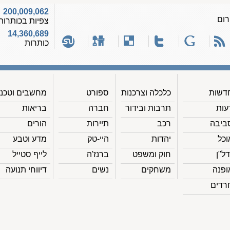
200,009,062
רום
צפיות בכותרות
14,360,689
כותרות
דשות
כלכלה וצרכנות
ספורט
מחשבים וטכנ'
עות
תרבות ובידור
חברה
בריאות
ביבה
רכב
תיירות
הורים
וכל
יהדות
היי-טק
מדע וטבע
דל"ן
חוק ומשפט
ברנז'ה
לייף סטייל
ופנה
משחקים
נשים
דיווחי תנועה
רדים