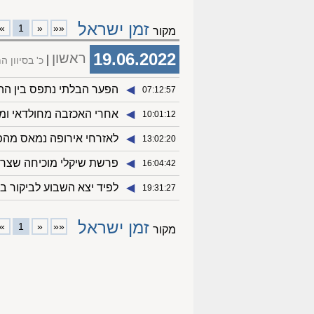
זמן ישראל
»
1
«
««
מקור
19.06.2022
ראשון
כ' בסיוון 
◀︎
הפער הבלתי נתפס בין ההצ
07:12:57
◀︎
אחרי האכזבה מחולדאי ומי
10:01:12
◀︎
לאזרחי אירופה נמאס מהפ
13:02:20
◀︎
פרשת שיקלי מוכיחה שצרי
16:04:42
◀︎
לפיד יצא השבוע לביקור ב
19:31:27
זמן ישראל
»
1
«
««
מקור