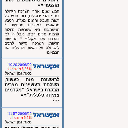
מהצפוי »»
חמש שנים אחרי השרפה הגדולה
בנטף והרי ירושלים, דוח חדש של
רשות הטבע והגנים מגלה: הטבע
מתאושש במהירות מפתיעה *
המשמעות היא ששרפות גדולות
גורמות נזקים רבים, אבל הן לא
בהכרח אסון אקולוגי * החדשות
הרעות: השרפה סייעה לתנים
להשתלט על האיזור ולהעלים את
הצבאים
20/06/22 10:20
6.86% מהצפיות
מאת זמן ישראל
לראשונה מזה כעשור,
משלחת תעשיינים מצרית
מבקרת בישראל: "מקדמים
צמיחה כלכלית" »»
* * *
20/06/22 11:57
6.5% מהצפיות
מאת זמן ישראל