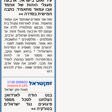
עיר ואוּם בישראל: ארבעת
מעגלי הזהות של אחמד
אבו עמאד מחאמיד. כתבה
חמישית בסדרה »»
מזה שני עשורים שאחמד אבו עמאד
מחאמיד, מורה לאזרחות ומנהל בית
ספר, מבקש מתלמידיו לדרג את
עצמם לפי ארבעה מעגלי זהות: עד
כמה הם מרגישים ישראלים, ערבים,
מוסלמים - ופלסטינים * התשובות,
הוא אומר, משתנות משנה לשנה -
"והגורם שהכי משפיע זו המדיניות
הישראלית" * בראיון חשוף ונוקב,
הוא מספר איך זה לחיות
בסכיזופרניה: לתמוך בציונות, לעודד
את מכבי, לאהוב את עומר אדם,
לבכות מסרטי שואה - ועדיין להרגיש
דחוי
20/06/22 17:00
6.14% מהצפיות
מאת זמן ישראל
בנט הודה לארדואן:
הצלחנו לסכל מספר
פיגועים נגד ישראלים
בטורקיה »»