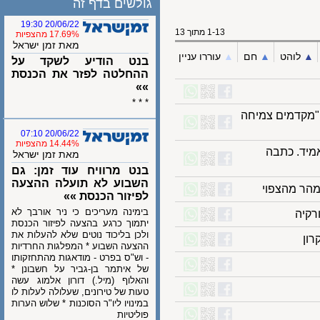
גולשים בדף זה
20/06/22 19:30
1-13 מתוך 13
17.69% מהצפיות
מאת זמן ישראל
לוהט
▲︎
חם
▲︎
עוררו עניין
בנט הודיע לשקד על
ההחלטה לפזר את הכנסת
»»
* * *
קדמים צמיחה
20/06/22 07:10
14.44% מהצפיות
ד. כתבה
מאת זמן ישראל
בנט מרוויח עוד זמן: גם
השבוע לא תועלה ההצעה
 מהצפוי
לפיזור הכנסת »»
בימינה מעריכים כי ניר אורבך לא
יה
יתמוך כרגע בהצעה לפיזור הכנסת
ולכן בליכוד נוטים שלא להעלות את
ההצעה השבוע * המפלגות החרדיות
- וש"ס בפרט - מודאגות מהתחזקותו
של איתמר בן-גביר על חשבונן *
והאלוף (מיל.) דורון אלמוג עשה
טעות של טירונים, שעלולה לעלות לו
במינויו ליו"ר הסוכנות * שלוש הערות
פוליטיות