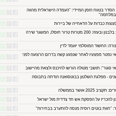
ה הסדר בטווח הזמן המיידי: "העמדה הישראלית מהווה
 במלחמה"
צות כבדות על הדאחייה של ביירות
יממה של פעילות עוצמתית בלבנון ובעזה: 200 מטרות טרור חוסלו, המשגר שירה
נורה: החשוד המוסלמי יועמד לדין
כאי נפטר מפצעיו לאחר שנפגע קשה בדרום הרצועה לפני
 סגור": תושבי מטולה הורשו להיכנס ולצאת מהיישוב
ך היסטורי: אחרי 58 שנים - מפלגת השלטון בבוטסואנה הודתה בתבוסה
202 אושר בממשלה
ון להכריז על הפסקת אש חד צדדית מול ישראל
יר: "חוות בוטים רוסית מנסה להתערב בבחירות"