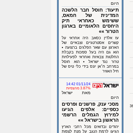
היום
תיעוד: חוסל חבר הלשכה
המדינית של חמאס,
ששימש כאחראי תיק
היחסים הלאומיים בארגון
הטרור »»
עז אלדין כסאב היה אחראי על
קשרים אסטרטגיים וצבאיים של
הארגון עם שאר הפלגים ברצועה •
הוא גם היה בעל סמכות בקבלת
החלטות צבאיות ואחראי לפעילויות
טרור נגד ישראל • הוא חוסל
במרחב ח׳אן יונס בידי כלי טיס של
חיל האוויר
01/11/24 14:42
3.87% מהצפיות
מאת ישראל
היום
מסכי ענק, פרשנים ופרסים
כספיים: אלפים הגיעו
למירוץ הגמלים הרשמי
הראשון בישראל »»
יהודים ובדואים מכל רחבי הארץ
הגיעו לרמת הנגב על מנת לצפות