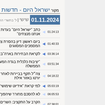
ישראל היום - חדשות
מקור
01.11.2024
שישי
ל' בתשרי ה
כתב "ישראל היום" בעדות מ
◀︎
01:24:13
אנחנו מנצחים"
ביום ראשון: דיון בהסרת 
◀︎
01:40:33
המסמכים המסווגים
◀︎
לקראת הבחירות בארה"ב: מ
03:36:14
"יציבות כלכלית בגדה המע
◀︎
03:51:34
הממשלה
צה״ל תקף בביירות לאחר 
◀︎
04:18:22
יורטו באזור אילת
◀︎
למי קראת "אידיוט שימושי"
05:03:19
◀︎
לא להסכם מחורר שיהפוך א
06:05:53
הקרב על התקציב: השרים י
◀︎
07:38:01