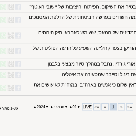
בטיח את השיקום, הפיתוח והיציבות של יישובי העוטף"
כמה חשודים בפרשה הביטחונית של הדלפת המסמכים
המדינית של חמאס, ששימש כאחראי תיק היחסים
וריקן בצפון קרוליינה השפיע על הדעה הפוליטית של
ורי גורדין, נחבל במהלך סיור מבצעי בלבנון
ת ריגול וסייבר שמסעירה את איטליה
"אין שלום כי אנשים בארה"ב ובמזה"ת לא עושים את
LIVE
»»
»
1
«
««
▼
01
▲
▼
נובמבר
▲
▼
2024
▲
1-36 מתוך 36