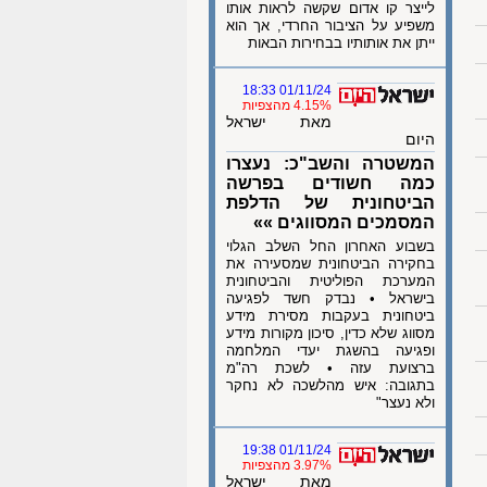
לייצר קו אדום שקשה לראות אותו
משפיע על הציבור החרדי, אך הוא
ייתן את אותותיו בבחירות הבאות
01/11/24 18:33
4.15% מהצפיות
מאת ישראל
היום
המשטרה והשב"כ: נעצרו
כמה חשודים בפרשה
הביטחונית של הדלפת
המסמכים המסווגים »»
בשבוע האחרון החל השלב הגלוי
בחקירה הביטחונית שמסעירה את
המערכת הפוליטית והביטחונית
בישראל • נבדק חשד לפגיעה
ביטחונית בעקבות מסירת מידע
מסווג שלא כדין, סיכון מקורות מידע
ופגיעה בהשגת יעדי המלחמה
ברצועת עזה • לשכת רה"מ
בתגובה: איש מהלשכה לא נחקר
ולא נעצר"
01/11/24 19:38
3.97% מהצפיות
מאת ישראל