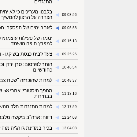
מתנגדים
בלבנון מעריכים כי לא יהי
◀︎
09:03:56
הצהרה על הרצון להמשיך
◀︎
לאחר ימים של הפסקה: הפצ
09:05:58
◀︎
09:15:13
למפרץ חיפה הושמד
◀︎
צעד לבית כנסת בשיקגו - ו
09:25:26
הותר לפרסום: סרן ירדן ז
◀︎
10:46:34
כחודשיים
◀︎
למרות שהוכרזה "שטח צבאי
10:48:37
מהפ
◀︎
11:13:16
בבחירות
◀︎
למרות התנגדות חלק מהשרים: תקציב 5
12:17:59
◀︎
דיווח: ארה"ב ביקשה מלבנ
12:24:08
◀︎
בכיר במדינת ג'ורג'יה מזה
13:04:08