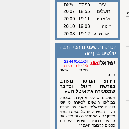
עיר
כניסה
יציאה
ירושלים
18:55
20:07
תל אביב
19:11
20:09
ן
חיפה
19:03
20:10
באר שבע
19:12
20:08
הכותרות שעניינו הכי הרבה
גולשים בדף זה
01/11/24 22:44
9.21% מהצפיות
מאת ישראל
היום
דיווח: המוסד מעורב
בפרשת ריגול וסייבר
שמסעירה את איטליה »»
מסמכים שדלפו מחקירת משטרה
במילאנו חושפים לכאורה כי שני
סוכנים ישראלים נפגשו עם חברת
חקירות בעיר לדיון על משימה בשווי
מיליון יורו • המטרה: השגת מידע על
גורמים ברוסיה וחשיפת העברות
כספים לקבוצת "ואגנר"