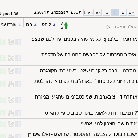
LIVE
»»
»
1
«
««
▼
01
▲
▼
נובמבר
▲
▼
2024
▲
1-36 מתוך 36
▲︎
לוהט
▲︎
חם
▲︎
עוררו עניי
תשפ"ה
(ראש חודש)
התמרון בלבנון: "כל מי שהיה בפנים יגיד לכם שבצפון
צו איסור הפרסום על הפרשה החמורה של הדלפת
סתמן - הרפובליקנים ישלטו בשני בתי הקונגרס
רבית חיונית לביטחון": בארה"ב תוקפים את החלטת
אזהרת דו״צ בערבית; שני כטב"מים שהגיעו ממזרח
? הציבור הדתי-לאומי בוער סביב סוגיית הגיוס
ת תושבי הצפון למגן אנושי
שובו הבוקר להצבעה | ההסכמות שהושגו - ואלו שעדיין