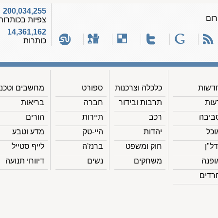
200,034,255
רום
צפיות בכותרות
14,361,162
כותרות
דשות
כלכלה וצרכנות
ספורט
מחשבים וטכנ'
עות
תרבות ובידור
חברה
בריאות
ביבה
רכב
תיירות
הורים
וכל
יהדות
היי-טק
מדע וטבע
דל"ן
חוק ומשפט
ברנז'ה
לייף סטייל
ופנה
משחקים
נשים
דיווחי תנועה
רדים