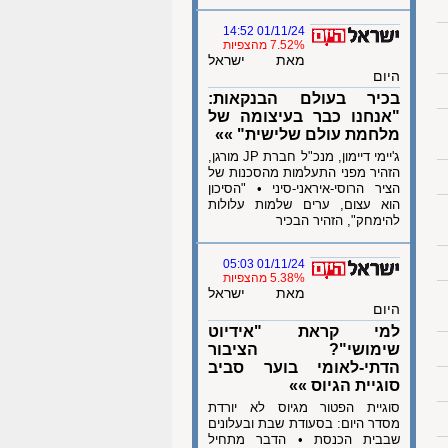
01/11/24 14:52
7.52% מהצפיות
מאת ישראל
היום
בכיר בעולם הבנקאות:
"אנחנו כבר בעיצומה של
מלחמת עולם שלישית" »»
ג'יימי דיימון, מנכ"ל חברת JP מורגן,
הזהיר מפני התעלמות מהסכנות של
הציר הרוסי-איראני-סיני • "הסיכון
הוא עצום, ערים שלמות עלולות
להימחק", הזהיר הבכיר
01/11/24 05:03
5.38% מהצפיות
מאת ישראל
היום
למי קראת "אידיוט
שימושי"? הציבור
הדתי-לאומי בוער סביב
סוגיית הגיוס »»
סוגיית הפטור מגיוס לא יורדת
מסדר היום: בסעודת שבת ובעלונים
שבבית הכנסת • הדבר מתחיל