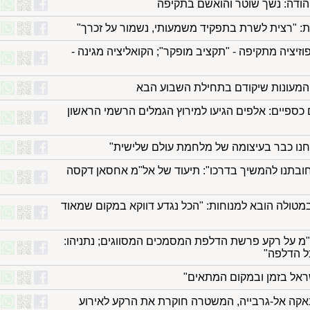
יהודה: נשך שוטר והואשם בתקיפה
ות: "רצית לשרת בתפקיד משמעותי, נשמור על זכרך"
קציב 2025: האופוזיציה מתקיפה - "תקציב מופקר"; הקואליציה מגינה -
ק המעונות שיקודם בתחילת השבוע הבא
 כספיים: אלפים הגיעו למירוץ הגמלים הרשמי הראשון
חנו כבר בעיצומה של מלחמת עולם שלישית"
חובתנו להמשיך בדרכו": תיעוד של אל"מ אחסאן דקסה
 במטולה הובא למנוחות: "הכל נגדע דווקא במקום שמאוד
"מ על רקע פרשת הדלפת המסמכים המסווגים; נתניהו:
ל הדלפה"
ישראל בזמן ובמקום המתאים"