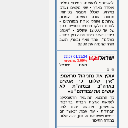
ולהשתתף לראשונה במירוץ גמלים
מוסדר בארץ • שני מקצים נערכו
באירוע, שכלל אמצעי בטיחות,
תחנות עזרה ראשונה, עמדות
שירותים ואוהלי אירוח מסורתיים •
לזוכים חולקו פרסים כספיים בסך
של עד 12,000 שקלים • ״אנחנו
ביחד ונישאר ביחד ונחיה כאן ביחד -
בשלום״, אמר נואף נבארי, תושב
חורה שהנחה את הטקס
01/11/24 22:57
3.69% מהצפיות
מאת ישראל
היום
עוקץ את נתניהו? טראמפ:
"אין שלום כי אנשים
בארה"ב ובמזה"ת לא
עושים את עבודתם" »»
כך התבטא המועמד הרפובליקני
לנשיאות ארצות הברית בדירבורן
שבמישיגן, ארבעה ימים לפני
הבחירות • עוד אמר: "כאשר הם
ייפגשו ויעשו את זה נכון, יהיה שלום
במזרח התיכון"