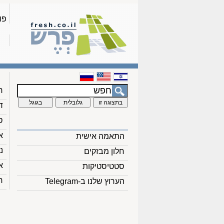
פו
ח
ד
ס
א
התאמה אישית
נ
חלון מבזקים
א
סטטיסטיקות
ח
הערוץ שלנו ב-Telegram