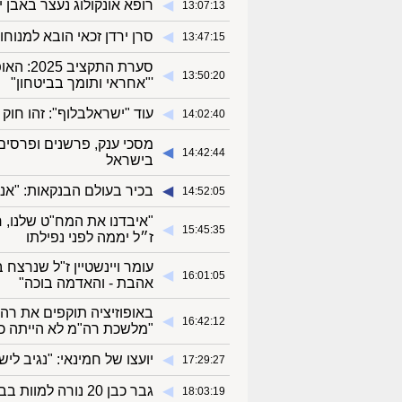
◀︎
רופא אונקולוג נעצר באבן 
13:07:13
◀︎
סרן ירדן זכאי הובא למנוח
13:47:15
סערת הת
◀︎
13:50:20
'"אחראי ותומך בביטחון"
◀︎
עוד "ישראלבלוף": זהו חו
14:02:40
מסכי ענק, פרשנים ופרסים
◀︎
14:42:44
בישראל
◀︎
בכיר בעולם הבנקאות: "אנ
14:52:05
"איבדנו את המח"ט שלנו, 
◀︎
15:45:35
ז״ל יממה לפני נפילתו
עומר ויינשטיין ז"ל שנרצח
◀︎
16:01:05
אהבת - והאדמה בוכה"
באופוזיציה תוקפים את רה
◀︎
16:42:12
"מלשכת רה"מ לא הייתה כ
◀︎
יועצו של חמינאי: "נגיב ל
17:29:27
◀︎
גבר כבן 20 נורה למוות בבאקה אל-גרבייה, המשטרה חוקרת את הרקע לאירוע
18:03:19