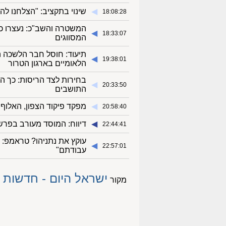
◀︎
שינוי בתקציב: "הצלחנו לה
18:08:28
המשטרה והשב"כ: נעצרו 
◀︎
18:33:07
המסווגים
תיעוד: חוסל חבר הלשכה 
◀︎
19:38:01
הלאומיים בארגון הטרור
בחירות לצד הריסות: כך הה
◀︎
20:33:50
התושבים
◀︎
מפקד פיקוד הצפון, האלוף א
20:58:40
◀︎
דיווח: המוסד מעורב בפרש
22:44:41
עוקץ את נתניהו? טראמפ: 
◀︎
22:57:01
עבודתם"
ישראל היום - חדשות
מקור