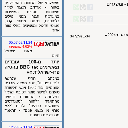
משמעותי של הכוחות האמריקנים
ומשגרים
באזור • ארה"ב תשגר לאזור
משחתות נוספות המצוידות
במערכות הגנה מפני טילים
בליסטיים, טייסת מטוסי קרב,
מטוסי תדלוק ומפציצים בעלי טווח
ארוך
▲
2024
▼
1-34 מתוך 34
02/11/24 05:57
4.62% מהצפיות
מאת ישראל
היום
יותר מ-100 עובדים
מאשימים את BBC בהטיה
פרו-ישראלית »»
במכתב חריף שנחשף
ב"אינדיפנדנט", יותר ממאה עובדים
אנונימיים ועוד כ-130 אנשי תקשורת
טוענים לסיקור מוטה לטובת ישראל
במלחמה • החתומים דורשים
מהתאגיד "לחזור לסטנדרטים
עיתונאיים גבוהים" ולדווח "ללא
מורא או משוא פנים" • התאגיד
מכחיש את הטענות
02/11/24 12:23