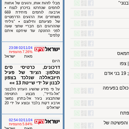
י"
מבלי לזהות אותו, ורגעים של אחוות
לוחמים שנחרטו בזיכרון לנצח •
ארבעה לוחמים מיחידת 669
משחזרים את הרגעים הדרמטיים
של פציעתם וחילוצם • "גיליתי
שההרוגים הם חבריי שחצי שעה
לפני ההזנקה עוד שיחקנו איתם
קלפים"
02/11/24 23:08
7.26% מהצפיות
אס
מאת ישראל
היום
ו
דרכונים, כרטיסי סים
וטלפון: הציוד של פעיל
דיווח: כוח קומנדו ימי ישראלי "שבה" מחבל חיזבאללה בעומק לבנון; 19 בני אדם
חיזבאללה שנלכד בצפון
לבנון על ידי שייטת 13 »»
לם בפעימה
על פי מידע שהשיג הערוץ הלבנוני
"אל-ג'דיד", מבצע החטיפה
שהתבצע בעיר אל-בתרון נמשך
ארבע דקות בלבד ובוצע על ידי 20
ישראלים
ח
02/11/24 02:54
- והפשיטה של
5.84% מהצפיות
מאת ישראל