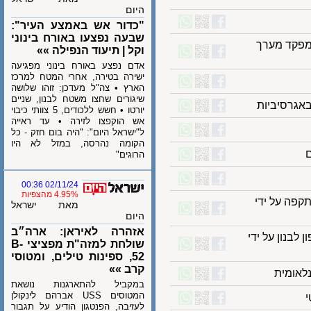
היום
"כדור אש באמצע העיר":
שבעה נפצעו באורח בינוני
קד מערך
וקל | תיעוד הנפילה »»
אדם נפצע באורח בינוני מפגיעה
ישירה בטירה, אחרי המטח למרכז
הארץ • צה"ל מעדכן: זוהו שלושה
שיגורים שחצו משטח לבנון, שניים
רסיביות
יורטו • חשש ללכודים, 5 צוותי כיבוי
אש הוקפצו לזירה • עד ראייה
ל"ישראל היום": "היה בום חזק - כל
הקומה נהרסה, במזל לא היו
הרוגים"
02/11/24 00:36
4.95% מהצפיות
 על ידי
מאת ישראל
היום
אזהרה לאיראן: ארה״ב
נון על ידי
שולחת למזה"ת מפציצי B-
52, ספינות טילים, ומטוסי
קרב »»
ומית
במקביל להתארגנות נושאת
המטוסים USS אברהם לינקולן
לעזיבה, הפנטגון הודיע על תגבור