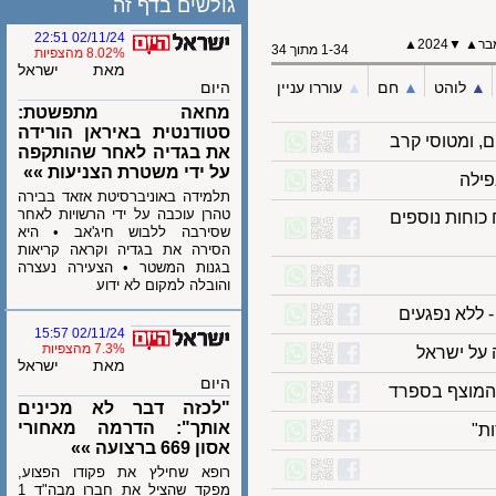
גולשים בדף זה
02/11/24 22:51
▲
2024
▼
1-34 מתוך 34
8.02% מהצפיות
מאת ישראל
לוהט
▲︎
חם
▲︎
עוררו עניין
היום
מחאה מתפשטת:
סטודנטית באיראן הורידה
את בגדיה לאחר שהותקפה
על ידי משטרת הצניעות »»
ה
תלמידה באוניברסיטת אזאד בבירה
טהרן עוכבה על ידי הרשויות לאחר
חות נוספים
שסירבה ללבוש חיג'אב • היא
הסירה את בגדיה וקראה קריאות
בגנות המשטר • הצעירה נעצרה
והובלה למקום לא ידוע
לא נפגעים
02/11/24 15:57
7.3% מהצפיות
 ישראל
מאת ישראל
היום
מוצף בספרד
"לכזה דבר לא מכינים
אותך": הדרמה מאחורי
אסון 669 ברצועה »»
רופא שחילץ את פקודו הפצוע,
מפקד שהציל את חברו מבה"ד 1