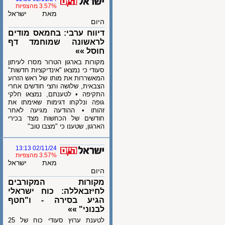
3.57% מהצפיות
מאת ישראל
היום
דיווח ערבי: בחמאס מודים
לראשונה שמוחמד דף
חוסל »»
מקורות בארגון הטרור מסרו לעיתון
סעודי כי נמצאו "אינדיקציות חדשות"
המאשררות את מותו של ראש הזרוע
הצבאית, שלושה וחצי חודשים אחרי
התקיפה • לטענתם, נמצאו חלקי
גופה ונלקחו דגימות שאימתו את
זהותו • ההודעה מגיעה לאחר
חודשים של הכחשות מצד בכירי
הארגון, שטענו כי "מצבו טוב"
02/11/24 13:13
3.57% מהצפיות
מאת ישראל
היום
מקורות המקורבים
לחיזבאללה: כוח ישראלי
הגיע בסירה - ו"חטף
לבנוני" »»
לטענת ערוץ סעודי כוח של 25