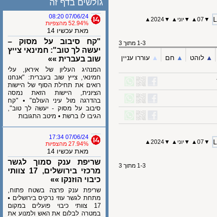
גולשים בדף זה
07/06/24 08:20
07
▲
▼
יוני
▲
▼
2024
▲
52.94% מהצפיות
מאת עכשיו 14
"קח סיבוב על מסוק –
1-3 מתוך 3
יעשה לך טוב": חמינאי צייץ
לוהט
▲︎
חם
▲︎
עוררו עניין
שוב בעברית »»
המנהיג העליון של איראן, עלי
חמינאי, צייץ שוב בעברית: "אנחנו
רואים את תחילת הסוף של היישות
הציונית, היישות הזאת נמסה
בהדרגה מול עיני העולם" • "קח
סיבוב על מסוק - יעשה לך טוב",
הגיבו לו ברשת • מיטב התגובות
07/06/24 17:34
07
▲
▼
יוני
▲
▼
2024
▲
27.94% מהצפיות
מאת עכשיו 14
שריפת ענק סמוך לגשר
1-3 מתוך 3
מרכזי בירושלים, 17 צוותי
כיבוי הוזנקו »»
שריפת ענק פרצה בשטח פתוח,
מתחת לגשר עוזי נרקיס בירושלים •
17 צוותי כיבוי פועלים במקום
במטרה לבלום את האש ולמנוע את