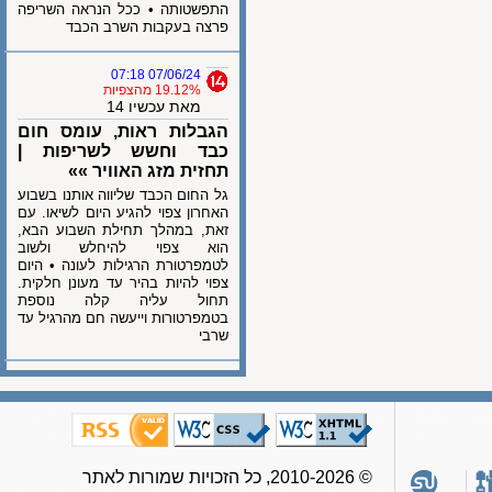
התפשטותה • ככל הנראה השריפה
פרצה בעקבות השרב הכבד
07/06/24 07:18
19.12% מהצפיות
מאת עכשיו 14
הגבלות ראות, עומס חום
כבד וחשש לשריפות |
תחזית מזג האוויר »»
גל החום הכבד שליווה אותנו בשבוע
האחרון צפוי להגיע היום לשיאו. עם
זאת, במהלך תחילת השבוע הבא,
הוא צפוי להיחלש ולשוב
לטמפרטורת הרגילות לעונה • היום
צפוי להיות בהיר עד מעונן חלקית.
תחול עליה קלה נוספת
בטמפרטורות וייעשה חם מהרגיל עד
שרבי
© 2010-2026, כל הזכויות שמורות לאתר