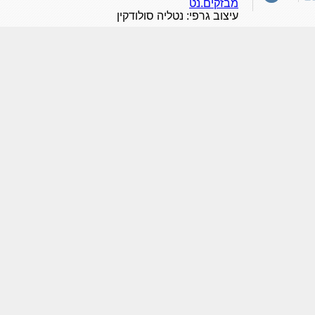
מבזקים.נט
עיצוב גרפי: נטליה סולודקין