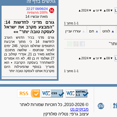
גולשים בדף זה
08/06/24 22:27
08
▲
▼
יוני
▲
▼
2024
▲
100% מהצפיות
מאת עכשיו 14
גורם מדיני לחדשות 14:
1-1 מתוך 1
"המבצע מקרב את ישראל
לוהט
▲︎
חם
▲︎
עוררו עניין
לעסקה טובה יותר" »»
גורם מדני בכיר הדגיש הערב
לחדשות 14 כי מתוך ארבעת
החטופים שחולצו הבוקר, 246 ימים
לאחר שנחטפו - שלושה מתוכם:
אלמוג מאיר בן 21, אנדרי קוזלוב בן
08
▲
▼
יוני
▲
▼
2024
▲
27 ושלומי זיו בן 40, לא היו אמורים
להשתחרר בעסקה הקרובה • הוא
מעריך בנוסף שהפעילות היום
מקרבת אותנו לעסקה טובה יותר
1-1 מתוך 1
© 2010-2026, כל הזכויות שמורות לאתר
מבזקים.נט
עיצוב גרפי: נטליה סולודקין