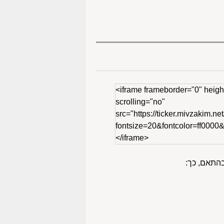
<iframe frameborder="0" heigh
scrolling="no"
src="https://ticker.mivzakim.net
fontsize=20&fontcolor=ff000
</iframe>
בהתאם, כך: