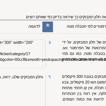
 חלון המבזקים כך שיראה בדיוק כפי שאתם רוצים
*
 פרמטרים לפי הטבלה מטה
לדוגמה
ג
ם של חלון המבזקים, על ידי
t="300" width="200"
הוספת פרמטרים לפני סגירת המרכאות של הפרמטר src.
בטבלה מטה, כמו גם מהי
/ticker/category/1?
לא תציינו אותם, מה תהיה
0&bgcolor=00ccff&smooth=yes&spacing=no&linkunderline=no&
ד
לדוגמה: נניח שאנחנו רוצים חלון מבזקים בגובה 300 פיקסלים
וחלון המבזקים שלנו, יראה, 
וברוחב 200 פיקסלים, שבו גודל הפונט הוא 20 פיקסלים, צבע
 תכלת, אין קו תחתי מתחת
קה, אין רווח בין הכותרות
ם לראות את כמות הצופים,