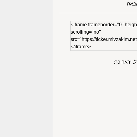
באה
<iframe frameborder="0" heigh
scrolling="no"
src="https://ticker.mivzakim.net
</iframe>
, יראה כך: