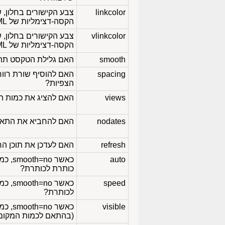
linkcolor
הקסה-דצימליות של HTML
vlinkcolor
הקסה-דצימליות של HTML
smooth
האם גלילת הטקסט תהיה
spacing
האם להוסיף שורת רווח
הצפיות?
views
האם להציג את כמות הג
nodates
האם להחביא את התארי
refresh
האם לעדכן את תוכן החל
auto
כאשר smooth=no, כמה זמן,
כותרת לכותרת?
speed
כאשר smooth=no, כמה זמן,
לכותרת?
visible
כאשר 
(בהתאם לכמות המקום ה