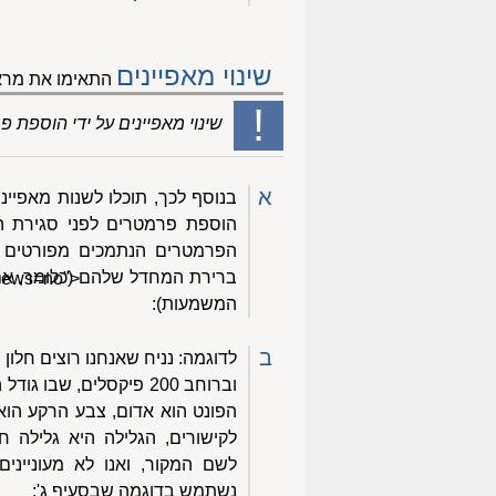
שינוי מאפיינים
התאימו את מראה
!
שינוי מאפיינים על ידי הוספת
א
בנוסף לכך, תוכלו לשנות מאפייני
הפרמטרים הנתמכים מפורטים 
ברירת המחדל שלהם (כלומר, אם 
views=no">
המשמעות):
ב
הפונט הוא אדום, צבע הרקע הוא
לקישורים, הגלילה היא גלילה חל
לשם המקור, ואנו לא מעונייני
נשתמש בדוגמה שבסעיף ג':