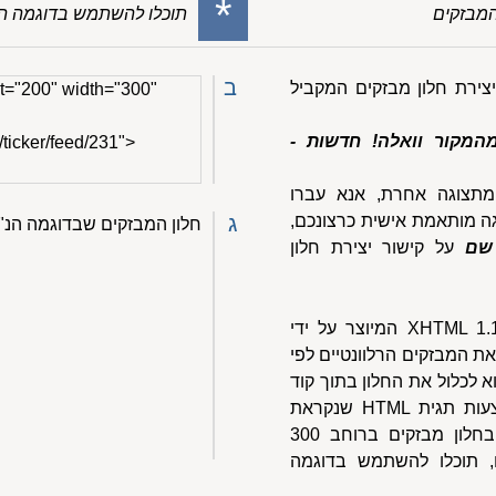
*
המבזקים
תוכלו להשתמש בדוגמה ה
ב
יצירת חלון מבזקים המקביל
t="200" width="300"
המקור וואלה! חדשות -
/ticker/feed/231">
מתצוגה אחרת, אנא עברו
גה מותאמת אישית כרצונכם,
ג
חלון המבזקים שבדוגמה הנ"ל
שם
על קישור יצירת חלון
חלון המבזקים הוא בעצם דף XHTML 1.1 המיוצר על ידי
את המבזקים הרלוונטיים לפי
 לכלול את החלון בתוך קוד
האתר שלכם. זאת עושים באמצעות תגית HTML שנקראת
iframe. נניח שאתם מעוניינים בחלון מבזקים ברוחב 300
ה 200 פיקסלים, תוכלו להשתמש בדוגמה