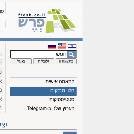
פו
ח
ד
ס
א
התאמה אישית
נ
חלון מבזקים
א
סטטיסטיקות
ח
הערוץ שלנו ב-Telegram
יצי