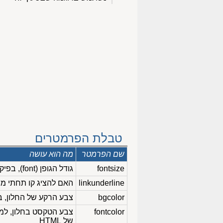
טבלת הפרמטרים
שם הפרמטר
מה הוא עושה
fontsize
גודל הגופן (font), בפיקסלים, של כותרות המבזקים
linkunderline
האם להציג קו תחתי מ
bgcolor
צבע הרקע של החלון, בקוד 6 ספרות הקסה-דצימליו
fontcolor
של HTML