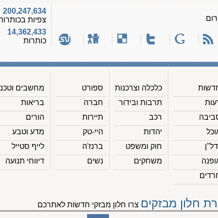
200,247,634
רום
צפיות בכותרות
14,362,433
כותרות
דשות
כלכלה וצרכנות
ספורט
מחשבים וטכנ'
עות
תרבות ובידור
חברה
בריאות
ביבה
רכב
תיירות
הורים
וכל
יהדות
היי-טק
מדע וטבע
דל"ן
חוק ומשפט
ברנז'ה
לייף סטייל
ופנה
משחקים
נשים
דיווחי תנועה
רדים
רת חלון מבזקים
צרו חלון מבזקי חדשות לאתרכם