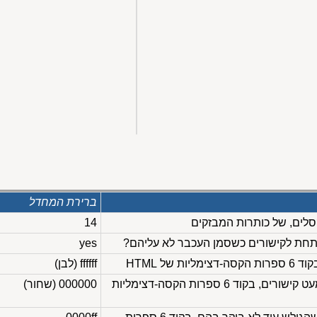
ברירת המחדל
14
תחת לקישורים כשסמן העכבר לא עליהם?
yes
ת של HTML
ffffff (לבן)
צבע הטקסט בחלון, למעט קישורים, בקוד 6 ספרות הקסה-דצימליות
000000 (שחור)