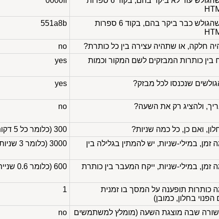
צבע הקישורים בחלון, שהגולש עוד לא ביקר בהם, בקוד 6 ספרות
0000ff
צבע הקישורים בחלון, שהגולש כבר ביקר בהם, בקוד 6 ספרות
551a8b
 חלקה, או שתהיה עצירה בין כל כותרת?
no
 בין כותרות המבזקים לשם המקור וכמות
yes
ולשים שנכנסו לכל מבזק?
yes
ך, ולהציג רק את השעה?
no
ון, ואם כן, כל כמה שניות?
300 (כלומר כל 5 דקות)
במילי-שניות
, יש להמתין בגלילה בין
3000 (כלומר 3 שניות)
במילי-שניות
, ייקח המעבר בין כותרת
600 (כלומר 0.6 שנייה)
smooth=no, כמה כותרות תופענה על המסך בו זמנית
1
פנוי בחלון, כמובן)
שורה שבה מוצגת השעה (מומלץ למשתמשים
no