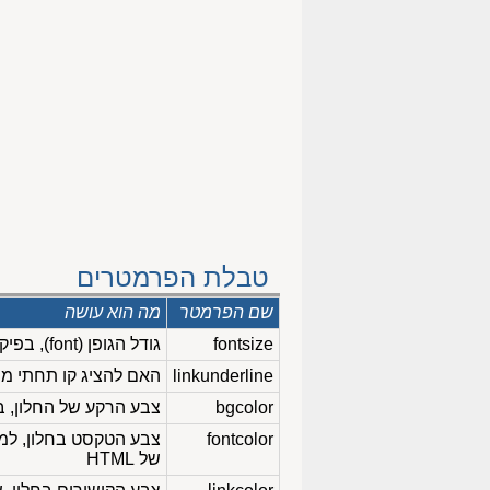
טבלת הפרמטרים
שם הפרמטר
מה הוא עושה
fontsize
גודל הגופן (font), בפיקסלים, של כותרות המבזקים
linkunderline
האם להציג קו תחתי מ
bgcolor
צבע הרקע של החלון, בקוד 6 ספרות הקסה-דצימליו
fontcolor
של HTML