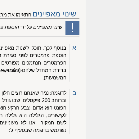
שינוי מאפיינים
התאימו את מראה
!
שינוי מאפיינים על ידי הוספת
א
בנוסף לכך, תוכלו לשנות מאפייני
הפרמטרים הנתמכים מפורטים 
ברירת המחדל שלהם (כלומר, אם 
views=no">
המשמעות):
ב
הפונט הוא אדום, צבע הרקע הוא
לקישורים, הגלילה היא גלילה חל
לשם המקור, ואנו לא מעונייני
נשתמש בדוגמה שבסעיף ג':