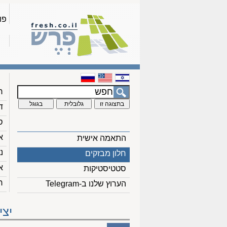
פו
ח
ד
ס
א
התאמה אישית
נ
חלון מבזקים
א
סטטיסטיקות
ח
הערוץ שלנו ב-Telegram
יצי