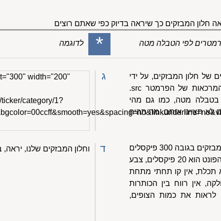
 חלון המבזקים כך שיראה בדיוק כפי שאתם רוצים
*
 פרמטרים לפי הטבלה מטה
לדוגמה
ג
ם של חלון המבזקים, על ידי
t="300" width="200"
הוספת פרמטרים לפני סגירת המרכאות של הפרמטר src.
בטבלה מטה, כמו גם מהי
/ticker/category/1?
לא תציינו אותם, מה תהיה
0&bgcolor=00ccff&smooth=yes&spacing=no&linkunderline=no&
ד
לדוגמה: נניח שאנחנו רוצים חלון מבזקים בגובה 300 פיקסלים
וחלון המבזקים שלנו, יראה, 
וברוחב 200 פיקסלים, שבו גודל הפונט הוא 20 פיקסלים, צבע
 תכלת, אין קו תחתי מתחת
קה, אין רווח בין הכותרות
ם לראות את כמות הצופים,