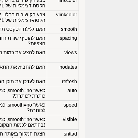
linkcolor
הקסה-דצימליות של HTML
vlinkcolor
הקסה-דצימליות של HTML
smooth
האם גלילת הטקסט תהיה
spacing
האם להוסיף שורת רווח
הצפיות?
views
האם להציג את כמות הג
nodates
האם להחביא את התארי
refresh
האם לעדכן את תוכן החל
auto
כאשר smooth=no, כמה זמן,
כותרת לכותרת?
speed
כאשר smooth=no, כמה זמן,
לכותרת?
visible
כאשר 
(בהתאם לכמות המקום ה
snttad
הצגת המקור באותה ה