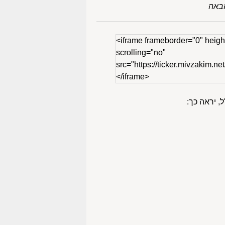
באה
<iframe frameborder="0" heigh
scrolling="no"
src="https://ticker.mivzakim.net
</iframe>
, יראה כך: