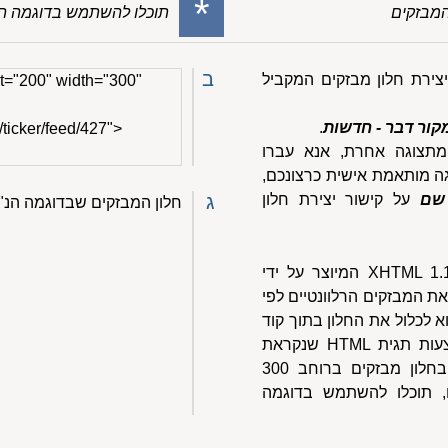
*
המבזקים
תוכלו להשתמש בדוגמה ה
ב
יצירת חלון מבזקים המקביל
t="200" width="300"
קור דבר - חדשות
.
/ticker/feed/427">
מתצוגה אחרת, אנא עברו
גה מותאמת אישית כרצונכם,
שם
על קישור יצירת חלון
ג
חלון המבזקים שבדוגמה הנ"ל
חלון המבזקים הוא בעצם דף XHTML 1.1 המיוצר על ידי
את המבזקים הרלוונטיים לפי
 לכלול את החלון בתוך קוד
האתר שלכם. זאת עושים באמצעות תגית HTML שנקראת
iframe. נניח שאתם מעוניינים בחלון מבזקים ברוחב 300
ה 200 פיקסלים, תוכלו להשתמש בדוגמה