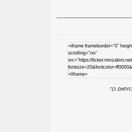
<iframe frameborder="0" heigh
scrolling="no"
src="https://ticker.mivzakim.net
fontsize=20&fontcolor=ff000
</iframe>
בהתאם, כך: