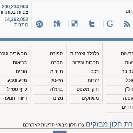
200,234,904
רום
צפיות בכותרות
14,362,052
כותרות
דשות
כלכלה וצרכנות
ספורט
מחשבים וטכנ'
עות
תרבות ובידור
חברה
בריאות
ביבה
רכב
תיירות
הורים
וכל
יהדות
היי-טק
מדע וטבע
דל"ן
חוק ומשפט
ברנז'ה
לייף סטייל
ופנה
משחקים
נשים
דיווחי תנועה
רדים
רת חלון מבזקים
צרו חלון מבזקי חדשות לאתרכם