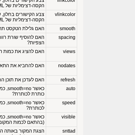
linkcolor
הקסה-דצימליות של HTML
vlinkcolor
הקסה-דצימליות של HTML
smooth
האם גלילת הטקסט תהיה
spacing
האם להוסיף שורת רווח
הצפיות?
views
האם להציג את כמות הג
nodates
האם להחביא את התארי
refresh
האם לעדכן את תוכן החל
auto
כאשר smooth=no, כמה זמן,
כותרת לכותרת?
speed
כאשר smooth=no, כמה זמן,
לכותרת?
visible
כאשר 
(בהתאם לכמות המקום ה
snttad
הצגת המקור באותה ה