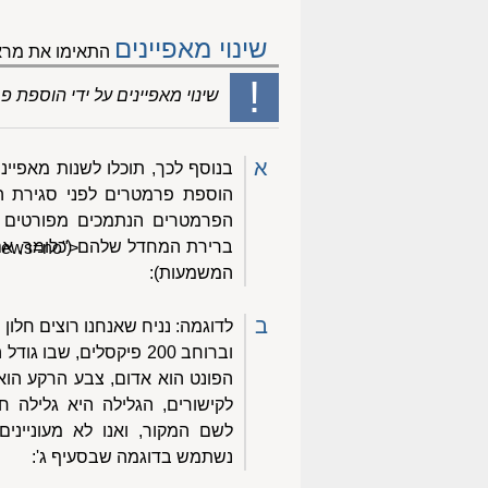
שינוי מאפיינים
התאימו את מראה
!
שינוי מאפיינים על ידי הוספת
א
בנוסף לכך, תוכלו לשנות מאפייני
הפרמטרים הנתמכים מפורטים 
ברירת המחדל שלהם (כלומר, אם 
views=no">
המשמעות):
ב
הפונט הוא אדום, צבע הרקע הוא
לקישורים, הגלילה היא גלילה חל
לשם המקור, ואנו לא מעונייני
נשתמש בדוגמה שבסעיף ג':