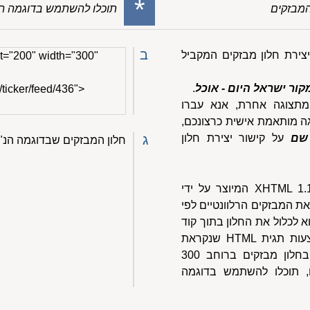
*
המבזקים
תוכלו להשתמש בדוגמה ה
ב
יצירת חלון מבזקים המקביל
t="200" width="300"
ור ישראל היום - אוכל
.
/ticker/feed/436">
מתצוגה אחרת, אנא עברו
גה מותאמת אישית כרצונכם,
שם
על קישור יצירת חלון
ג
חלון המבזקים שבדוגמה הנ"ל
חלון המבזקים הוא בעצם דף XHTML 1.1 המיוצר על ידי
את המבזקים הרלוונטיים לפי
 לכלול את החלון בתוך קוד
האתר שלכם. זאת עושים באמצעות תגית HTML שנקראת
iframe. נניח שאתם מעוניינים בחלון מבזקים ברוחב 300
ה 200 פיקסלים, תוכלו להשתמש בדוגמה