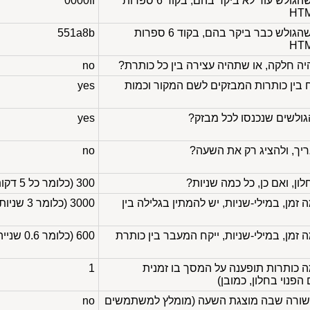
צבע הקישורים בחלון, שהגולש עוד לא ביקר בהם, בקוד 6 ספרות
0000ff
צבע הקישורים בחלון, שהגולש כבר ביקר בהם, בקוד 6 ספרות
551a8b
 חלקה, או שתהיה עצירה בין כל כותרת?
no
 בין כותרות המבזקים לשם המקור וכמות
yes
ולשים שנכנסו לכל מבזק?
yes
ך, ולהציג רק את השעה?
no
ון, ואם כן, כל כמה שניות?
300 (כלומר כל 5 דקות)
במילי-שניות
, יש להמתין בגלילה בין
3000 (כלומר 3 שניות)
במילי-שניות
, ייקח המעבר בין כותרת
600 (כלומר 0.6 שנייה)
smooth=no, כמה כותרות תופענה על המסך בו זמנית
1
פנוי בחלון, כמובן)
שורה שבה מוצגת השעה (מומלץ למשתמשים
no