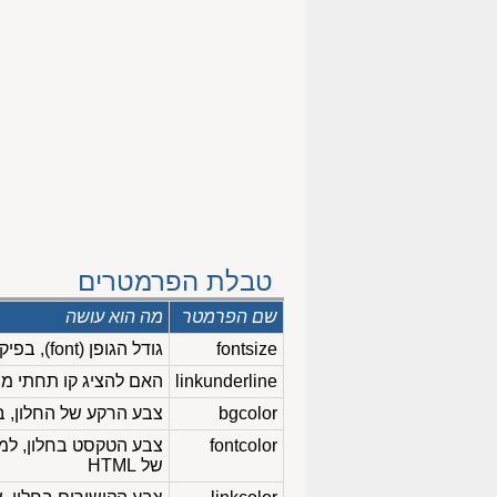
טבלת הפרמטרים
שם הפרמטר
מה הוא עושה
fontsize
גודל הגופן (font), בפיקסלים, של כותרות המבזקים
linkunderline
האם להציג קו תחתי מ
bgcolor
צבע הרקע של החלון, בקוד 6 ספרות הקסה-דצימליו
fontcolor
של HTML