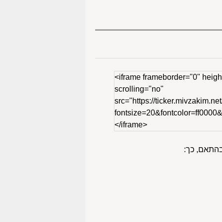
<iframe frameborder="0" heigh
scrolling="no"
src="https://ticker.mivzakim.net
fontsize=20&fontcolor=ff000
</iframe>
בהתאם, כך: