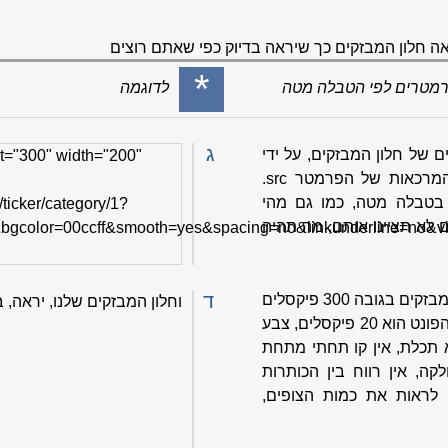
 חלון המבזקים כך שיראה בדיוק כפי שאתם רוצים
*
 פרמטרים לפי הטבלה מטה
לדוגמה
ג
ם של חלון המבזקים, על ידי
t="300" width="200"
הוספת פרמטרים לפני סגירת המרכאות של הפרמטר src.
בטבלה מטה, כמו גם מהי
/ticker/category/1?
לא תציינו אותם, מה תהיה
0&bgcolor=00ccff&smooth=yes&spacing=no&linkunderline=no&
ד
לדוגמה: נניח שאנחנו רוצים חלון מבזקים בגובה 300 פיקסלים
וחלון המבזקים שלנו, יראה, 
וברוחב 200 פיקסלים, שבו גודל הפונט הוא 20 פיקסלים, צבע
 תכלת, אין קו תחתי מתחת
קה, אין רווח בין הכותרות
ם לראות את כמות הצופים,