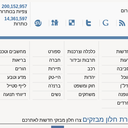
200,152,957
רום
צפיות בכותרות
14,361,597
כותרות
דשות
כלכלה וצרכנות
ספורט
מחשבים וטכנ'
עות
תרבות ובידור
חברה
בריאות
ביבה
רכב
תיירות
הורים
וכל
יהדות
היי-טק
מדע וטבע
דל"ן
חוק ומשפט
ברנז'ה
לייף סטייל
ופנה
משחקים
נשים
דיווחי תנועה
רדים
רת חלון מבזקים
צרו חלון מבזקי חדשות לאתרכם