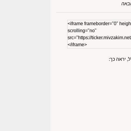
באה
<iframe frameborder="0" heigh
scrolling="no"
src="https://ticker.mivzakim.net
</iframe>
, יראה כך: