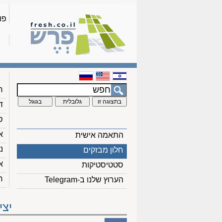
פו
ח
ד
ס
א
התאמה אישית
נ
חלון מבזקים
א
סטטיסטיקות
ח
הערוץ שלנו ב-Telegram
יצי