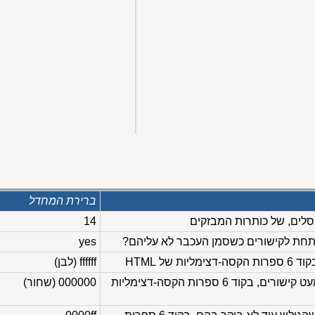
ברירת המחדל
14
תחת לקישורים כשסמן העכבר לא עליהם?
yes
ת של HTML
ffffff (לבן)
צבע הטקסט בחלון, למעט קישורים, בקוד 6 ספרות הקסה-דצימליות
000000 (שחור)