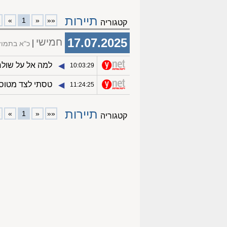
תיירות
»
»
1
«
««
קטגוריה
17.07.2025
חמישי
כ"א בתמו
למה אל על שולחת ווא
◀︎
10:03:29
טסתי לצד מטוסי
◀︎
11:24:25
תיירות
»
»
1
«
««
קטגוריה