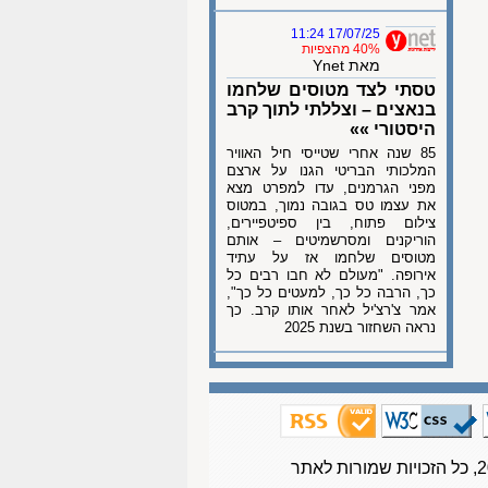
17/07/25 11:24
40% מהצפיות
מאת Ynet
טסתי לצד מטוסים שלחמו
בנאצים – וצללתי לתוך קרב
היסטורי »»
85 שנה אחרי שטייסי חיל האוויר
המלכותי הבריטי הגנו על ארצם
מפני הגרמנים, עדו למפרט מצא
את עצמו טס בגובה נמוך, במטוס
צילום פתוח, בין ספיטפיירים,
הוריקנים ומסרשמיטים – אותם
מטוסים שלחמו אז על עתיד
אירופה. "מעולם לא חבו רבים כל
כך, הרבה כל כך, למעטים כל כך",
אמר צ'רצ'יל לאחר אותו קרב. כך
נראה השחזור בשנת 2025