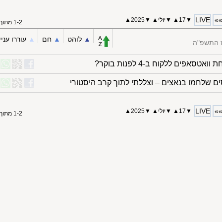
LIVE
»
▼
17
▲
▼
יולי
▲
▼
2025
▲
1-2 מתוך 2
▲︎
לוהט
▲︎
חם
▲︎
עוררו עניי
ז התשפ"ה
טסאפים ללקוח ב-4 לפנות בוקר?
ם שלחמו בנאצים – וצללתי לתוך קרב היסטורי
LIVE
»
▼
17
▲
▼
יולי
▲
▼
2025
▲
1-2 מתוך 2