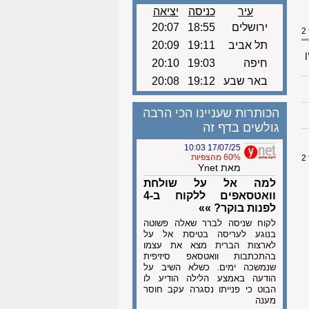
עיר
כניסה
יציאה
ירושלים
18:55
20:07
תל אביב
19:11
20:09
ן
חיפה
19:03
20:10
באר שבע
19:12
20:08
הכותרות שעניינו הכי הרבה
גולשים בדף זה
17/07/25 10:03
60% מהצפיות
מאת Ynet
למה אל על שולחת
וואטסאפים ללקוח ב-4
לפנות בוקר? »»
לקוח שניסה לברר שאלה פשוטה
בנוגע לעריסה בטיסת אל על
לארצות הברית מצא את עצמו
בהתכתבות וואטסאפ סיזיפית
שנמשכה ימים. כשלא השיב על
הודעה באמצע הלילה הודיע לו
הבוט כי פנייתו נסגרה עקב חוסר
מענה