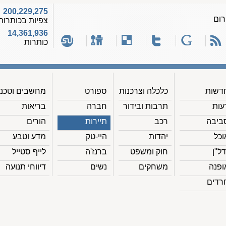
200,229,275
רום
צפיות בכותרות
14,361,936
כותרות
דשות
כלכלה וצרכנות
ספורט
מחשבים וטכנ'
עות
תרבות ובידור
חברה
בריאות
ביבה
רכב
תיירות
הורים
וכל
יהדות
היי-טק
מדע וטבע
דל"ן
חוק ומשפט
ברנז'ה
לייף סטייל
ופנה
משחקים
נשים
דיווחי תנועה
רדים