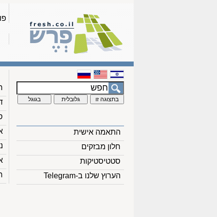
פו
ח
ד
ס
א
התאמה אישית
נ
חלון מבזקים
א
סטטיסטיקות
ח
הערוץ שלנו ב-Telegram