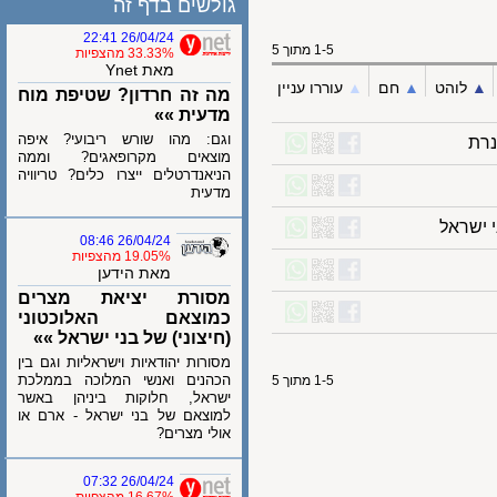
גולשים בדף זה
26/04/24 22:41
1-5 מתוך 5
33.33% מהצפיות
מאת Ynet
לוהט
▲︎
חם
▲︎
עוררו עניין
מה זה חרדון? שטיפת מוח
מדעית »»
וגם: מהו שורש ריבועי? איפה
מוצאים מקרופאגים? וממה
הניאנדרטלים ייצרו כלים? טריוויה
מדעית
שראל
26/04/24 08:46
19.05% מהצפיות
מאת הידען
מסורת יציאת מצרים
כמוצאם האלוכטוני
(חיצוני) של בני ישראל »»
מסורות יהודאיות וישראליות וגם בין
הכהנים ואנשי המלוכה בממלכת
1-5 מתוך 5
ישראל, חלוקות ביניהן באשר
למוצאם של בני ישראל - ארם או
אולי מצרים?
26/04/24 07:32