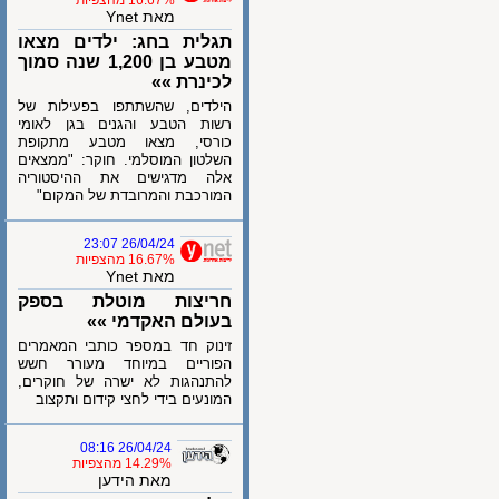
16.67% מהצפיות
מאת Ynet
תגלית בחג: ילדים מצאו
מטבע בן 1,200 שנה סמוך
לכינרת »»
הילדים, שהשתתפו בפעילות של
רשות הטבע והגנים בגן לאומי
כורסי, מצאו מטבע מתקופת
השלטון המוסלמי. חוקר: "ממצאים
אלה מדגישים את ההיסטוריה
המורכבת והמרובדת של המקום"
26/04/24 23:07
16.67% מהצפיות
מאת Ynet
חריצות מוטלת בספק
בעולם האקדמי »»
זינוק חד במספר כותבי המאמרים
הפוריים במיוחד מעורר חשש
להתנהגות לא ישרה של חוקרים,
המונעים בידי לחצי קידום ותקצוב
26/04/24 08:16
14.29% מהצפיות
מאת הידען