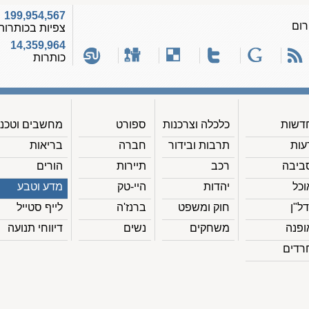
199,954,567
רום
צפיות בכותרות
14,359,964
כותרות
דשות
כלכלה וצרכנות
ספורט
מחשבים וטכנ'
עות
תרבות ובידור
חברה
בריאות
ביבה
רכב
תיירות
הורים
וכל
יהדות
היי-טק
מדע וטבע
דל"ן
חוק ומשפט
ברנז'ה
לייף סטייל
ופנה
משחקים
נשים
דיווחי תנועה
רדים