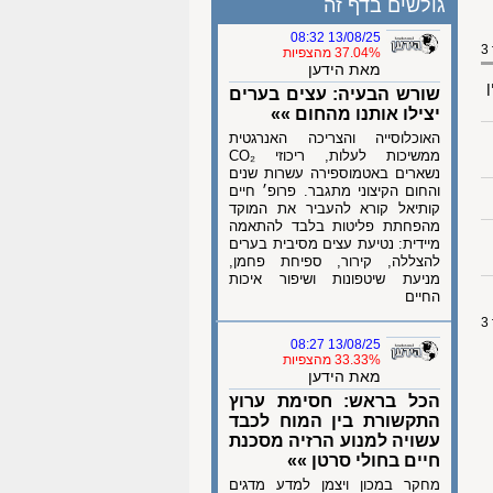
גולשים בדף זה
13/08/25 08:32
37.04% מהצפיות
מאת הידען
ן
שורש הבעיה: עצים בערים
יצילו אותנו מהחום »»
האוכלוסייה והצריכה האנרגטית
ממשיכות לעלות, ריכוזי CO₂
נשארים באטמוספירה עשרות שנים
והחום הקיצוני מתגבר. פרופ׳ חיים
קותיאל קורא להעביר את המוקד
מהפחתת פליטות בלבד להתאמה
מיידית: נטיעת עצים מסיבית בערים
להצללה, קירור, ספיחת פחמן,
מניעת שיטפונות ושיפור איכות
החיים
13/08/25 08:27
33.33% מהצפיות
מאת הידען
הכל בראש: חסימת ערוץ
התקשורת בין המוח לכבד
עשויה למנוע הרזיה מסכנת
חיים בחולי סרטן »»
מחקר במכון ויצמן למדע מדגים