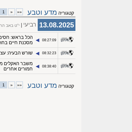
מדע וטבע
1
«
««
קטגוריה
13.08.2025
רביעי
י"ט באב הת
הכל בראש: חסימת
◀︎
08:27:09
מסכנת חיים בחול
שורש הבעיה: עצים
◀︎
08:32:23
◀︎
08:38:40
חמורים אחרים
מדע וטבע
1
«
««
קטגוריה