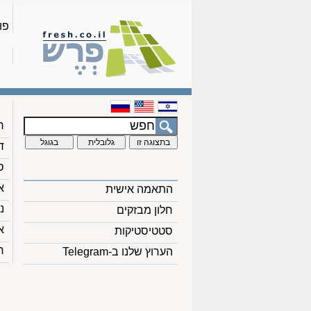
פו
ח
ד
ס
א
התאמה אישית
נ
חלון מבזקים
א
סטטיסטיקות
ח
הערוץ שלנו ב-Telegram