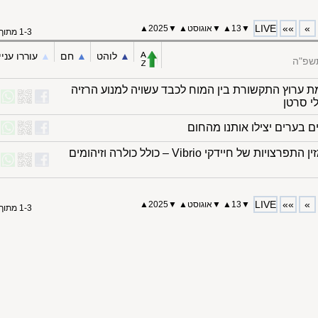
LIVE
»»
»
▼
13
▲
▼
אוגוסט
▲
▼
2025▲
1-3 מתוך 3
▲︎
לוהט
▲︎
חם
▲︎
עוררו עניי
שפ"ה
 ערוץ התקשורת בין המוח לכבד עשויה למנוע הרזיה
י סרטן
 בערים יצילו אותנו מהחום
משבר האקלים מזין התפרצויות של חיידקי Vibrio – כולל כולרה וזיהומים
LIVE
»»
»
▼
13
▲
▼
אוגוסט
▲
▼
2025▲
1-3 מתוך 3